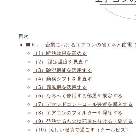
目次
■ 6． 企業におけるエアコンの省エネと節電
（1）断熱効果を高める
（2） 設定温度を見直す
（3）除湿機能を活用する
（4）勤務シフトを見直す
（5）扇風機を活用する
（6）なるべく使用する部屋を限定する
（7）デマンドコントロール装置を導入する
（8）エアコンのフィルターを掃除する
（9）発熱するものは部屋を分ける・隔てる
（10）涼しい服装で過ごす（クールビズ）