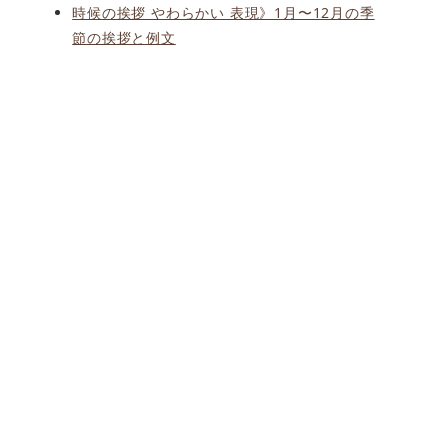
時候の挨拶 やわらかい 表現》1月〜12月の季
節の挨拶と例文