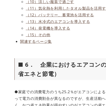
（10）涼しい服装で過ごす
（11）気化熱を利用したタオル製品を活用
（12）バッテリー、蓄電池を活用する
（13）水冷式のエアコンを導入する
（14）発電機を導入する
（15）その他
関連するページ集
■ 6． 企業におけるエアコン
省エネと節電）
●家庭での消費電力のうち25.2％がエアコンに
って電力の消費割合が異なるのですが、生産活動へ
く、かつ省エネ効果が得やすいのがエアコンの省エ