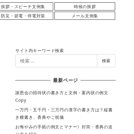
挨拶・スピーチ文例集
時候の挨拶
防災・節電・停電対策
メール文例集
サイト内キーワード検索
検
検索
索
最新ページ
謝恩会の招待状の書き方と文例・案内状の例文
Copy
一万円・五千円・三万円の漢字の書き方は？縦書
き横書き、香典やご祝儀
お悔やみの手紙の例文とマナー》封筒・香典の送