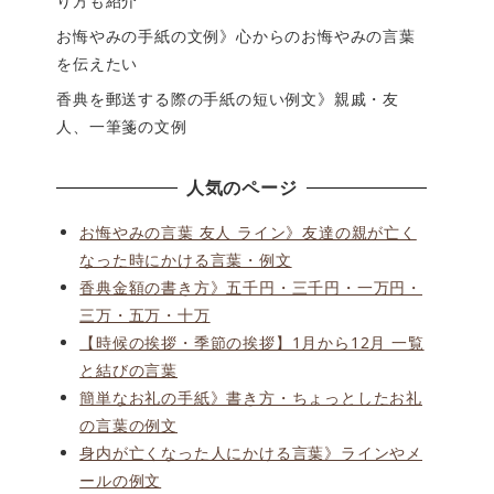
り方も紹介
お悔やみの手紙の文例》心からのお悔やみの言葉
を伝えたい
香典を郵送する際の手紙の短い例文》親戚・友
人、一筆箋の文例
人気のページ
お悔やみの言葉 友人 ライン》友達の親が亡く
なった時にかける言葉・例文
香典金額の書き方》五千円・三千円・一万円・
三万・五万・十万
【時候の挨拶・季節の挨拶】1月から12月 一覧
と結びの言葉
簡単なお礼の手紙》書き方・ちょっとしたお礼
の言葉の例文
身内が亡くなった人にかける言葉》ラインやメ
ールの例文