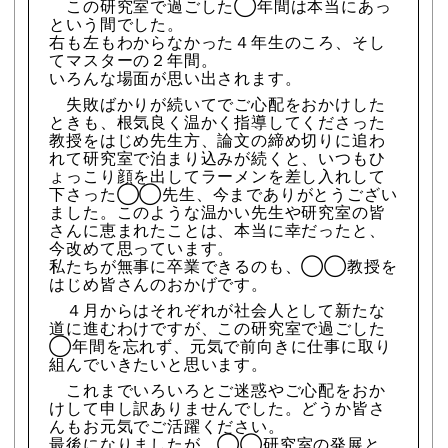
この研究室で過ごした◯年間は本当にあっ
という間でした。
右も左もわからなかった４年生のころ、そし
てマスターの２年間。
いろんな場面が思い出されます。
失敗ばかりが続いてでご心配をおかけした
ときも、根気良く温かく指導してくださった
教授をはじめ先生方、論文の締め切りに追わ
れて研究室で泊まり込みが続くと、いつもひ
ょっこり顔を出してラーメンを差し入れして
下さった◯◯先生、今までありがとうござい
ました。このような温かい先生や研究室の皆
さんに恵まれたことは、本当に幸だったと、
今改めて思っています。
私たちが無事に卒業できるのも、◯◯教授を
はじめ皆さんのおかげです。
４月からはそれぞれが社会人として新たな
道に進むわけですが、この研究室で過ごした
◯年間を忘れず、元気で前向きに仕事に取り
組んでいきたいと思います。
これまでいろいろとご迷惑やご心配をおか
けして申し訳ありませんでした。どうか皆さ
んもお元気でご活躍ください。
最後になりましたが、◯◯研究室の発展と