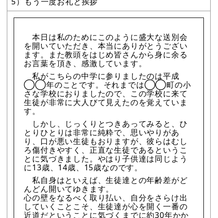
5）もう一度お礼と挨拶
本日は私のためにこのように盛大な送別会
を開いていただき、本当にありがとうござい
ます。また教頭をはじめ皆さんから身に余る
お言葉を頂き、感激しています。
私がこちらの中学に参りましたのは平成
◯◯年のことです。それまでは◯◯町の小
さな学校におりましたので、この学校に来て
生徒が非常に大人びて見えたのを覚えていま
す。
しかし、じっくりとつきあってみると、ひ
とりひとりは非常に純粋で、思いやりがあ
り、口が悪い生徒もおりますが、彼らはむし
ろ傷付きやすく、正直な生徒であるというこ
とに気づきました。やはり子供達は同じよう
に13歳、14歳、15歳なのです。
私自身はといえば、生徒達との年齢差がど
んどん開いてゆきます。
心の壁をなるべく取り払い、自分をさらけ出
していくことこそ、生徒達が心を開く一番の
近道だということに気づくまでに約30年かか