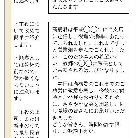
に述べます
ただきます
・主役につ
高橋君は平成◯◯年に当支店
いて改めて
に赴任し、後進の指導にあたっ
簡単に紹介
てこられました。これまでずっ
します。
と営業畑を歩んでこられました
が、このたび本人の希望が叶
・順序とし
い、故郷の◯◯に課長として
ては乾杯の
ご栄転されるはこびとなりまし
前なので、
た。
話が長くな
本日は高橋君のこれまでのご
らないよう
功労に敬意を表し、今後のご健
に注意しま
勝とご発展をお祈りするため
す。
に、ささやかな会を用意し、同
じ職場の皆さんにお集りいただ
・主役の上
きました。
司、または
どうか皆さん、時間の許す限
幹事のうち
り、ご歓談下さい。
で最年長者