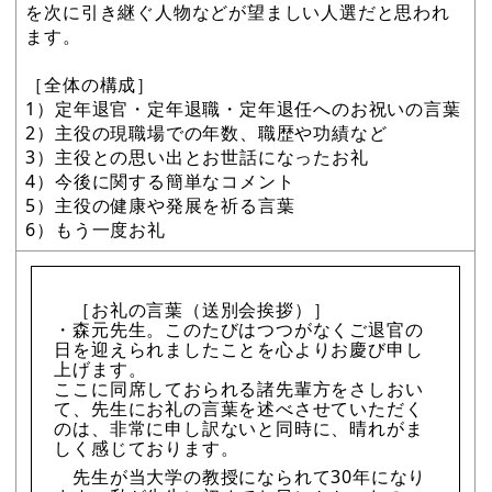
を次に引き継ぐ人物などが望ましい人選だと思われ
ます。
［全体の構成］
1）定年退官・定年退職・定年退任へのお祝いの言葉
2）主役の現職場での年数、職歴や功績など
3）主役との思い出とお世話になったお礼
4）今後に関する簡単なコメント
5）主役の健康や発展を祈る言葉
6）もう一度お礼
［お礼の言葉（送別会挨拶）］
・森元先生。このたびはつつがなくご退官の
日を迎えられましたことを心よりお慶び申し
上げます。
ここに同席しておられる諸先輩方をさしおい
て、先生にお礼の言葉を述べさせていただく
のは、非常に申し訳ないと同時に、晴れがま
しく感じております。
先生が当大学の教授になられて30年になり