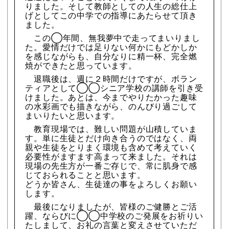
りました。そして教師としての人生の総仕上
げとしてこの中学での指導にあたらせて頂き
ました。
この◯年間、無我夢中で走ってまいりまし
た。愛情だけでは足りない何かにもどかしか
を感じながらも、自分なりに精一杯、完全燃
焼ができたと思っています。
退職後は、週に２時間だけですが、ボラン
ティアとして◯◯シニア学校の講師を引き受
けました。あとは、今までやりたかった趣味
の水彩画でも描きながら、のんびり過ごして
まいりたいと思います。
教育現場では、難しい問題が山積していま
す。単に生徒とだけ向き合うのではなく、両
親や生徒をとりまく環境も含めて考えていく
必要性がますます高まって来ました。それは
現場の先生方が一番ご存じで、常に肌身で感
じておられることと思います。
どうか皆さん、生徒達の事をよろしくお願い
します。
最後になりましたが、皆様のご健勝とご活
躍、ならびに◯◯中学校のご発展をお祈りい
たしまして、お礼の言葉と変えさせていただ