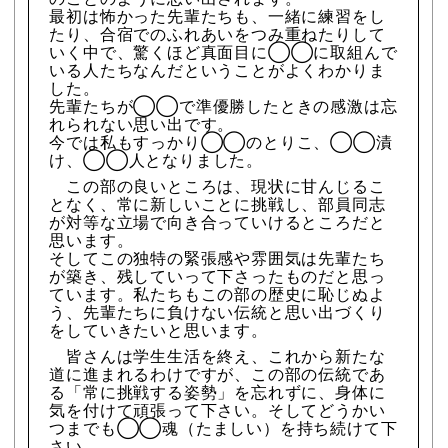
最初は怖かった先輩たちも、一緒に練習をし
たり、合宿でのふれあいをつみ重ねたりして
いく中で、驚くほど真面目に◯◯に取組んで
いる人たちなんだということがよくわかりま
した。
先輩たちが◯◯で準優勝したときの感激は忘
れられない思い出です。
今では私もすっかり◯◯のとりこ、◯◯漬
け、◯◯人となりました。
この部の良いところは、現状に甘んじるこ
となく、常に新しいことに挑戦し、部員同志
が対等な立場で向き合っていけるところだと
思います。
そしてこの独特の緊張感や雰囲気は先輩たち
が築き、残していって下さったものだと思っ
ています。私たちもこの部の歴史に恥じぬよ
う、先輩たちに負けない伝統と思い出づくり
をしていきたいと思います。
皆さんは学生生活を終え、これから新たな
道に進まれるわけですが、この部の伝統であ
る「常に挑戦する姿勢」を忘れずに、身体に
気を付けて頑張って下さい。そしてどうかい
つまでも◯◯魂（たましい）を持ち続けて下
さい。