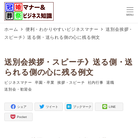
MENU
ホーム
便利・わかりやすいビジネスマナー
送別会挨拶・
スピーチ》送る側・送られる側の心に残る例文
送別会挨拶・スピーチ》送る側・送
られる側の心に残る例文
ビジネスマナー
卒園・卒業
挨拶・スピーチ
社内行事
退職
タグ
タグ
タグ
タグ
タグ
送別会・歓迎会
タグ
シェア
ツイート
ブックマーク
LINE
Pocket