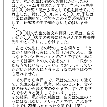
ます。私が先生に初めてお目にかかったの
は、今から23年前のことです。 当時から先生
は◯◯研究の第一人者として名を馳せておら
れました。特に◯◯に関する◯◯の手法は
非常に画期的で、今でもこの分野の先駆けと
して、研究者の中で知らないものはいませ
ん。
◯◯誌で先生の論文を拝見した私は、自分
がいた◯◯大学の教授に頼み込んで無理矢理
先生のところにおしかけました。
あとで先生にその時のことを伺うと、「と
にかく顔を真っ赤にして語りかけて来る、熱
心なヤツだと思った」とのことですが、私に
とっては雲の上の人である先生に、「良かっ
たらうちにいらっしゃい」とおっしゃってい
ただいた時の天にも昇るような気持ちは今で
も忘れません。
その日から今日まで、私は先生のすぐ近く
で、先生の技術、思考、発想のヒント、食べ
物の好みから歩き方のクセまで、すべてを学
んでやろうと努力してまいりました。
その結果、私が得た結論は、自分は先生のよ
うにはなれない。ということです。これを学
ぶまでに23年もかかった次第です（笑）。