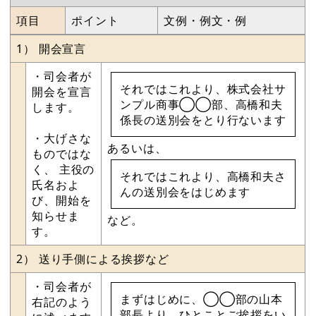
項目
ポイント
文例・例文・例
1） 開会宣言
・司会者が
それではこれより、株式会社サ
開会を宣言
ンプル商事◯◯部、高橋和夫
します。
係長の送別会をとり行ないます
・大げさな
あるいは、
ものではな
く、 主役の
それではこれより、高橋和夫さ
氏名およ
んの送別会をはじめます
び、開始を
知らせま
など。
す。
2） 送り手側による挨拶など
・司会者が
まずはじめに、◯◯部の山本
右記のよう
部長より、ひとことご挨拶をい