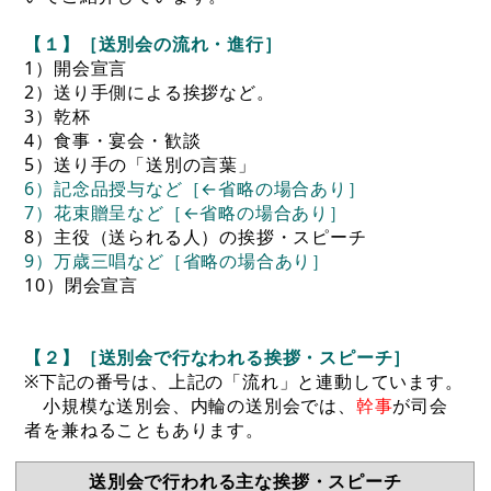
【１】［送別会の流れ・進行］
1）開会宣言
2）送り手側による挨拶など。
3）乾杯
4）食事・宴会・歓談
5）送り手の「送別の言葉」
6）記念品授与など［←省略の場合あり］
7）花束贈呈など［←省略の場合あり］
8）主役（送られる人）の挨拶・スピーチ
9）万歳三唱など［省略の場合あり］
10）閉会宣言
【２】［送別会で行なわれる挨拶・スピーチ］
※下記の番号は、上記の「流れ」と連動しています。
小規模な送別会、内輪の送別会では、
幹事
が司会
者を兼ねることもあります。
送別会で行われる主な挨拶・スピーチ