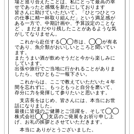
場と巡り合えたことは、私にとって最高の幸
せであったと感慨を新たにしております
皆さんに助けていただいて、「ひとつひとつ
の仕事に精一杯取り組んだ」という満足感が
ある一方で、中期計画や、予算設定のことな
ど 、まだまだやり残したことがあるような気
がしてなりません。
これから赴任する◯◯市は、◯◯が有名
であり、魚介類がおいしいところと聞いてい
ます。
またうまい酒が飲めそうだと今から楽しみに
しています。
出張や旅行でご当地に行かれることがありま
したら、ぜひともご一報下さい。
これからは、ここで教えていただいた４年
間を忘れずに、もっともっと自分を磨いて、
存分に力を発揮して参りたいと思います。
支店長をはじめ、皆さんには、本当にお世
話になりました。
最後に皆様のご健勝とご活躍を、そして◯◯
株式会社◯◯支店のご発展をお祈り申し上
げ、お礼の挨拶とさせていただきます。
本当に ありがとうございました。