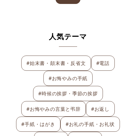
人気テーマ
#始末書・顛末書・反省文
#電話
#お悔やみの手紙
#時候の挨拶・季節の挨拶
#お悔やみの言葉と弔辞
#お返し
#手紙・はがき
#お礼の手紙・お礼状