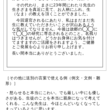
その代わり、まさに23年間にわたり先生の
生きざまを真近に見て、お人柄にふれ、生
（なま）の教えを頂くことができました。
今回退官されるにあたり、私はまだまだ先
生に教えていただきたいことが沢山あるよう
な気がしてなりません。今後は故郷の◯◯に
て◯◯の研究に専念されるとのこと。名残り
はつきませんが、どうかお身体にお気を付け
てますますのご活躍をされますよう、ご健勝
とご発展を心よりお祈り申し上げます。
長い間本当にありがとうございました。
［その他に送別の言葉で使える例（例文・文例・雛
形）］
・怒らせると本当にこわい。でも厳しい中にも優し
さがある。生徒のことを本当に親身になって考えて
くれる。こんな先生は、今ほとんどいなくなってし
まっているように思います。