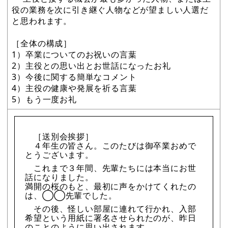
役の業務を次に引き継ぐ人物などが望ましい人選だ
と思われます。
［全体の構成］
1）卒業についてのお祝いの言葉
2）主役との思い出とお世話になったお礼
3）今後に関する簡単なコメント
4）主役の健康や発展を祈る言葉
5）もう一度お礼
［送別会挨拶］
４年生の皆さん。このたびは御卒業おめで
とうございます。
これまで３年間、先輩たちには本当にお世
話になりました。
満開の桜のもと、最初に声をかけてくれたの
は、◯◯先輩でした。
その後、怪しい部屋に連れて行かれ、入部
希望という用紙に署名させられたのが、昨日
のことのように思い出されます。