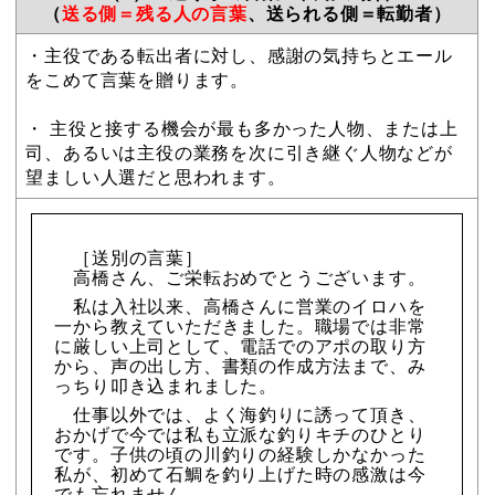
（
送る側＝残る人の言葉
、送られる側＝転勤者）
・主役である転出者に対し、感謝の気持ちとエール
をこめて言葉を贈ります。
・ 主役と接する機会が最も多かった人物、または上
司、あるいは主役の業務を次に引き継ぐ人物などが
望ましい人選だと思われます。
［送別の言葉］
高橋さん、ご栄転おめでとうございます。
私は入社以来、高橋さんに営業のイロハを
一から教えていただきました。職場では非常
に厳しい上司として、電話でのアポの取り方
から、声の出し方、書類の作成方法まで、み
っちり叩き込まれました。
仕事以外では、よく海釣りに誘って頂き、
おかげで今では私も立派な釣りキチのひとり
です。子供の頃の川釣りの経験しかなかった
私が、初めて石鯛を釣り上げた時の感激は今
でも忘れません。