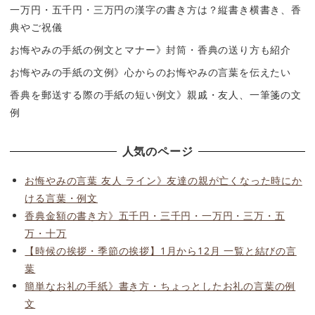
一万円・五千円・三万円の漢字の書き方は？縦書き横書き、香
典やご祝儀
お悔やみの手紙の例文とマナー》封筒・香典の送り方も紹介
お悔やみの手紙の文例》心からのお悔やみの言葉を伝えたい
香典を郵送する際の手紙の短い例文》親戚・友人、一筆箋の文
例
人気のページ
お悔やみの言葉 友人 ライン》友達の親が亡くなった時にか
ける言葉・例文
香典金額の書き方》五千円・三千円・一万円・三万・五
万・十万
【時候の挨拶・季節の挨拶】1月から12月 一覧と結びの言
葉
簡単なお礼の手紙》書き方・ちょっとしたお礼の言葉の例
文