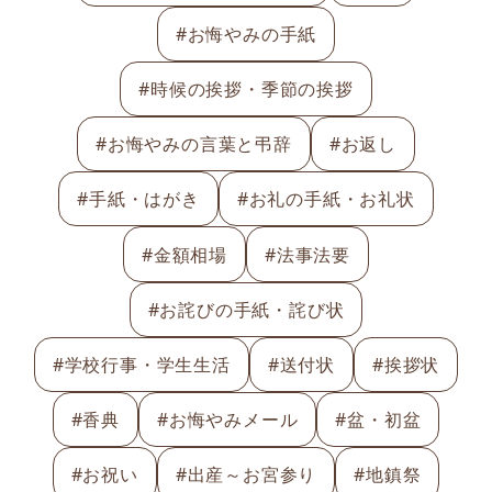
#お悔やみの手紙
#時候の挨拶・季節の挨拶
#お悔やみの言葉と弔辞
#お返し
#手紙・はがき
#お礼の手紙・お礼状
#金額相場
#法事法要
#お詫びの手紙・詫び状
#学校行事・学生生活
#送付状
#挨拶状
#香典
#お悔やみメール
#盆・初盆
#お祝い
#出産～お宮参り
#地鎮祭