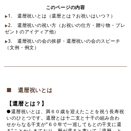
このページの内容
1. 還暦祝いとは（還暦とは？お祝いはいつ？）
2. 還暦祝いの祝い方（お祝いの仕方・贈り物・プレ
ゼントのアイディア他）
3. 還暦祝いの会の挨拶・還暦祝いの会のスピーチ
（文例・例文）
■ 還暦祝いとは
【還暦とは？】
●還暦祝いとは、満６０歳を迎えたことを祝う長寿祝
いのひとつです。還暦とは十二支と十干の組み合わ
せからなる干支が“６０年で一巡してもとの干支に還
る”ことからきており、暦が還ると書いて「還暦」と