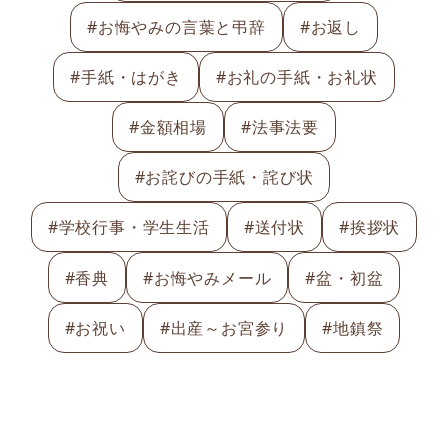
#お悔やみの言葉と弔辞
#お返し
#手紙・はがき
#お礼の手紙・お礼状
#金額相場
#法事法要
#お詫びの手紙・詫び状
#学校行事・学生生活
#送付状
#挨拶状
#香典
#お悔やみメール
#盆・初盆
#お祝い
#出産～お宮参り
#地鎮祭