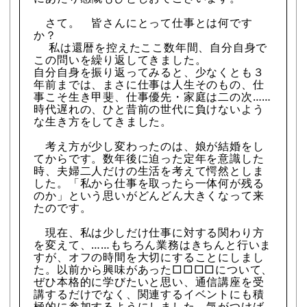
さて。 皆さんにとって仕事とは何です
か？
私は還暦を控えたここ数年間、自分自身で
この問いを繰り返してきました。
自分自身を振り返ってみると、少なくとも３
年前までは、まさに仕事は人生そのもの、仕
事こそ生き甲斐、仕事優先・家庭は二の次……
時代遅れの、ひと昔前の世代に負けないよう
な生き方をしてきました。
考え方が少し変わったのは、娘が結婚をし
てからです。数年後に迫った定年を意識した
時、夫婦二人だけの生活を考えて愕然としま
した。「私から仕事を取ったら一体何が残る
のか」という思いがどんどん大きくなって来
たのです。
現在、私は少しだけ仕事に対する関わり方
を変えて、……もちろん業務はきちんと行いま
すが、オフの時間を大切にすることにしまし
た。以前から興味があった□□□□について、
ぜひ本格的に学びたいと思い、通信講座を受
講するだけでなく、関連するイベントにも積
極的に参加するようにしました。気がつけば