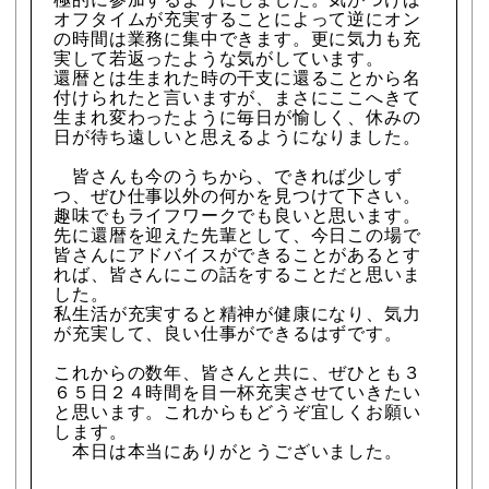
オフタイムが充実することによって逆にオン
の時間は業務に集中できます。更に気力も充
実して若返ったような気がしています。
還暦とは生まれた時の干支に還ることから名
付けられたと言いますが、まさにここへきて
生まれ変わったように毎日が愉しく、休みの
日が待ち遠しいと思えるようになりました。
皆さんも今のうちから、できれば少しず
つ、ぜひ仕事以外の何かを見つけて下さい。
趣味でもライフワークでも良いと思います。
先に還暦を迎えた先輩として、今日この場で
皆さんにアドバイスができることがあるとす
れば、皆さんにこの話をすることだと思いま
した。
私生活が充実すると精神が健康になり、気力
が充実して、良い仕事ができるはずです。
これからの数年、皆さんと共に、ぜひとも３
６５日２４時間を目一杯充実させていきたい
と思います。これからもどうぞ宜しくお願い
します。
本日は本当にありがとうございました。