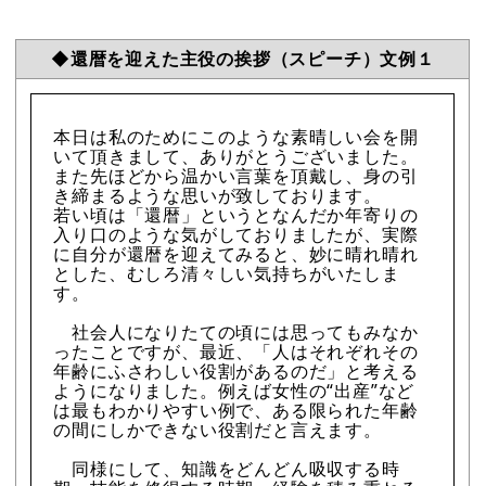
◆還暦を迎えた主役の挨拶（スピーチ）文例１
本日は私のためにこのような素晴しい会を開
いて頂きまして、ありがとうございました。
また先ほどから温かい言葉を頂戴し、身の引
き締まるような思いが致しております。
若い頃は「還暦」というとなんだか年寄りの
入り口のような気がしておりましたが、実際
に自分が還暦を迎えてみると、妙に晴れ晴れ
とした、むしろ清々しい気持ちがいたしま
す。
社会人になりたての頃には思ってもみなか
ったことですが、最近、「人はそれぞれその
年齢にふさわしい役割があるのだ」と考える
ようになりました。例えば女性の“出産”など
は最もわかりやすい例で、ある限られた年齢
の間にしかできない役割だと言えます。
同様にして、知識をどんどん吸収する時