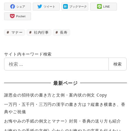
シェア
ツイート
ブックマーク
LINE
Pocket
マナー
社内行事
長寿
サイト内キーワード検索
検
検索
索
最新ページ
謝恩会の招待状の書き方と文例・案内状の例文 Copy
一万円・五千円・三万円の漢字の書き方は？縦書き横書き、香
典やご祝儀
お悔やみの手紙の例文とマナー》封筒・香典の送り方も紹介
お悔やみの手紙の文例》心からのお悔やみの言葉を伝えたい