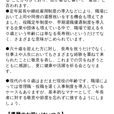
言われます。
●定年延長や継続雇用制度の導入などにより、職場に
おいて上司や同僚の還暦祝いをする機会も増えてき
ました。役職定年制度や、早期退職優遇制度を導入
する企業や団体も増えている中で、職場で迎える６
０歳という年齢には単なる長寿祝いというだけでな
く、さまざまな意味がこめられています。
●六十歳を迎えた方に対し、長寿を祝うだけでなく、
仕事上や人生においてもさまざまな経験を重ねて来
られたことに敬意を表し、これまでの労をねぎうと
ともに感謝し、更に健康や活躍を祈る会となりま
す。
●現代の６０歳はまだまだ現役の年齢です。職場によ
っては管理職・役職を退く人事制度を導入している
ケースもありますが、基本的なマナーとして、年長
者に対する敬意や節度を忘れずに接するようにしま
しょう。