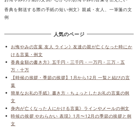
香典を郵送する際の手紙の短い例文》親戚・友人、一筆箋の文
例
人気のページ
お悔やみの言葉 友人 ライン》友達の親が亡くなった時にか
ける言葉・例文
香典金額の書き方》五千円・三千円・一万円・三万・五
万・十万
【時候の挨拶・季節の挨拶】1月から12月 一覧と結びの言
葉
簡単なお礼の手紙》書き方・ちょっとしたお礼の言葉の例
文
身内が亡くなった人にかける言葉》ラインやメールの例文
時候の挨拶 やわらかい 表現》1月〜12月の季節の挨拶と例
文