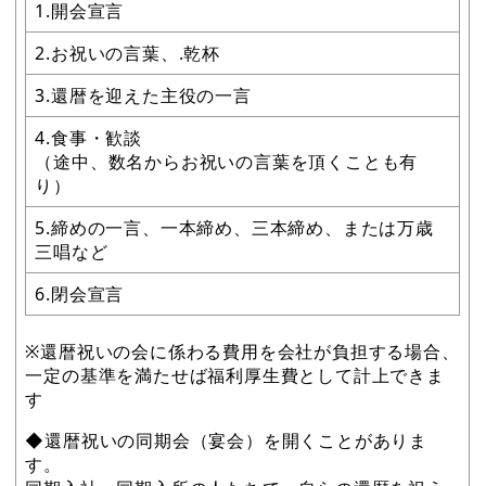
1.開会宣言
2.お祝いの言葉、.乾杯
3.還暦を迎えた主役の一言
4.食事・歓談
（途中、数名からお祝いの言葉を頂くことも有
り）
5.締めの一言、一本締め、三本締め、または万歳
三唱など
6.閉会宣言
※還暦祝いの会に係わる費用を会社が負担する場合、
一定の基準を満たせば福利厚生費として計上できま
す
◆還暦祝いの同期会（宴会）を開くことがありま
す。