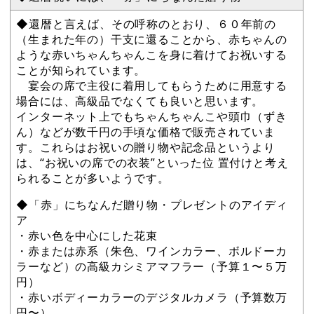
◆還暦と言えば、その呼称のとおり、６０年前の
（生まれた年の）干支に還ることから、赤ちゃんの
ような赤いちゃんちゃんこを身に着けてお祝いする
ことが知られています。
宴会の席で主役に着用してもらうために用意する
場合には、高級品でなくても良いと思います。
インターネット上でもちゃんちゃんこや頭巾（ずき
ん）などが数千円の手頃な価格で販売されていま
す。これらはお祝いの贈り物や記念品というより
は、“お祝いの席での衣装”といった位 置付けと考え
られることが多いようです。
◆「赤」にちなんだ贈り物・プレゼントのアイディ
ア
・赤い色を中心にした花束
・赤または赤系（朱色、ワインカラー、ボルドーカ
ラーなど）の高級カシミアマフラー（予算１〜５万
円）
・赤いボディーカラーのデジタルカメラ（予算数万
円〜）