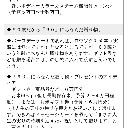
・赤いボディーカラーのスチーム機能付きレンジ
（予算５万円〜十数万円）
◆６０歳だから「６０」にちなんだ贈り物、
◆バースデーケーキであれば、ロウソクを60本（実
際には無理ですが）となるところですが、６０際と
いう年齢にちなんだ贈り物もあります。ギフト券な
どを贈る場合には、のし袋に入れて渡すと良いでし
ょう。
◆「６０」にちなんだ贈り物・プレゼントのアイデ
ィア
・ギフト券、商品券など ６万円分
・お米60kg（但し長期保存米。予算２〜４万円程
度） または お米ギフト券（予算：６万円分）
（※人生の実りの時期を迎えたお祝いとして贈りま
す。できればメッセージカードを添えて「まさに人
生の実りの時期を迎えたお祝いとして贈ります」と
一言添えましょう。）