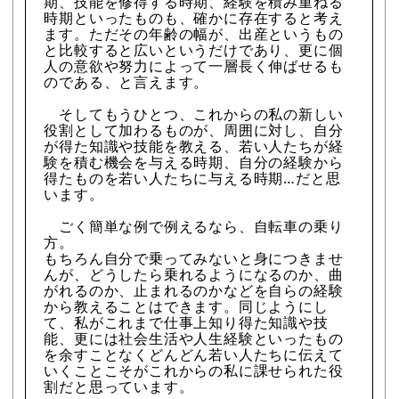
期、技能を修得する時期、経験を積み重ねる
時期といったものも、確かに存在すると考え
ます。ただその年齢の幅が、出産というもの
と比較すると広いというだけであり、更に個
人の意欲や努力によって一層長く伸ばせるも
のである、と言えます。
そしてもうひとつ、これからの私の新しい
役割として加わるものが、周囲に対し、自分
が得た知識や技能を教える、若い人たちが経
験を積む機会を与える時期、自分の経験から
得たものを若い人たちに与える時期…だと思
います。
ごく簡単な例で例えるなら、自転車の乗り
方。
もちろん自分で乗ってみないと身につきませ
んが、どうしたら乗れるようになるのか、曲
がれるのか、止まれるのかなどを自らの経験
から教えることはできます。同じようにし
て、私がこれまで仕事上知り得た知識や技
能、更には社会生活や人生経験といったもの
を余すことなくどんどん若い人たちに伝えて
いくことこそがこれからの私に課せられた役
割だと思っています。