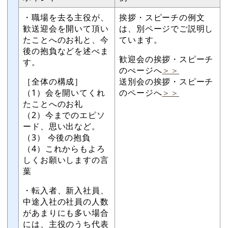
・職場を去る主役が、
挨拶・スピーチの例文
歓送迎会を開いて頂い
は、別ページでご説明し
たことへのお礼と、今
ています。
後の抱負などを述べま
歓迎会の挨拶・スピーチ
す。
のぺージへ
＞＞
［全体の構成］
送別会の挨拶・スピーチ
（1）会を開いてくれ
のページへ
＞＞
たことへのお礼
（2）今までのエピソ
ード、思い出など。
（3） 今後の抱負
（4）これからもよろ
しくお願いしますの言
葉
・転入者、新入社員、
中途入社の社員の人数
があまりにも多い場合
には、主役のうち代表