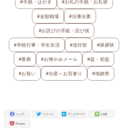
#手紙・はがき
#お礼の手紙・お礼状
#金額相場
#法事法要
#お詫びの手紙・詫び状
#学校行事・学生生活
#送付状
#挨拶状
#香典
#お悔やみメール
#盆・初盆
#お祝い
#出産～お宮参り
#地鎮祭
シェア
ツイート
ブックマーク
LINE
Pocket