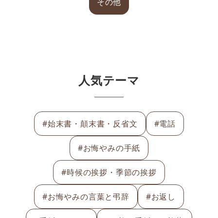
その他
人気テーマ
#始末書・顛末書・反省文
#電話
#お悔やみの手紙
#時候の挨拶・季節の挨拶
#お悔やみの言葉と弔辞
#お返し