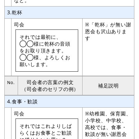
など。
3.乾杯
司会
※「乾杯」が無い謝
恩会も沢山ありま
それでは最初に、
す
◯◯様に乾杯の音頭
をお取り頂きます。
◯◯様、よろしくお
願いします。
司会者の言葉の例文
No.
補足説明
（司会者のセリフの例）
4.食事・歓談
司会
※幼稚園、保育園、
小学校、中学校、
それではこれよりしば
高校では、食事・
らくはお食事とご歓談
歓談が無い謝恩会