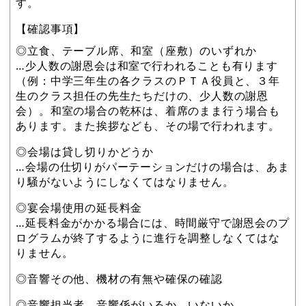
す。
【確認事項】
◎立食、テーブル席、和室（座敷）のいずれか
…少人数の謝恩会は和室で行われることも有ります
（例：中学三年生の各クラスのＰＴＡ役員と、３年
生のクラス担任の先生たちだけの、少人数の謝恩
会）。和室の場合の乾杯は、着席のまま行う場合も
あります。また挨拶なども、その場で行われます。
◎会場は貸し切りかどうか
…会場の仕切りがパーテーションだけの場合は、あま
り騒がないようにしなくてはなりません。
◎宴会場使用の延長料金
…延長料金がかかる場合には、時間厳守で謝恩会のプ
ログラムが終了するように進行を調整しなくてはな
りません。
◎音響その他、機材の有無や確保の確認
◎音響担当者、音響係がいるか、いないか