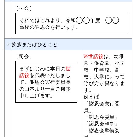
［司会］
それではこれより、令和◯◯年度 ◯◯
高校の謝恩会を行います。
2.挨拶またはひとこと
［司会］
※世話役
は、幼稚
園・保育園、小学
まずはじめに本日の
世
校、中学校、高
話役
を代表いたしまし
校、大学によって
て、謝恩会実行委員長
呼び方が異なりま
の山本より一言ご挨拶
す。
申し上げます。
例えば
「謝恩会実行委
員」
「謝恩会委員」
「謝恩会幹事」
「謝恩会準備委