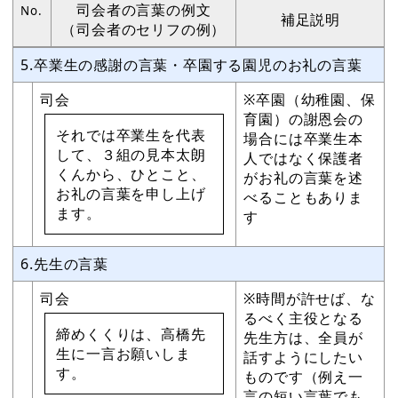
司会者の言葉の例文
No.
補足説明
（司会者のセリフの例）
5.卒業生の感謝の言葉・卒園する園児のお礼の言葉
司会
※卒園（幼稚園、保
育園）の謝恩会の
それでは卒業生を代表
場合には卒業生本
して、３組の見本太朗
人ではなく保護者
くんから、ひとこと、
がお礼の言葉を述
お礼の言葉を申し上げ
べることもありま
ます。
す
6.先生の言葉
司会
※時間が許せば、な
るべく主役となる
締めくくりは、高橋先
先生方は、全員が
生に一言お願いしま
話すようにしたい
す。
ものです（例え一
言の短い言葉でも