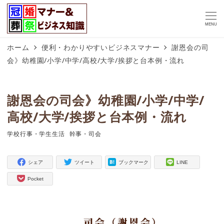
MENU
ホーム
便利・わかりやすいビジネスマナー
謝恩会の司
会》幼稚園/小学/中学/高校/大学/挨拶と台本例・流れ
謝恩会の司会》幼稚園/小学/中学/
高校/大学/挨拶と台本例・流れ
学校行事・学生生活
幹事・司会
タグ
タグ
シェア
ツイート
ブックマーク
LINE
Pocket