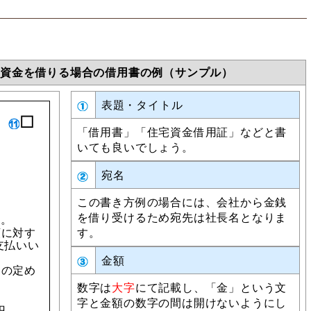
宅資金を借りる場合の借用書の例（サンプル）
表題・タイトル
□
「借用書」「住宅資金借用証」などと書
いても良いでしょう。
宛名
この書き方例の場合には、会社から金銭
を借り受けるため宛先は社長名となりま
た。
額に対す
す。
支払いい
金額
定の定め
。
数字は
大字
にて記載し、「金」という文
字と金額の数字の間は開けないようにし
円