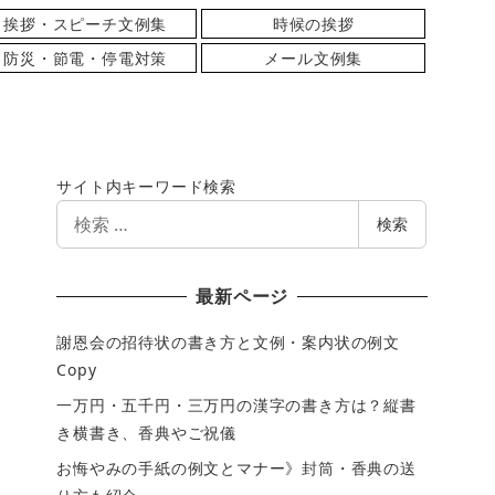
挨拶・スピーチ文例集
時候の挨拶
防災・節電・停電対策
メール文例集
サイト内キーワード検索
検
検索
索
最新ページ
謝恩会の招待状の書き方と文例・案内状の例文
Copy
一万円・五千円・三万円の漢字の書き方は？縦書
き横書き、香典やご祝儀
お悔やみの手紙の例文とマナー》封筒・香典の送