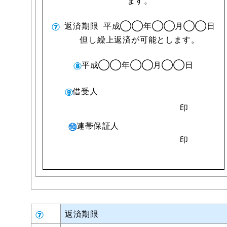
ます。
返済期限
平成◯◯年◯◯月◯◯日
但し繰上返済が可能とします。
平成◯◯年◯◯月◯◯日
借受人
印
連帯保証人
印
返済期限