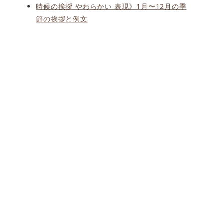
時候の挨拶 やわらかい 表現》1月〜12月の季
節の挨拶と例文