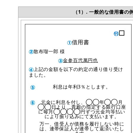
（1）. 一般的な借用書
□
借用書
散布瑠一郎 様
金参百弐萬円也
上記の金額を以下の約定の通り借り受け
ました。
利息は年利3％とします。
元金に利息を付し、◯◯年◯◯月
◯◯日より、貴殿の指定する銀行口座
に毎月◯◯◯◯円ずつ元金均等払い
により振り込みにて支払います。
万一、借受人が債務を履行しない時に
は、連帯保証人が連帯して返済いたし