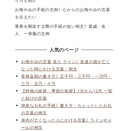
り方も紹介
お悔やみの手紙の文例》心からのお悔やみの言葉
を伝えたい
香典を郵送する際の手紙の短い例文》親戚・友
人、一筆箋の文例
人気のページ
お悔やみの言葉 友人 ライン》友達の親が亡く
なった時にかける言葉・例文
香典金額の書き方》五千円・三千円・一万円・
三万・五万・十万
【時候の挨拶・季節の挨拶】1月から12月 一覧
と結びの言葉
簡単なお礼の手紙》書き方・ちょっとしたお礼
の言葉の例文
身内が亡くなった人にかける言葉》ラインやメ
ールの例文