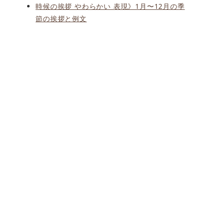
時候の挨拶 やわらかい 表現》1月〜12月の季
節の挨拶と例文