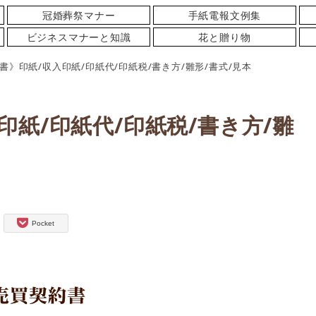
冠婚葬祭マナー
手紙電報文例集
ビジネスマナーと知識
花と贈り物
書》印紙/収入印紙/印紙代/印紙税/書き方/雛形/書式/見本
印紙/印紙代/印紙税/書き方/雛
Pocket