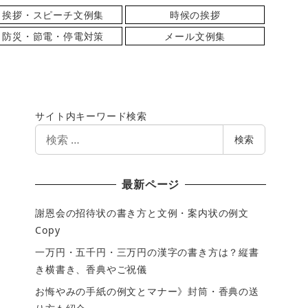
挨拶・スピーチ文例集
時候の挨拶
防災・節電・停電対策
メール文例集
サイト内キーワード検索
検
検索
索
最新ページ
謝恩会の招待状の書き方と文例・案内状の例文
Copy
一万円・五千円・三万円の漢字の書き方は？縦書
き横書き、香典やご祝儀
お悔やみの手紙の例文とマナー》封筒・香典の送