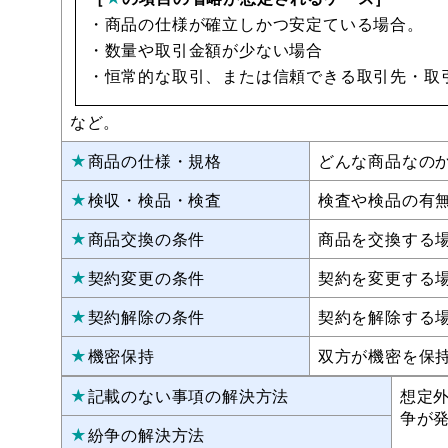
・商品の仕様が確立しかつ安定ている場合。
・数量や取引金額が少ない場合
・恒常的な取引、または信頼できる取引先・取
など。
★
商品の仕様・規格
どんな商品なの
★
検収・検品・検査
検査や検品の有
★
商品交換の条件
商品を交換する
★
契約変更の条件
契約を変更する
★
契約解除の条件
契約を解除する
★
機密保持
双方が機密を保
★
記載のない事項の解決方法
想定
争が
★
紛争の解決方法