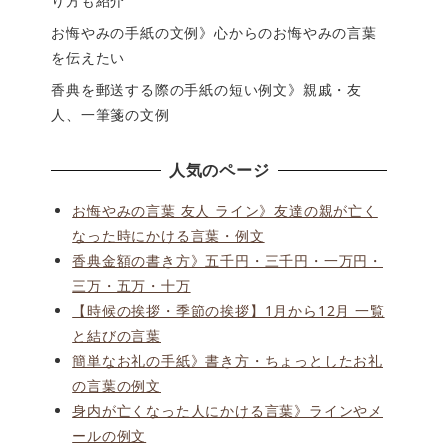
り方も紹介
お悔やみの手紙の文例》心からのお悔やみの言葉
を伝えたい
香典を郵送する際の手紙の短い例文》親戚・友
人、一筆箋の文例
人気のページ
お悔やみの言葉 友人 ライン》友達の親が亡く
なった時にかける言葉・例文
香典金額の書き方》五千円・三千円・一万円・
三万・五万・十万
【時候の挨拶・季節の挨拶】1月から12月 一覧
と結びの言葉
簡単なお礼の手紙》書き方・ちょっとしたお礼
の言葉の例文
身内が亡くなった人にかける言葉》ラインやメ
ールの例文