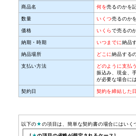
商品名
何を
売るのかを
数量
いくつ
売るのか
価格
いくら
で売るの
納期・時期
いつまでに
納品
納品場所
どこに
納品する
支払い方法
どのように支払
振込み、現金、
が必要な場合に
契約日
契約を締結した
以下の
★
の項目は、簡単な契約書の場合にはいく
［
★
の項目の省略が想定されるケース］