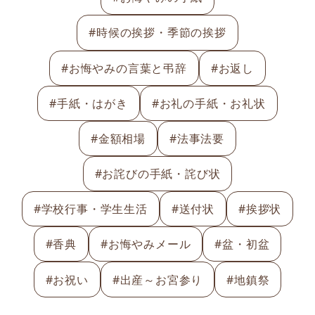
#時候の挨拶・季節の挨拶
#お悔やみの言葉と弔辞
#お返し
#手紙・はがき
#お礼の手紙・お礼状
#金額相場
#法事法要
#お詫びの手紙・詫び状
#学校行事・学生生活
#送付状
#挨拶状
#香典
#お悔やみメール
#盆・初盆
#お祝い
#出産～お宮参り
#地鎮祭