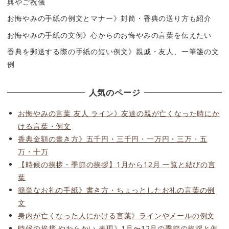
典やご祝儀
お悔やみの手紙の例文とマナー》封筒・香典の送り方も紹介
お悔やみの手紙の文例》心からのお悔やみの言葉を伝えたい
香典を郵送する際の手紙の短い例文》親戚・友人、一筆箋の文
例
人気のページ
お悔やみの言葉 友人 ライン》友達の親が亡くなった時にか
ける言葉・例文
香典金額の書き方》五千円・三千円・一万円・三万・五
万・十万
【時候の挨拶・季節の挨拶】1月から12月 一覧と結びの言
葉
簡単なお礼の手紙》書き方・ちょっとしたお礼の言葉の例
文
身内が亡くなった人にかける言葉》ラインやメールの例文
時候の挨拶 やわらかい 表現》1月〜12月の季節の挨拶と例