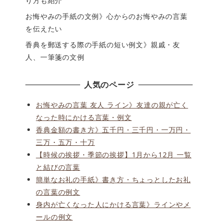
り方も紹介
お悔やみの手紙の文例》心からのお悔やみの言葉
を伝えたい
香典を郵送する際の手紙の短い例文》親戚・友
人、一筆箋の文例
人気のページ
お悔やみの言葉 友人 ライン》友達の親が亡く
なった時にかける言葉・例文
香典金額の書き方》五千円・三千円・一万円・
三万・五万・十万
【時候の挨拶・季節の挨拶】1月から12月 一覧
と結びの言葉
簡単なお礼の手紙》書き方・ちょっとしたお礼
の言葉の例文
身内が亡くなった人にかける言葉》ラインやメ
ールの例文