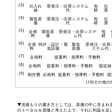
(3)
仕入れ
受発注・出荷システム
包
伝
値
代
材
票
(4)
製造原
受発注・出荷システム
包
伝
価
代
材
票
(5)
企画
製造原
受発注・出荷システ
包
料
価
ム代
材
(6)
企画
特許・設計・製
製造
受発注・出荷
料
造設備
原価
ステム代
(7)
企画料
提案料・指導料・手数料
(8)
企画料
提案料・指導料・手数料
固定経
(9)
制作費
企画料
提案料・指導料・手数料
固
(10)その他
▼見積もりの書き方としては、原価の中に含まれ
のトータルを原価と考えた上で、それに利益を足