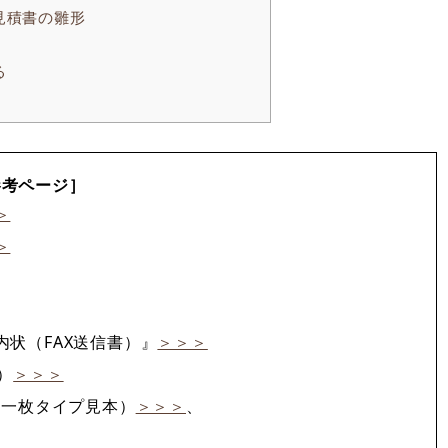
見積書の雛形
る
参考ページ］
＞
＞
状（FAX送信書）』
＞＞＞
）
＞＞＞
（一枚タイプ見本）
＞＞＞
、