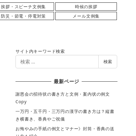
挨拶・スピーチ文例集
時候の挨拶
防災・節電・停電対策
メール文例集
サイト内キーワード検索
検
検索
索
最新ページ
謝恩会の招待状の書き方と文例・案内状の例文
Copy
一万円・五千円・三万円の漢字の書き方は？縦書
き横書き、香典やご祝儀
お悔やみの手紙の例文とマナー》封筒・香典の送