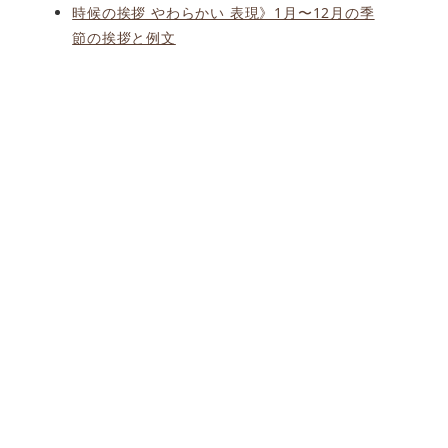
時候の挨拶 やわらかい 表現》1月〜12月の季
節の挨拶と例文