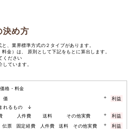
の決め方
式と、業界標準方式の２タイプがあります。
・料金）は、 原則として下記をもとに算出します。
てください
介しています。
価格・料金
＋
 価
利益
まれるもの ↓
＋
費
人件費
送料
その他実費
利益
＋
伝票
固定経費
人件費
送料
その他実費
利益