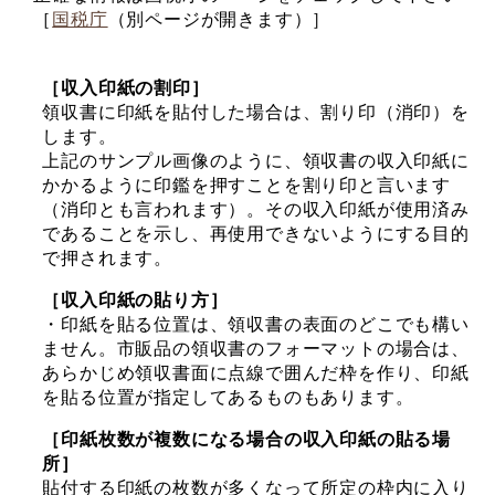
［
国税庁
（別ページが開きます）］
［収入印紙の割印］
領収書に印紙を貼付した場合は、割り印（消印）を
します。
上記のサンプル画像のように、領収書の収入印紙に
かかるように印鑑を押すことを割り印と言います
（消印とも言われます）。その収入印紙が使用済み
であることを示し、再使用できないようにする目的
で押されます。
［収入印紙の貼り方］
・印紙を貼る位置は、領収書の表面のどこでも構い
ません。市販品の領収書のフォーマットの場合は、
あらかじめ領収書面に点線で囲んだ枠を作り、印紙
を貼る位置が指定してあるものもあります。
［印紙枚数が複数になる場合の収入印紙の貼る場
所］
貼付する印紙の枚数が多くなって所定の枠内に入り