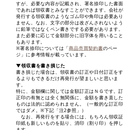
すが、必要な内容が記載され、署名捺印した書面
であれば領収書とみなすことができます。会社が
発行する領収書のようなゴム印や角印は必要あり
ません。なお、文字の部分は改ざんされないよう
に鉛筆ではなくペン書きでする必要があります。
また必要に応じて金額部分に旧字体を用いること
もあります。
※署名捺印については「
商品売買契約書
のペー
ジ」に参考情報が載っています。
▼領収書を書き損じた
書き損じた場合は、領収書の訂正や日付訂正をす
るよりもできるだけ再発行が望ましいと思いま
す。
特に、金額欄に関しては金額訂正はＮＧです。訂
正印の有無とは全く無関係に、金額を書き直した
ものは法的に認められません。（一般的な訂正印
ではダメ。※下記「注2参照」）
なお、再発行をする場合には、もちろん領収証
印紙も新しいものを貼り、消印（割り印）を押し
ます。