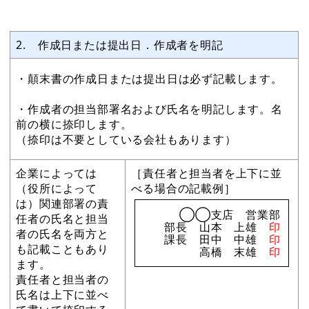
2. 作成日または提出日．作成者を明記
・顛末書の作成日または提出日は必ず記載します。
・作成者の担当部署名および氏名を明記します。名
前の横に捺印します。
（捺印は不要としている会社もあります）
企業によっては
［責任者と担当者を上下に並
（役所によって
べる場合の記載例］
は）関連部署の責
◯◯支店 営業部
任者の氏名と担当
部長 山本 上雄
印
者の氏名を両方と
課長 田中 中雄
印
も記載こともあり
高橋 末雄
印
ます。
責任者と担当者の
氏名は上下に並べ