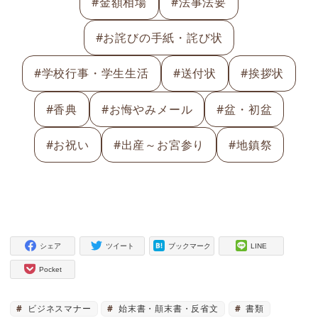
#金額相場
#法事法要
#お詫びの手紙・詫び状
#学校行事・学生生活
#送付状
#挨拶状
#香典
#お悔やみメール
#盆・初盆
#お祝い
#出産～お宮参り
#地鎮祭
シェア
ツイート
ブックマーク
LINE
Pocket
ビジネスマナー
始末書・顛末書・反省文
書類