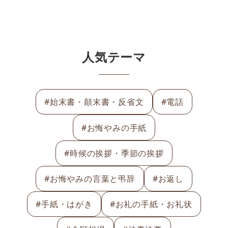
人気テーマ
#始末書・顛末書・反省文
#電話
#お悔やみの手紙
#時候の挨拶・季節の挨拶
#お悔やみの言葉と弔辞
#お返し
#手紙・はがき
#お礼の手紙・お礼状