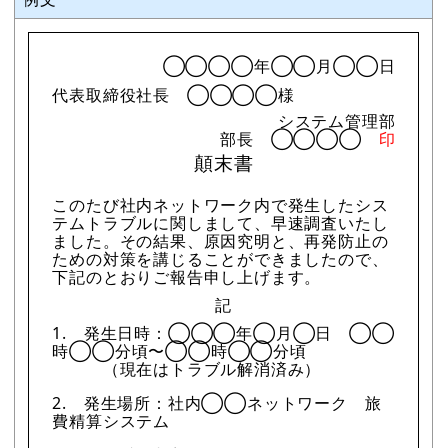
◯◯◯◯年◯◯月◯◯日
代表取締役社長 ◯◯◯◯様
システム管理部
部長 ◯◯◯◯
印
顛末書
このたび社内ネットワーク内で発生したシス
テムトラブルに関しまして、早速調査いたし
ました。その結果、原因究明と、再発防止の
ための対策を講じることができましたので、
下記のとおりご報告申し上げます。
記
1. 発生日時：◯◯◯年◯月◯日 ◯◯
時◯◯分頃〜◯◯時◯◯分頃
（現在はトラブル解消済み）
2. 発生場所：社内◯◯ネットワーク 旅
費精算システム