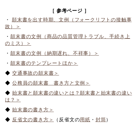
［ 参考ページ ］
・
顛末書を出す時期、文例（フォークリフトの接触事
故）＞
・
顛末書の文例（商品の品質管理トラブル、手続き上
のミス）＞
・
顛末書の文例（納期遅れ、不祥事）＞
・
顛末書のテンプレートほか＞
◆
交通事故の顛末書＞
◆
公務員の顛末書 書き方と文例＞
◆
始末書と顛末書の違いとは？顛末書と始末書の違い
は？＞
◆
始末書の書き方＞
◆
反省文の書き方＞
（反省文の
用紙
・
封筒
）