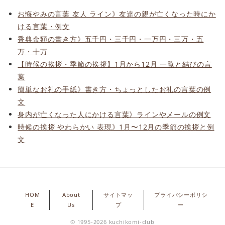
お悔やみの言葉 友人 ライン》友達の親が亡くなった時にか
ける言葉・例文
香典金額の書き方》五千円・三千円・一万円・三万・五
万・十万
【時候の挨拶・季節の挨拶】1月から12月 一覧と結びの言
葉
簡単なお礼の手紙》書き方・ちょっとしたお礼の言葉の例
文
身内が亡くなった人にかける言葉》ラインやメールの例文
時候の挨拶 やわらかい 表現》1月〜12月の季節の挨拶と例
文
HOM
About
サイトマッ
プライバシーポリシ
E
Us
プ
ー
© 1995-2026 kuchikomi-club