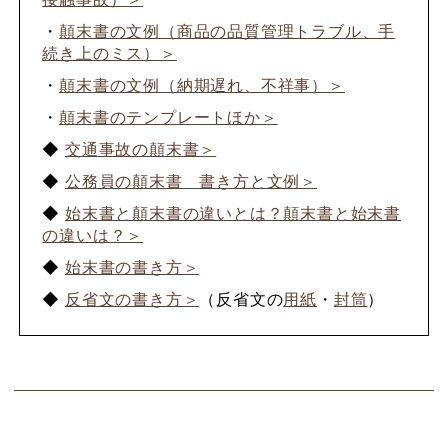
・
顛末書の文例（商品の品質管理トラブル、手
続き上のミス）＞
・
顛末書の文例（納期遅れ、不祥事）＞
・
顛末書のテンプレートほか＞
◆
交通事故の顛末書＞
◆
公務員の顛末書 書き方と文例＞
◆
始末書と顛末書の違いとは？顛末書と始末書
の違いは？＞
◆
始末書の書き方＞
◆
反省文の書き方＞
（反省文の
用紙
・
封筒
）