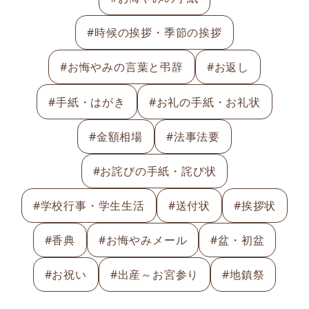
#時候の挨拶・季節の挨拶
#お悔やみの言葉と弔辞
#お返し
#手紙・はがき
#お礼の手紙・お礼状
#金額相場
#法事法要
#お詫びの手紙・詫び状
#学校行事・学生生活
#送付状
#挨拶状
#香典
#お悔やみメール
#盆・初盆
#お祝い
#出産～お宮参り
#地鎮祭