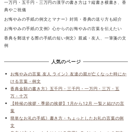
一万円・五千円・三万円の漢字の書き方は？縦書き横書き、香
典やご祝儀
お悔やみの手紙の例文とマナー》封筒・香典の送り方も紹介
お悔やみの手紙の文例》心からのお悔やみの言葉を伝えたい
香典を郵送する際の手紙の短い例文》親戚・友人、一筆箋の文
例
人気のページ
お悔やみの言葉 友人 ライン》友達の親が亡くなった時にか
ける言葉・例文
香典金額の書き方》五千円・三千円・一万円・三万・五
万・十万
【時候の挨拶・季節の挨拶】1月から12月 一覧と結びの言
葉
簡単なお礼の手紙》書き方・ちょっとしたお礼の言葉の例
文