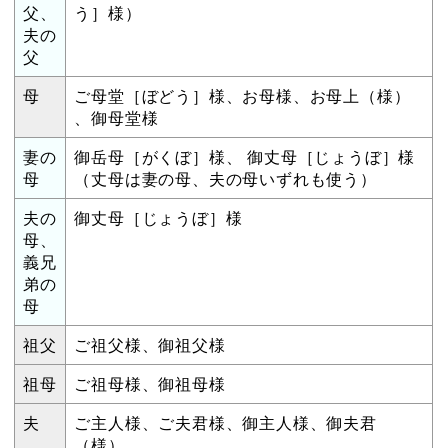
父、
う］様）
夫の
父
母
ご母堂［ぼどう］様、お母様、お母上（様）
、御母堂様
妻の
御岳母［がくぼ］様、 御丈母［じょうぼ］様
母
（丈母は妻の母、夫の母いずれも使う）
夫の
御丈母［じょうぼ］様
母、
義兄
弟の
母
祖父
ご祖父様、御祖父様
祖母
ご祖母様、御祖母様
夫
ご主人様、ご夫君様、御主人様、御夫君
（様）