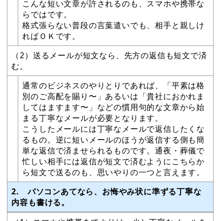
こんな短い文章が許されるのも、スマホや携帯な
らではです。
格式張らない普段の言葉遣いでも、相手と親しけ
ればＯＫです。
（2）送るメールが短文なら、先方の返信も短文で済
む。
通常のビジネスのやりとりであれば、「平素は格
別のご高配を賜り〜」あるいは「貴社におかれま
してはますます〜」などの慣用句的な文章から始
まる丁寧なメールが必要となります。
こうしたメールには丁寧なメールで返信したくな
るもの。逆に短いメールのほうが返信する側も簡
単な返信で済ませられるものです。通夜・葬儀で
忙しい相手には返信が短文で済むようにこちらか
ら短文で送るのも、思いやりの一つと言えます。
2. パソコンあてなら、お悔やみ状に準ずる丁寧な
内容も書ける。