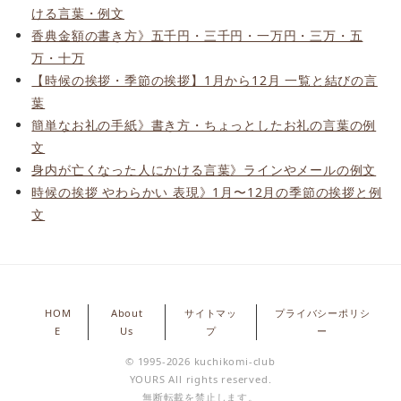
ける言葉・例文
香典金額の書き方》五千円・三千円・一万円・三万・五
万・十万
【時候の挨拶・季節の挨拶】1月から12月 一覧と結びの言
葉
簡単なお礼の手紙》書き方・ちょっとしたお礼の言葉の例
文
身内が亡くなった人にかける言葉》ラインやメールの例文
時候の挨拶 やわらかい 表現》1月〜12月の季節の挨拶と例
文
HOM
About
サイトマッ
プライバシーポリシ
E
Us
プ
ー
© 1995-2026 kuchikomi-club
YOURS All rights reserved.
無断転載を禁止します。