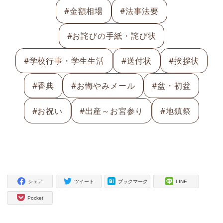
#金額相場
#法事法要
#お詫びの手紙・詫び状
#学校行事・学生生活
#送付状
#挨拶状
#香典
#お悔やみメール
#盆・初盆
#お祝い
#出産～お宮参り
#地鎮祭
シェア
ツイート
ブックマーク
LINE
Pocket