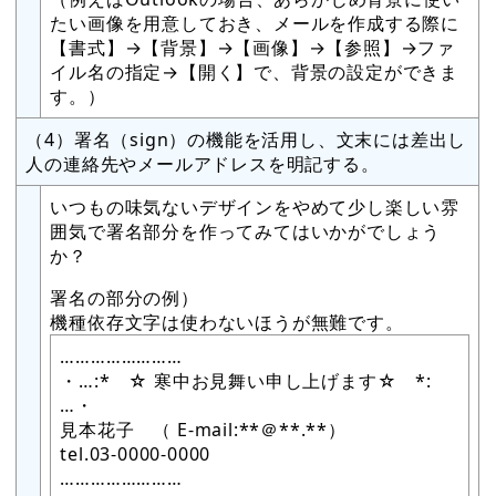
たい画像を用意しておき、メールを作成する際に
【書式】→【背景】→【画像】→【参照】→ファ
イル名の指定→【開く】で、背景の設定ができま
す。）
（4）署名（sign）の機能を活用し、文末には差出し
人の連絡先やメールアドレスを明記する。
いつもの味気ないデザインをやめて少し楽しい雰
囲気で署名部分を作ってみてはいかがでしょう
か？
署名の部分の例）
機種依存文字は使わないほうが無難です。
……………………
・…:* ☆ 寒中お見舞い申し上げます☆ *:
…・
見本花子 （ E-mail:**＠**.**）
tel.03-0000-0000
……………………