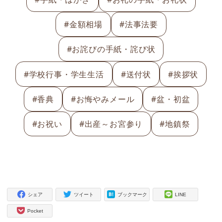
#金額相場
#法事法要
#お詫びの手紙・詫び状
#学校行事・学生生活
#送付状
#挨拶状
#香典
#お悔やみメール
#盆・初盆
#お祝い
#出産～お宮参り
#地鎮祭
シェア
ツイート
ブックマーク
LINE
Pocket