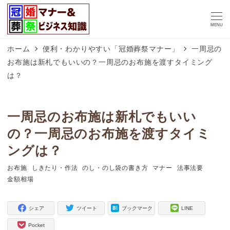
MENU
ホーム
便利・わかりやすい「冠婚葬祭マナー」
一周忌の
お布施は新札でもいいの？一周忌のお布施を渡すタイミング
は？
一周忌のお布施は新札でもいい
の？一周忌のお布施を渡すタイミ
ングは？
お布施
しきたり・作法
のし・のし袋の書き方
マナー
法事法要
タグ
タグ
タグ
タグ
タグ
金額相場
タグ
シェア
ツイート
ブックマーク
LINE
Pocket