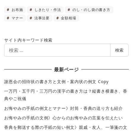
お布施
しきたり・作法
のし・のし袋の書き方
マナー
法事法要
金額相場
サイト内キーワード検索
検
検索
索
最新ページ
謝恩会の招待状の書き方と文例・案内状の例文 Copy
一万円・五千円・三万円の漢字の書き方は？縦書き横書き、香
典やご祝儀
お悔やみの手紙の例文とマナー》封筒・香典の送り方も紹介
お悔やみの手紙の文例》心からのお悔やみの言葉を伝えたい
香典を郵送する際の手紙の短い例文》親戚・友人、一筆箋の文