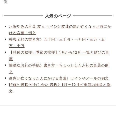
例
人気のページ
お悔やみの言葉 友人 ライン》友達の親が亡くなった時にか
ける言葉・例文
香典金額の書き方》五千円・三千円・一万円・三万・五
万・十万
【時候の挨拶・季節の挨拶】1月から12月 一覧と結びの言
葉
簡単なお礼の手紙》書き方・ちょっとしたお礼の言葉の例
文
身内が亡くなった人にかける言葉》ラインやメールの例文
時候の挨拶 やわらかい 表現》1月〜12月の季節の挨拶と例
文