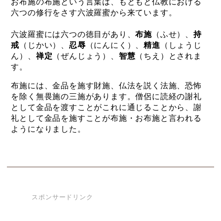
お布施の布施という言葉は、もともと仏教における
六つの修行をさす六波羅蜜から来ています。
六波羅蜜には六つの徳目があり、
布施
（ふせ）、
持
戒
（じかい）、
忍辱
（にんにく）、
精進
（しょうじ
ん）、
禅定
（ぜんじょう）、
智慧
（ちえ）とされま
す。
布施には、金品を施す財施、仏法を説く法施、恐怖
を除く無畏施の三施があります。僧侶に読経の謝礼
として金品を渡すことがこれに通じることから、謝
礼として金品を施すことが布施・お布施と言われる
ようになりました。
スポンサードリンク