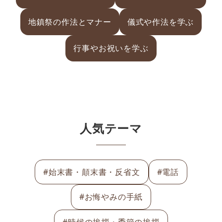
地鎮祭の作法とマナー
儀式や作法を学ぶ
行事やお祝いを学ぶ
人気テーマ
#始末書・顛末書・反省文
#電話
#お悔やみの手紙
#時候の挨拶・季節の挨拶