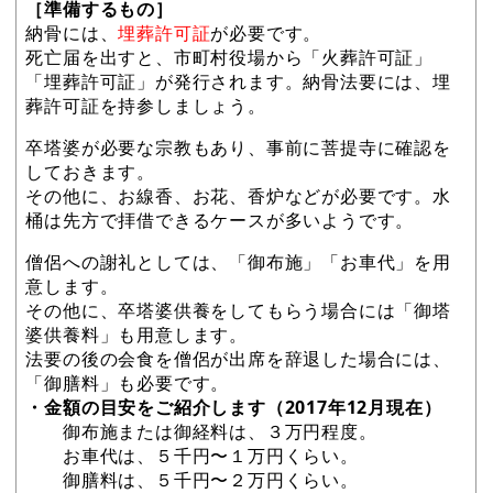
［準備するもの］
納骨には、
埋葬許可証
が必要です。
死亡届を出すと、市町村役場から「火葬許可証」
「埋葬許可証」が発行されます。納骨法要には、埋
葬許可証を持参しましょう。
卒塔婆が必要な宗教もあり、事前に菩提寺に確認を
しておきます。
その他に、お線香、お花、香炉などが必要です。水
桶は先方で拝借できるケースが多いようです。
僧侶への謝礼としては、「御布施」「お車代」を用
意します。
その他に、卒塔婆供養をしてもらう場合には「御塔
婆供養料」も用意します。
法要の後の会食を僧侶が出席を辞退した場合には、
「御膳料」も必要です。
・金額の目安をご紹介します（2017年12月現在）
御布施または御経料は、３万円程度。
お車代は、５千円〜１万円くらい。
御膳料は、５千円〜２万円くらい。