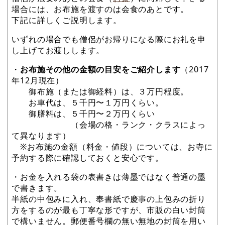
場合には、お布施を渡すのは会食のあとです。
下記に詳しくご説明します。
いずれの場合でも僧侶がお帰りになる際にお礼を申
し上げてお渡しします。
・
お布施その他の金額の目安をご紹介します
（2017
年12月現在）
御布施（または御経料）は、３万円程度。
お車代は、５千円〜１万円くらい。
御膳料は、５千円〜２万円くらい
（会場の格・ランク・クラスによっ
て異なります）
※お布施の金額（料金・値段）については、お寺に
予約する際に確認しておくと安心です。
・お金を入れる袋の表書きは薄墨ではなく普通の墨
で書きます。
半紙の中包みに入れ、奉書紙で慶事の上包みの折り
方をするのが最も丁寧な形ですが、市販の白い封筒
で構いません。郵便番号欄の無い無地の封筒を用い