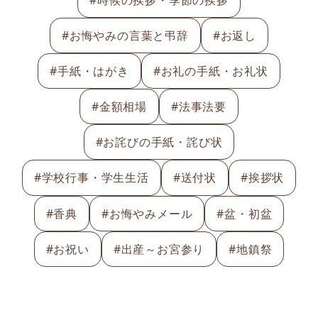
#お悔やみの言葉と弔辞
#お返し
#手紙・はがき
#お礼の手紙・お礼状
#金額相場
#法事法要
#お詫びの手紙・詫び状
#学校行事・学生生活
#送付状
#挨拶状
#香典
#お悔やみメール
#盆・初盆
#お祝い
#出産～お宮参り
#地鎮祭