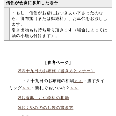
僧侶が会食に参加
した場合
・もし、僧侶がお斎におつきあい下さったのな
ら、御布施（または御経料）、お車代をお渡しし
ます。
引き出物もお持ち帰り頂きます（場合によっては
酒の小壜も付けます）。
［参考ページ］
※四十九日のお布施（書き方とマナー）
・四十九日のお布施の相場
＞＞
・渡すタイ
ミング
＞＞
・新札でもいいの？
＞＞
※お香典．お供物料の相場
※おくやみののし袋の書き方