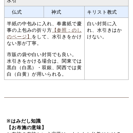
水引
仏式
神式
キリスト教式
半紙の中包みに入れ、奉書紙で慶
白い封筒に入
事の上包みの折り方
【参照：のし
れ、水引きはか
のページ】
をして、水引きをかけ
けない。
ない形が丁寧。
市販の袋や白い封筒でも良い。
水引きをかける場合は、関東では
黒白（白黒）・双銀、関西では黄
白（白黄）が用いられる。
※はみだし知識
【お布施の意味】