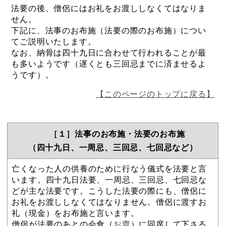
法要の後、僧侶にはお礼をお渡ししなくてはなりま
せん。
下記に、法事のお布施（法要の際のお布施）につい
てご説明いたします。
なお、納骨は四十九日に合わせて行われることが最
も多いようです（遅くとも三回忌までに済ませるよ
うです）。
【このページのトップに戻る】
［１］法事のお布施・法要のお布施
（四十九日、一周忌、三回忌、七回忌など）
亡くなった人の供養のために行なう儀式を法要と言
います。四十九日法要、一周忌、三回忌、七回忌な
どが主な法要です。こうした法要の際にも、僧侶に
お礼をお渡ししなくてはなりません。僧侶に渡すお
礼（現金）をお布施と言います。
僧侶が法要のあとの会食（
お齋
）に同席して下さる