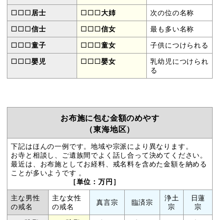
□□□
居士
□□□
大姉
次の位の名称
□□□
信士
□□□
信女
最も多い名称
□□□
童子
□□□
童女
子供につけられる
□□□
嬰児
□□□
嬰女
乳幼児につけられ
る
お布施に包む金額のめやす
（東海地区）
下記はほんの一例です。地域や宗派により異なります。
お寺と相談し、ご遺族間でよく話し合って決めてください。
最近は、お布施としてお経料、戒名料を含めた金額を納める
ことが多いようです 。
［単位：万円］
主な男性
主な女性
浄土
日蓮
真言宗
臨済宗
の戒名
の戒名
宗
宗