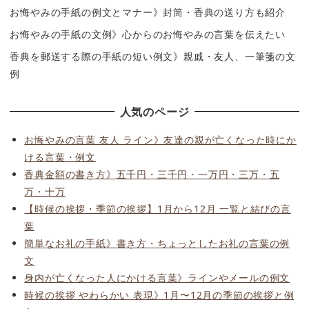
お悔やみの手紙の例文とマナー》封筒・香典の送り方も紹介
お悔やみの手紙の文例》心からのお悔やみの言葉を伝えたい
香典を郵送する際の手紙の短い例文》親戚・友人、一筆箋の文
例
人気のページ
お悔やみの言葉 友人 ライン》友達の親が亡くなった時にか
ける言葉・例文
香典金額の書き方》五千円・三千円・一万円・三万・五
万・十万
【時候の挨拶・季節の挨拶】1月から12月 一覧と結びの言
葉
簡単なお礼の手紙》書き方・ちょっとしたお礼の言葉の例
文
身内が亡くなった人にかける言葉》ラインやメールの例文
時候の挨拶 やわらかい 表現》1月〜12月の季節の挨拶と例