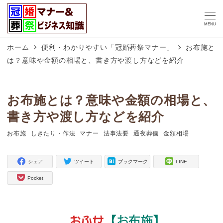
MENU
ホーム
便利・わかりやすい「冠婚葬祭マナー」
お布施と
は？意味や金額の相場と、書き方や渡し方などを紹介
お布施とは？意味や金額の相場と、
書き方や渡し方などを紹介
お布施
しきたり・作法
マナー
法事法要
通夜葬儀
金額相場
タグ
タグ
タグ
タグ
タグ
タグ
シェア
ツイート
ブックマーク
LINE
Pocket