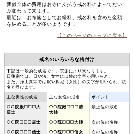
葬儀全体の費用はお寺に支払う戒名料によってだい
ぶ変わって来ます。
最近は、お布施としてお経料、戒名料を含めた金額
を納めることが多いようです 。
【このページのトップに戻る】
戒名のいろいろな格付け
下記は一般的な戒名です。宗派により異なります。
日蓮宗では、日や法、女性には妙の文字が用いられ、
また、浄土真宗では釈や釈尼（女性）の文字が用いられ、法
名と呼びます。
主な男性の戒名
主な女性の戒名
ポイント
○○
院殿
□□□
大
○○
院殿
□□□
清
最上位の戒名
居士
大姉
○○
院
□□□
居士
○○
院
□□□
大姉
次の位の名称
○○
院
□□□
信士
○○
院
□□□
信女
次の位の名称