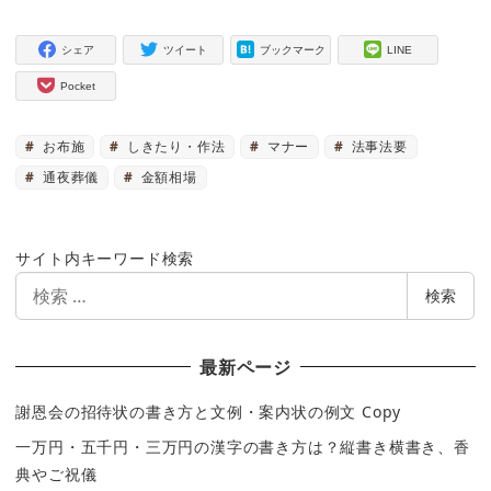
シェア
ツイート
ブックマーク
LINE
Pocket
お布施
しきたり・作法
マナー
法事法要
通夜葬儀
金額相場
サイト内キーワード検索
検
検索
索
最新ページ
謝恩会の招待状の書き方と文例・案内状の例文 Copy
一万円・五千円・三万円の漢字の書き方は？縦書き横書き、香
典やご祝儀