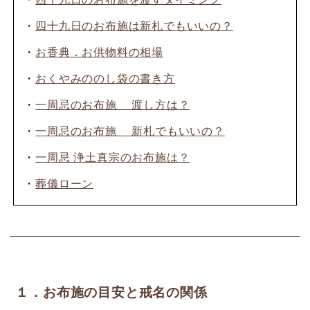
・
四十九日のお布施は新札でもいいの？
・
お香典．お供物料の相場
・
おくやみののし袋の書き方
・
一周忌のお布施 渡し方は？
・
一周忌のお布施 新札でもいいの？
・
一周忌 浄土真宗のお布施は？
・
葬儀ローン
１．お布施の目安と戒名の関係