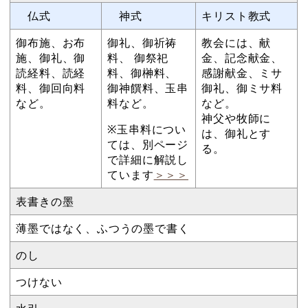
仏式
神式
キリスト教式
御布施、お布
御礼、御祈祷
教会には、献
施、御礼、御
料、 御祭祀
金、記念献金、
読経料、読経
料、御榊料、
感謝献金、ミサ
料、御回向料
御神饌料、玉串
御礼、御ミサ料
など。
料など。
など。
神父や牧師に
※玉串料につい
は、御礼とす
ては、別ページ
る。
で詳細に解説し
ています
＞＞＞
表書きの墨
薄墨ではなく、ふつうの墨で書く
のし
つけない