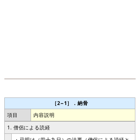
［2−1］．納骨
項目
内容説明
1. 僧侶による読経
・忌明け（四十九日）の法要（僧侶による読経と