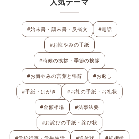
人気テーマ
#始末書・顛末書・反省文
#電話
#お悔やみの手紙
#時候の挨拶・季節の挨拶
#お悔やみの言葉と弔辞
#お返し
#手紙・はがき
#お礼の手紙・お礼状
#金額相場
#法事法要
#お詫びの手紙・詫び状
#学校行事・学生生活
#送付状
#挨拶状