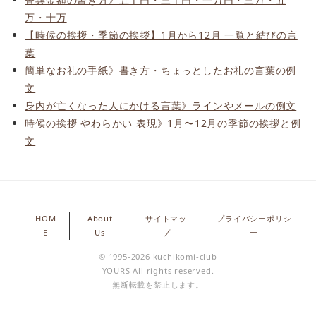
万・十万
【時候の挨拶・季節の挨拶】1月から12月 一覧と結びの言
葉
簡単なお礼の手紙》書き方・ちょっとしたお礼の言葉の例
文
身内が亡くなった人にかける言葉》ラインやメールの例文
時候の挨拶 やわらかい 表現》1月〜12月の季節の挨拶と例
文
HOM
About
サイトマッ
プライバシーポリシ
E
Us
プ
ー
© 1995-2026 kuchikomi-club
YOURS All rights reserved.
無断転載を禁止します。