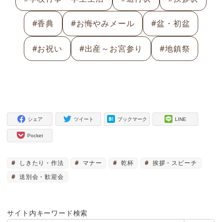
#香典
#お悔やみメール
#盆・初盆
#お祝い
#出産～お宮参り
#地鎮祭
シェア
ツイート
ブックマーク
LINE
Pocket
しきたり・作法
マナー
乾杯
挨拶・スピーチ
送別会・歓迎会
サイト内キーワード検索