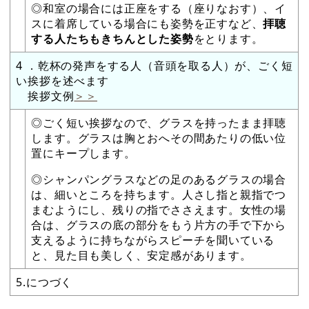
◎和室の場合には正座をする（座りなおす）、イ
スに着席している場合にも姿勢を正すなど、
拝聴
する人たちもきちんとした姿勢
をとります。
4 ．乾杯の発声をする人（音頭を取る人）が、ごく短
い挨拶を述べます
挨拶文例
＞＞
◎ごく短い挨拶なので、グラスを持ったまま拝聴
します。グラスは胸とおへその間あたりの低い位
置にキープします。
◎シャンパングラスなどの足のあるグラスの場合
は、細いところを持ちます。人さし指と親指でつ
まむようにし、残りの指でささえます。女性の場
合は、グラスの底の部分をもう片方の手で下から
支えるように持ちながらスピーチを聞いている
と、見た目も美しく、安定感があります。
5.につづく