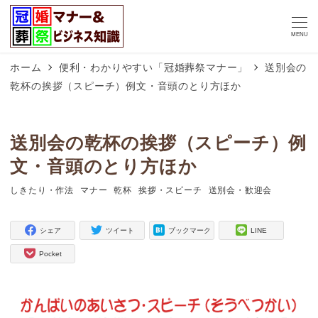
MENU
ホーム
便利・わかりやすい「冠婚葬祭マナー」
送別会の
乾杯の挨拶（スピーチ）例文・音頭のとり方ほか
送別会の乾杯の挨拶（スピーチ）例
文・音頭のとり方ほか
しきたり・作法
マナー
乾杯
挨拶・スピーチ
送別会・歓迎会
タグ
タグ
タグ
タグ
タグ
シェア
ツイート
ブックマーク
LINE
Pocket