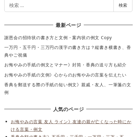
検
検索
索
最新ページ
謝恩会の招待状の書き方と文例・案内状の例文 Copy
一万円・五千円・三万円の漢字の書き方は？縦書き横書き、香
典やご祝儀
お悔やみの手紙の例文とマナー》封筒・香典の送り方も紹介
お悔やみの手紙の文例》心からのお悔やみの言葉を伝えたい
香典を郵送する際の手紙の短い例文》親戚・友人、一筆箋の文
例
人気のページ
お悔やみの言葉 友人 ライン》友達の親が亡くなった時にか
ける言葉・例文
香典金額の書き方》五千円・三千円・一万円・三万・五