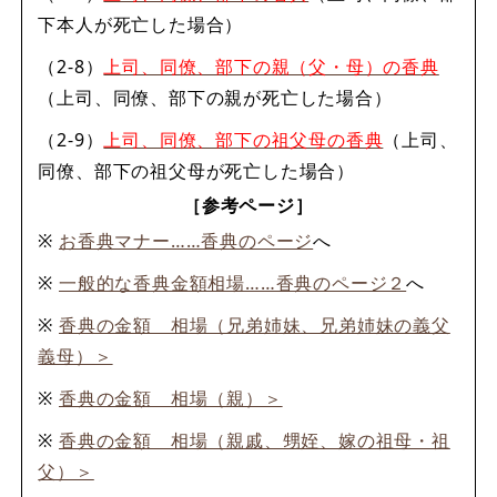
下本人が死亡した場合）
（2-8）
上司、同僚、部下の親（父・母）の香典
（上司、同僚、部下の親が死亡した場合）
（2-9）
上司、同僚、部下の祖父母の香典
（上司、
同僚、部下の祖父母が死亡した場合）
［参考ページ］
※
お香典マナー……香典のページ
へ
※
一般的な香典金額相場……香典のページ２
へ
※
香典の金額 相場（兄弟姉妹、兄弟姉妹の義父
義母）＞
※
香典の金額 相場（親）＞
※
香典の金額 相場（親戚、甥姪、嫁の祖母・祖
父）＞