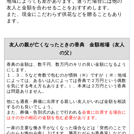
地域によっても差があります。迷った場合には他の
友人と金額を合わせることをおすすめします。
また、現金にこだわらず供花などを贈ることもあり
ます。
友人の親が亡くなったときの香典 金額相場（友人
の父）
香典の金額は、数千円、数万円のキリの良い金額になるよう
にします。
１．３．５など奇数で包むのが慣例（※）ですが（ ※：地域
によっては、あるいは人によっては香典で２万円という偶数
を気にする考え方もあります。）、本来は２万円という香典
は問題ありません。
他にも通夜・葬儀に出席する親しい友人がいれば金額を相談
するのも良いでしょう。
また、葬儀・告別式のあとで行われる
会食に出席する場合に
はその分の相応の金額を包む必要があります。
一家の主要な働き手がなくなった場合などは「突然のことで
心からお悔やみ申し上げます。勝手ながらお香典返しなどの