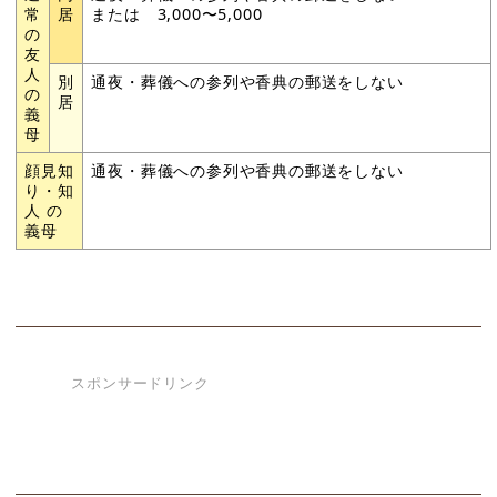
常
居
または 3,000〜5,000
の
友
人
別
通夜・葬儀への参列や香典の郵送をしない
の
居
義
母
顔見知
通夜・葬儀への参列や香典の郵送をしない
り・知
人 の
義母
スポンサードリンク