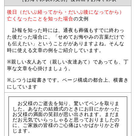
後日（だいぶ経ってから・だいぶ後になってから）
亡くなったことを知った場合
の文例
訃報を知った時には、通夜も葬儀もすでに終わっ
た後だった場合に、「せめてお悔やみの言葉だけで
も伝えたい」ということががありますよね。そんな
時に使える文章の例をご紹介しています。
※親しい友人あて（親しい友達あて）であっても、丁
寧な文章を心掛けましょう。
※ふつうは縦書きです。ページ構成の都合上、横書き
にしています
お父様のご逝去を知り、驚いてペンを取りま
した。あなたの結婚式のときにお目にかかった
お父様の満面の笑顔が思い出されます。まだま
だお元気でいらっしゃると思っておりましたの
に、ご家族の皆様のご心痛はいかばかりかと存
じます。