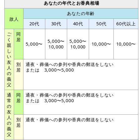
あなたの年代とお香典相場
あなたの年齢
故人
20代
30代
40代
50代
60代以上
ご
同
く
居
5,000〜
5,000〜
5,000〜
10,000〜
10,000〜
親
10,000
10,000
し
い
友
別
通夜・葬儀への参列や香典の郵送をしない
人
居
または 3,000〜5,000
の
義
父
通
同
通夜・葬儀への参列や香典の郵送をしない
常
居
または 3,000〜5,000
の
友
人
別
通夜・葬儀への参列や香典の郵送をしない
の
居
義
父