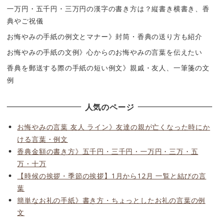
一万円・五千円・三万円の漢字の書き方は？縦書き横書き、香
典やご祝儀
お悔やみの手紙の例文とマナー》封筒・香典の送り方も紹介
お悔やみの手紙の文例》心からのお悔やみの言葉を伝えたい
香典を郵送する際の手紙の短い例文》親戚・友人、一筆箋の文
例
人気のページ
お悔やみの言葉 友人 ライン》友達の親が亡くなった時にか
ける言葉・例文
香典金額の書き方》五千円・三千円・一万円・三万・五
万・十万
【時候の挨拶・季節の挨拶】1月から12月 一覧と結びの言
葉
簡単なお礼の手紙》書き方・ちょっとしたお礼の言葉の例
文