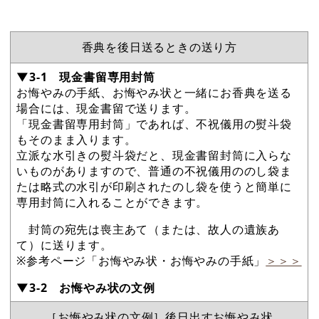
香典を後日送るときの送り方
▼3-1 現金書留専用封筒
お悔やみの手紙、お悔やみ状と一緒にお香典を送る
場合には、現金書留で送ります。
「現金書留専用封筒」であれば、不祝儀用の熨斗袋
もそのまま入ります。
立派な水引きの熨斗袋だと、現金書留封筒に入らな
いものがありますので、普通の不祝儀用ののし袋ま
たは略式の水引が印刷されたのし袋を使うと簡単に
専用封筒に入れることができます。
封筒の宛先は喪主あて（または、故人の遺族あ
て）に送ります。
※参考ページ「お悔やみ状・お悔やみの手紙」
＞＞＞
▼3-2 お悔やみ状の文例
［お悔やみ状の文例］後日出すお悔やみ状