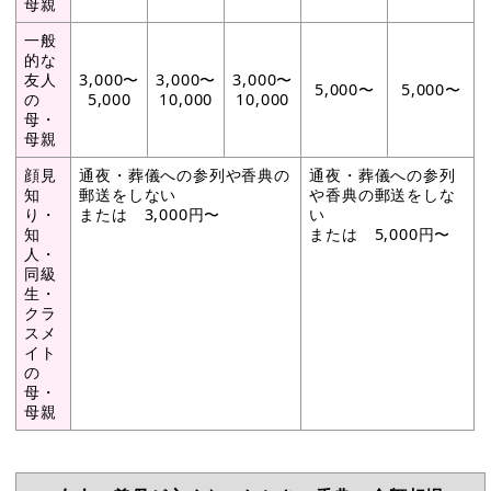
母親
一般
的な
友人
3,000〜
3,000〜
3,000〜
5,000〜
5,000〜
の
5,000
10,000
10,000
母・
母親
顔見
通夜・葬儀への参列や香典の
通夜・葬儀への参列
知
郵送をしない
や香典の郵送をしな
り・
または 3,000円〜
い
知
または 5,000円〜
人・
同級
生・
クラ
スメ
イト
の
母・
母親