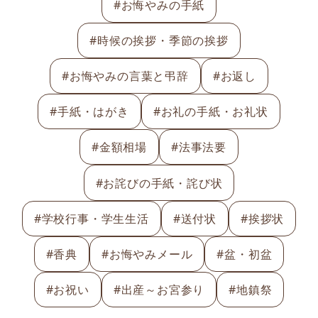
#お悔やみの手紙
#時候の挨拶・季節の挨拶
#お悔やみの言葉と弔辞
#お返し
#手紙・はがき
#お礼の手紙・お礼状
#金額相場
#法事法要
#お詫びの手紙・詫び状
#学校行事・学生生活
#送付状
#挨拶状
#香典
#お悔やみメール
#盆・初盆
#お祝い
#出産～お宮参り
#地鎮祭