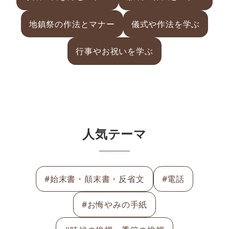
地鎮祭の作法とマナー
儀式や作法を学ぶ
行事やお祝いを学ぶ
人気テーマ
#始末書・顛末書・反省文
#電話
#お悔やみの手紙