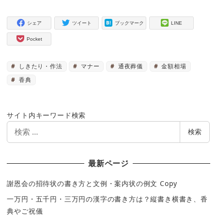
シェア
ツイート
ブックマーク
LINE
Pocket
しきたり・作法
マナー
通夜葬儀
金額相場
香典
サイト内キーワード検索
検
検索
索
最新ページ
謝恩会の招待状の書き方と文例・案内状の例文 Copy
一万円・五千円・三万円の漢字の書き方は？縦書き横書き、香
典やご祝儀