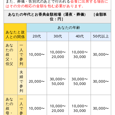
また、葬儀・告別式のあとで行われる
会食に出席する場合に
はその分の相応の金額を包む必要があります。
あなたの年代とお香典金額相場（通夜・葬儀） ［金額単
位：円］
あなたの年齢
あなたと故
20代
30代
40代
50代以上
人との関係
あな
一
たの
人
10,000〜
10,000〜
叔
で
10,000〜
30,000〜
20,000
30,000
父・
参
伯父
列
夫
婦
30,000〜
30,000〜
で
20,000〜
30,000〜
50,000
50,000
参
列
あな
一
たの
人
10,000〜
10,000〜
叔
で
10,000〜
30,000〜
20,000
30,000
母・
参