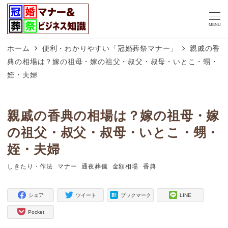
MENU
ホーム
便利・わかりやすい「冠婚葬祭マナー」
親戚の香
典の相場は？嫁の祖母・嫁の祖父・叔父・叔母・いとこ・甥・
姪・夫婦
親戚の香典の相場は？嫁の祖母・嫁
の祖父・叔父・叔母・いとこ・甥・
姪・夫婦
しきたり・作法
マナー
通夜葬儀
金額相場
香典
タグ
タグ
タグ
タグ
タグ
シェア
ツイート
ブックマーク
LINE
Pocket