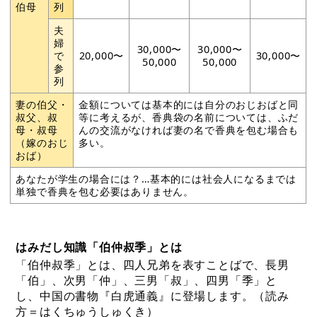
伯母
列
夫
婦
30,000〜
30,000〜
で
20,000〜
30,000〜
50,000
50,000
参
列
妻の伯父・
金額については基本的には自分のおじおばと同
叔父、叔
等に考えるが、香典袋の名前については、ふだ
母・叔母
んの交流がなければ妻の名で香典を包む場合も
（嫁のおじ
多い。
おば）
あなたが学生の場合には？…基本的には社会人になるまでは
単独で香典を包む必要はありません。
はみだし知識「伯仲叔季」とは
「伯仲叔季」とは、四人兄弟を表すことばで、長男
「伯」、次男「仲」、三男「叔」、四男「季」と
し、中国の書物『白虎通義』に登場します。（読み
方＝はくちゅうしゅくき）