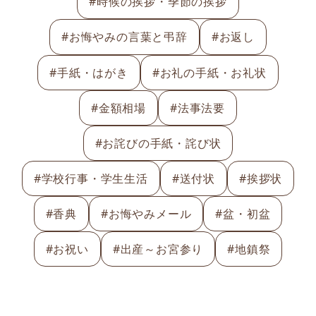
#時候の挨拶・季節の挨拶
#お悔やみの言葉と弔辞
#お返し
#手紙・はがき
#お礼の手紙・お礼状
#金額相場
#法事法要
#お詫びの手紙・詫び状
#学校行事・学生生活
#送付状
#挨拶状
#香典
#お悔やみメール
#盆・初盆
#お祝い
#出産～お宮参り
#地鎮祭