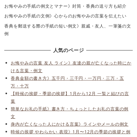
お悔やみの手紙の例文とマナー》封筒・香典の送り方も紹介
お悔やみの手紙の文例》心からのお悔やみの言葉を伝えたい
香典を郵送する際の手紙の短い例文》親戚・友人、一筆箋の文
例
人気のページ
お悔やみの言葉 友人 ライン》友達の親が亡くなった時にか
ける言葉・例文
香典金額の書き方》五千円・三千円・一万円・三万・五
万・十万
【時候の挨拶・季節の挨拶】1月から12月 一覧と結びの言
葉
簡単なお礼の手紙》書き方・ちょっとしたお礼の言葉の例
文
身内が亡くなった人にかける言葉》ラインやメールの例文
時候の挨拶 やわらかい 表現》1月〜12月の季節の挨拶と例