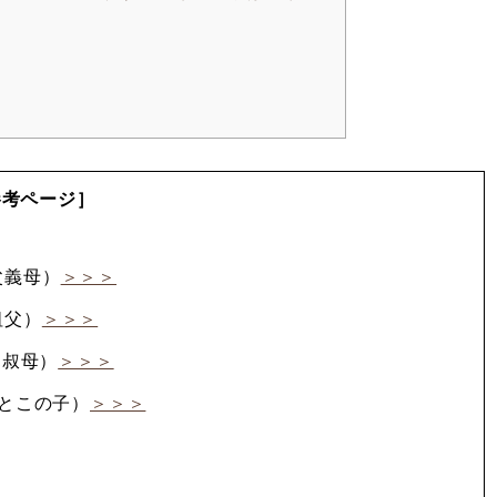
参考ページ］
父義母）
＞＞＞
祖父）
＞＞＞
,叔母）
＞＞＞
いとこの子）
＞＞＞