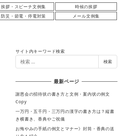
挨拶・スピーチ文例集
時候の挨拶
防災・節電・停電対策
メール文例集
サイト内キーワード検索
検
検索
索
最新ページ
謝恩会の招待状の書き方と文例・案内状の例文
Copy
一万円・五千円・三万円の漢字の書き方は？縦書
き横書き、香典やご祝儀
お悔やみの手紙の例文とマナー》封筒・香典の送