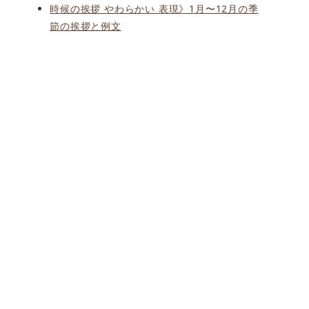
時候の挨拶 やわらかい 表現》1月〜12月の季
節の挨拶と例文