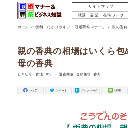
サイトマップ
就活・副業・在宅ワーク
ホーム
便利・わかりやすい「冠婚葬祭マナー」
親の香典
親の香典の相場はいくら包
母の香典
しきたり・作法
マナー
通夜葬儀
金額相場
香典
タグ
タグ
タグ
タグ
タグ
シェア
ツイート
ブックマーク
LINE