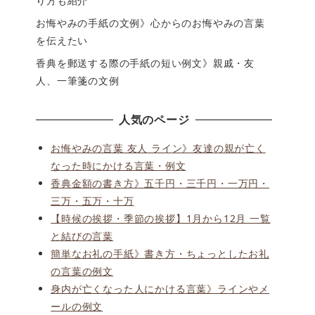
り方も紹介
お悔やみの手紙の文例》心からのお悔やみの言葉
を伝えたい
香典を郵送する際の手紙の短い例文》親戚・友
人、一筆箋の文例
人気のページ
お悔やみの言葉 友人 ライン》友達の親が亡く
なった時にかける言葉・例文
香典金額の書き方》五千円・三千円・一万円・
三万・五万・十万
【時候の挨拶・季節の挨拶】1月から12月 一覧
と結びの言葉
簡単なお礼の手紙》書き方・ちょっとしたお礼
の言葉の例文
身内が亡くなった人にかける言葉》ラインやメ
ールの例文