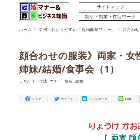
サイトマップ
就活・副業・在宅ワーク
ホーム
便利・わかりやすい「冠婚葬祭マナー」
顔合わせ
顔合わせの服装》両家・女性
姉妹/結婚/食事会（1）
しきたり・作法
マナー
服装
結婚
タグ
タグ
タグ
タグ
シェア
ツイート
ブックマーク
LINE