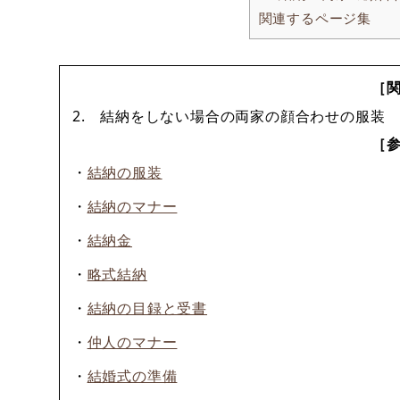
関連するページ集
［
2. 結納をしない場合の両家の顔合わせの服
［
・
結納の服装
・
結納のマナー
・
結納金
・
略式結納
・
結納の目録と受書
・
仲人のマナー
・
結婚式の準備