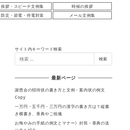
挨拶・スピーチ文例集
時候の挨拶
防災・節電・停電対策
メール文例集
サイト内キーワード検索
検
検索
索
最新ページ
謝恩会の招待状の書き方と文例・案内状の例文
Copy
一万円・五千円・三万円の漢字の書き方は？縦書
き横書き、香典やご祝儀
お悔やみの手紙の例文とマナー》封筒・香典の送