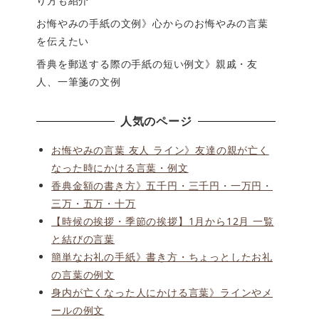
り方も紹介
お悔やみの手紙の文例》心からのお悔やみの言葉
を伝えたい
香典を郵送する際の手紙の短い例文》親戚・友
人、一筆箋の文例
人気のページ
お悔やみの言葉 友人 ライン》友達の親が亡く
なった時にかける言葉・例文
香典金額の書き方》五千円・三千円・一万円・
三万・五万・十万
【時候の挨拶・季節の挨拶】1月から12月 一覧
と結びの言葉
簡単なお礼の手紙》書き方・ちょっとしたお礼
の言葉の例文
身内が亡くなった人にかける言葉》ラインやメ
ールの例文