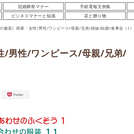
冠婚葬祭マナー
手紙電報文例集
ビジネスマナーと知識
花と贈り物
の服装》両家・女性/男性/ワンピース/母親/兄弟/姉妹/結婚/食事会（1）
/男性/ワンピース/母親/兄弟/
Pocket