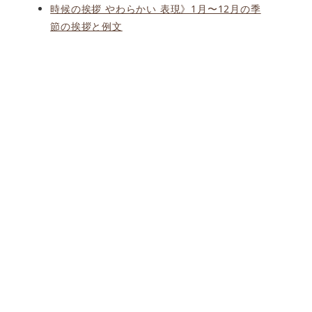
時候の挨拶 やわらかい 表現》1月〜12月の季
節の挨拶と例文