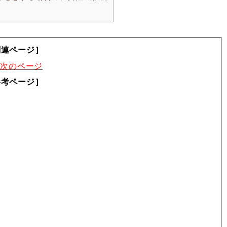
関連ページ］
装
次のページ
参考ページ］