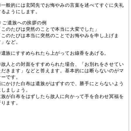
◎一般的には玄関先でお悔やみの言葉を述べてすぐに失礼
するようにします。
◎ ご遺族への挨拶の例
「このたびは突然のことで本当に大変でした」
「このたびは本当に突然のことでお悔やみを申し上げま
す」など。
◎遺族にすすめられたら上がってお線香をあげる。
◎故人との対面をすすめられた場合、「お別れをさせてい
ただきます」などと答えます。基本的には断らないのがマ
ナーです。
顔にかけた白布は遺族がはずすので、勝手にとらないよう
にしましょう。
遺族が白布をはずしたら故人に向かって手を合わせ冥福を
祈ります。