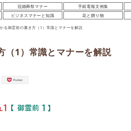
冠婚葬祭マナー
手紙電報文例集
ビジネスマナーと知識
花と贈り物
かる御霊前の書き方（1）常識とマナーを解説
方（1）常識とマナーを解説
Pocket