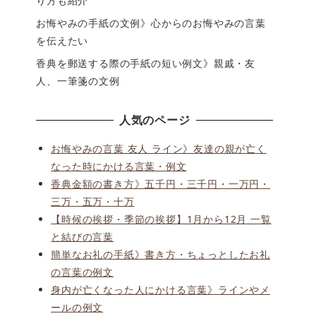
り方も紹介
お悔やみの手紙の文例》心からのお悔やみの言葉
を伝えたい
香典を郵送する際の手紙の短い例文》親戚・友
人、一筆箋の文例
人気のページ
お悔やみの言葉 友人 ライン》友達の親が亡く
なった時にかける言葉・例文
香典金額の書き方》五千円・三千円・一万円・
三万・五万・十万
【時候の挨拶・季節の挨拶】1月から12月 一覧
と結びの言葉
簡単なお礼の手紙》書き方・ちょっとしたお礼
の言葉の例文
身内が亡くなった人にかける言葉》ラインやメ
ールの例文