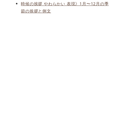
時候の挨拶 やわらかい 表現》1月〜12月の季
節の挨拶と例文