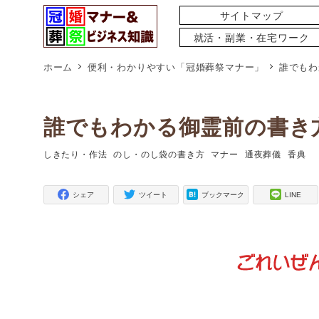
サイトマップ
就活・副業・在宅ワーク
ホーム
便利・わかりやすい「冠婚葬祭マナー」
誰でもわ
誰でもわかる御霊前の書き
しきたり・作法
のし・のし袋の書き方
マナー
通夜葬儀
香典
タグ
タグ
タグ
タグ
タグ
シェア
ツイート
ブックマーク
LINE