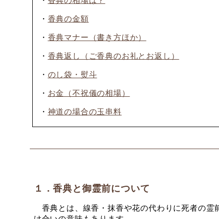
・
香典の相場は？
・
香典の金額
・
香典マナー（書き方ほか）
・
香典返し（ご香典のお礼とお返し）
・
のし袋・熨斗
・
お金（不祝儀の相場）
・
神道の場合の玉串料
１．香典と御霊前について
香典とは、線香・抹香や花の代わりに死者の霊前
け合いの意味もあります。