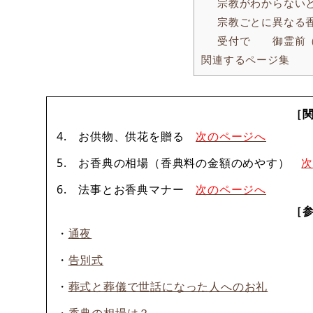
宗教がわからない
宗教ごとに異なる
受付で 御霊前（
関連するページ集
［
4. お供物、供花を贈る
次のページへ
5. お香典の相場（香典料の金額のめやす）
6. 法事とお香典マナー
次のページへ
［
・
通夜
・
告別式
・
葬式と葬儀で世話になった人へのお礼