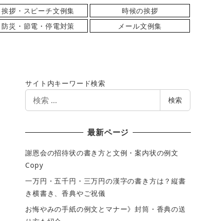
挨拶・スピーチ文例集
時候の挨拶
防災・節電・停電対策
メール文例集
サイト内キーワード検索
検
検索
索
最新ページ
謝恩会の招待状の書き方と文例・案内状の例文
Copy
一万円・五千円・三万円の漢字の書き方は？縦書
き横書き、香典やご祝儀
お悔やみの手紙の例文とマナー》封筒・香典の送