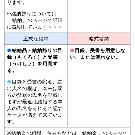
ります。
※結納飾りについては
「結納」のページで詳細
に説明しています
＞＞＞
正式な結納
略式結納
●
結納品・結納飾りの目
●
目録、受書を用意しな
録（もくろく）と受書
い、または使わない。
（うけしょ）を用意す
る。
●
目録と受書の宛名、差
出人名の欄は、本来は双
方の父親の氏名を記載し
ますが最近は結婚する本
人の氏名をそれぞれ記す
ケースが増えて来ていま
す。
※結納金の相場、包み方などは「結納金」のページで