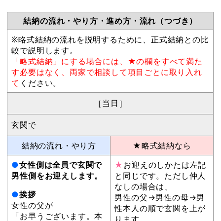
結納の流れ・やり方・進め方・流れ（つづき）
※略式結納の流れを説明するために、正式結納との比
較で説明します。
「略式結納」にする場合には、★の欄をすべて満た
す必要はなく、両家で相談して項目ごとに取り入れ
て
ください。
［当日］
玄関で
結納の流れ・やり方
★略式結納なら
●
女性側は全員で玄関で
★
お迎えのしかたは左記
男性側をお迎えします。
と同じです。ただし仲人
なしの場合は、
●
挨拶
男性の父→男性の母→男
女性の父が
性本人の順で玄関を上が
「お早うございます。本
ります。