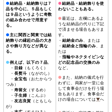
●
結納品・結納飾りは７
●
結納品・結納飾りを使
品を中心に、５品もしく
わないこともある。
は９品というように奇数
●
最近は、左欄にあるよ
の組み合わせで用意す
うな結納品の代りに下記
る。
で済ませる場合もありま
●
主に関西と関東では結
す。
納飾りの縁起の品の大き
・
結納金のみ
、または
さや飾り方などが異な
・
結納金と指輪のみ
、ま
る。
たは
・
指輪やネクタイピンな
●
例えば、以下の７品
。
どの記念品の交換のみ
・
目録
（もくろく）
など。
・
長熨斗
（ながのし）
●
また、結納の儀式を行
・
金宝包
（おたからつ
わずに、両家が一堂に会
つみ）
して食事会だけを行う場
・
寿留女
（するめ）
合もあります。食事会だ
・
子生婦
（こんぶ）
けの場合については
▼
へ
・
友志良賀
（ともしら
が）
・
末広
（すえひろ）