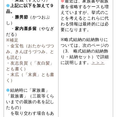
●
最近は、家族書や親族
●
上記に以下を加えて９
書を省略するケースも増
品。
えていますが、挙式のこ
・
勝男節
（かつおぶ
とを考えるとこれらに代
し）
わる情報は最終的には必
・
家内喜多留
（やなぎ
要になります。
だる）
※略式結納の結納飾りに
※補足
ついては、次のページの
・金宝包（おたからづつ
（3. 略式結納の結納飾
み、きんぽうづつみ、と
り・結納セット）で詳細
も読む）
に説明します。
＞＞＞
・友志良賀（「友白髪」
とも書く）
・末広（「末廣」とも書
く）
●
結納時に「家族書」
「親族書」（三親等くら
いまでの親族の名を記し
たもの）
を取り交わす場合もあ