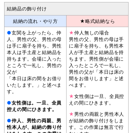
結納品の飾り付け
結納の流れ・やり方
★略式結納なら
●
玄関を上がったら、仲
★
仲人無しの場合
人、男性の父、男性の母
男性の父、男性の母は手
は手に扇子を持ち、男性
に扇子を持ち、も男性本
本人は手土産と結納品を
人が手土産と結納品を持
持ちます。会場に入った
ちます。男性側が会場に
ところで一礼し、男性の
入ったところで一礼し、
父が
男性の父が「本日は床の
「本日は床の間をお借り
間をお借りします」と述
いたします。」と述べま
べます。
す。
★
女性側は一旦、全員控
●
女性側は。一旦、全員
えの間にひきます。
控えの間にひきます。
★
男性の両親と男性本人
●
仲人、男性の両親、男
が結納の飾り付けをしま
性本人が、結納の飾り付
す。この作業は無言で行