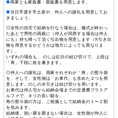
●
両家とも家族書・親族書を用意します。
●
当日手渡す手土産や、仲人への謝礼を用意してお
きましょう。
◎女性の自宅で結納を行なう場合は、儀式が終わっ
たあとで男性の両親に（仲人が同席する場合は仲人
にも）持ち帰って頂く引出物を用意します（※引き出
物を用意するかどうかは地方によっても異なりま
す）。
いずれの場合も、 のしは紅白の結び切りで、上段は
「寿」下段に姓を書きます。
◎仲人への謝礼は、両家それぞれが「寿」の熨斗袋
を、そして、女性側は「お車代」も含めた２つを用
意します。のしの水引きは結び切りを用います。
お車代は仲人宅から結納会場までの交通費プラスア
ルファで、キリの良い額を。
寿の熨斗袋の方は、ご祝儀として結納金の１〜２割
を包みます。
結納後、祝い膳を囲まない場合は、女性側が仲人に