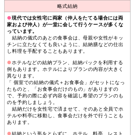
略式結納
●
現代では女性宅に両家（仲人をたてる場合には両
家および仲人）が一堂に会して行うケースが多くな
っています。
結納の儀式のあとの食事会は、母親や女性がキッ
チンに立たなくても良いように、結納膳などの仕出
し料理を手配することもあります。
●
ホテルなどの結納プラン、結納パックを利用する
例もあります。ホテルによりプランの内容が大きく
異なります。
「 個室での結納の儀式＋お食事会」がセットになっ
たものと、「お食事会だけのもの」がありますの
で、予約の際に必ず内容を確認し希望のプランのも
のを予約しましょう。
結納だけを女性宅で済ませて、そのあと全員でホ
テルや料亭に移動し、食事会だけを外で行うことも
あります。
●
結納という形をとらずに、ホテル、料亭、レスト