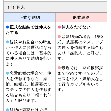
（1）仲人
正式な結納
略式結納
●
正式な結納では仲人を
●
仲人をたてない
たてる
●
恋愛結婚の場合、結婚
●
縁談やお見合いの時点
式、披露宴の２ステップ
から仲人にお世話になっ
の仲人を依頼する場合も
ている場合には、基本的
あり「媒酌人」と呼びま
に仲人ありで結納を行い
す。
ます。
●
最近では、挙式披露宴
●
恋愛結婚の場合で、仲
まで含めてすべてのプロ
人を依頼するなら、結
セスを仲人・媒酌人なし
納、結婚式、披露宴の３
で行うカップルもいま
ステップの仲人を依頼す
す。
る場合もあり「頼まれ仲
人」と呼びます。
●
結納は両家だけで行