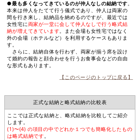
●
最も多くなってきているのが仲人なしの結納です
。
本来は仲人をたてて行う儀式であり、仲人は両家の
間を行き来し、結納品を納めるのですが、最近では
女性宅に
両家が一堂に会して仲人なしで行う略式結
納が増えてきています
。また会場も女性宅ではなく
外の会場（ホテルなど）を利用するケースもありま
す。
さらに、結納自体を行わず、両家が揃う席を設け
て婚約の報告と顔合わせを行うお食事会などの自由
な形式もあります。
【このページのトップに戻る】
正式な結納と略式結納の比較表
ここでは正式な結納と、略式結納を比較してご紹介
します。
(1)〜(4) の項目の中でどれか１つでも簡略化したもの
は略式結納です
。