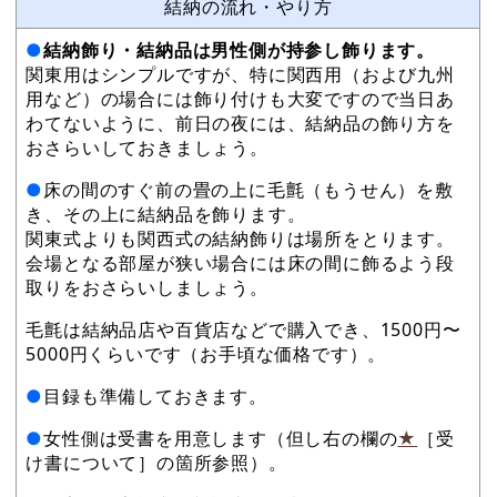
結納の流れ・やり方
●
結納飾り・結納品は男性側が持参し飾ります。
関東用はシンプルですが、特に関西用（および九州
用など）の場合には飾り付けも大変ですので当日あ
わてないように、前日の夜には、結納品の飾り方を
おさらいしておきましょう。
●
床の間のすぐ前の畳の上に毛氈（もうせん）を敷
き、その上に結納品を飾ります。
関東式よりも関西式の結納飾りは場所をとります。
会場となる部屋が狭い場合には床の間に飾るよう段
取りをおさらいしましょう。
毛氈は結納品店や百貨店などで購入でき、1500円〜
5000円くらいです（お手頃な価格です）。
●
目録も準備しておきます。
●
女性側は受書を用意します（但し右の欄の
★
［受
け書について］の箇所参照）。