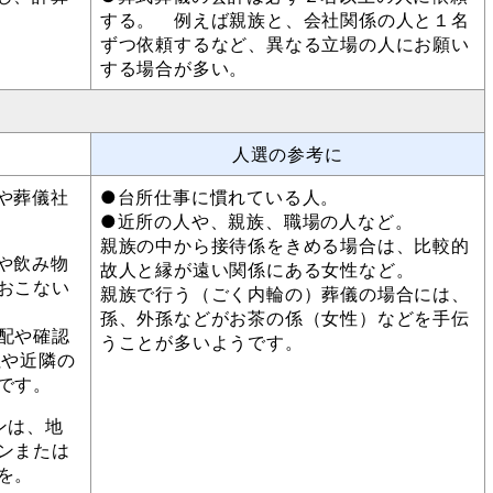
する。 例えば親族と、会社関係の人と１名
ずつ依頼するなど、異なる立場の人にお願い
する場合が多い。
人選の参考に
や葬儀社
●台所仕事に慣れている人。
●近所の人や、親族、職場の人など。
親族の中から接待係をきめる場合は、比較的
や飲み物
故人と縁が遠い関係にある女性など。
おこない
親族で行う（ごく内輪の）葬儀の場合には、
孫、外孫などがお茶の係（女性）などを手伝
配や確認
うことが多いようです。
社や近隣の
です。
ンは、地
ンまたは
を。