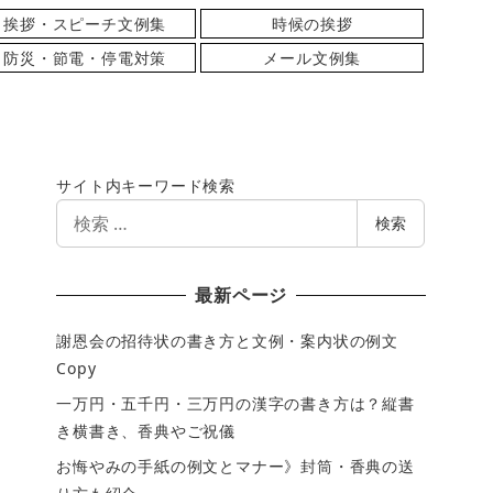
挨拶・スピーチ文例集
時候の挨拶
防災・節電・停電対策
メール文例集
サイト内キーワード検索
検
検索
索
最新ページ
謝恩会の招待状の書き方と文例・案内状の例文
Copy
一万円・五千円・三万円の漢字の書き方は？縦書
き横書き、香典やご祝儀
お悔やみの手紙の例文とマナー》封筒・香典の送