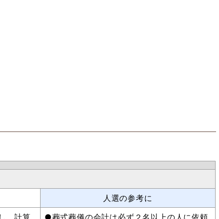
人選の参考に
し、計算
●葬式葬儀の会計は必ず２名以上の人に依頼