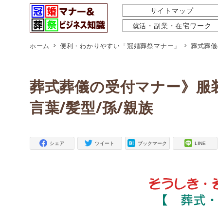
サイトマップ
就活・副業・在宅ワーク
ホーム
便利・わかりやすい「冠婚葬祭マナー」
葬式葬儀
葬式葬儀の受付マナー》服
言葉/髪型/孫/親族
シェア
ツイート
ブックマーク
LINE