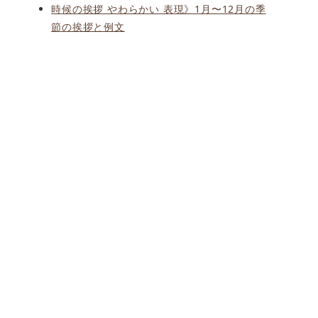
時候の挨拶 やわらかい 表現》1月〜12月の季
節の挨拶と例文