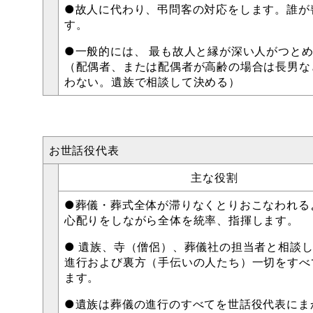
●故人に代わり、弔問客の対応をします。誰が
す。
●一般的には、 最も故人と縁が深い人がつと
（配偶者、または配偶者が高齢の場合は長男な
わない。遺族で相談して決める）
お世話役代表
主な役割
●葬儀・葬式全体が滞りなくとりおこなわれる
心配りをしながら全体を統率、指揮します。
● 遺族、寺（僧侶）、葬儀社の担当者と相談
進行および裏方（手伝いの人たち）一切をすべ
ます。
●遺族は葬儀の進行のすべてを世話役代表にま