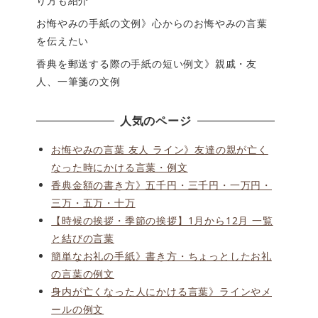
り方も紹介
お悔やみの手紙の文例》心からのお悔やみの言葉
を伝えたい
香典を郵送する際の手紙の短い例文》親戚・友
人、一筆箋の文例
人気のページ
お悔やみの言葉 友人 ライン》友達の親が亡く
なった時にかける言葉・例文
香典金額の書き方》五千円・三千円・一万円・
三万・五万・十万
【時候の挨拶・季節の挨拶】1月から12月 一覧
と結びの言葉
簡単なお礼の手紙》書き方・ちょっとしたお礼
の言葉の例文
身内が亡くなった人にかける言葉》ラインやメ
ールの例文