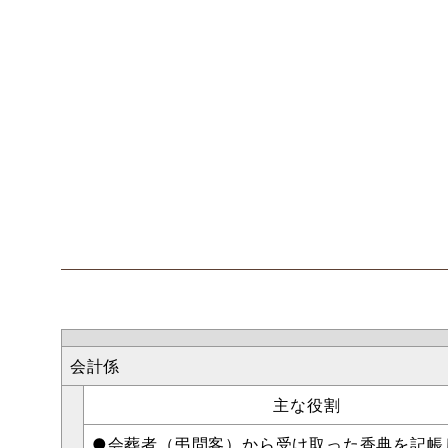
会計係
主な役割
●会葬者（弔問客）から受け取った香典を記帳