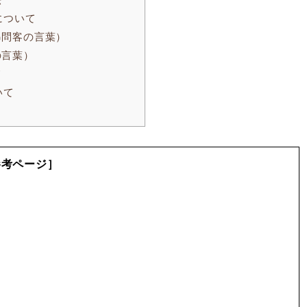
について
弔問客の言葉）
の言葉）
て
いて
参考ページ］