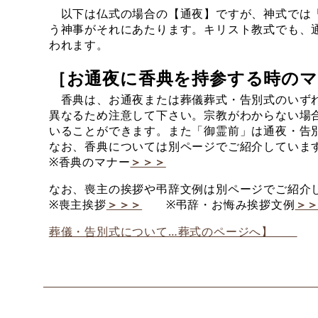
以下は仏式の場合の【通夜】ですが、神式では「
う神事がそれにあたります。キリスト教式でも、
われます。
［お通夜に香典を持参する時のマ
香典は、お通夜または葬儀葬式・告別式のいずれ
異なるため注意して下さい。宗教がわからない場
いることができます。また「御霊前」は通夜・告
なお、香典については別ページでご紹介していま
※香典のマナー
＞＞＞
なお、喪主の挨拶や弔辞文例は別ページでご紹介
※喪主挨拶
＞＞＞
※弔辞・お悔み挨拶文例
＞
葬儀・告別式について…葬式のページへ】