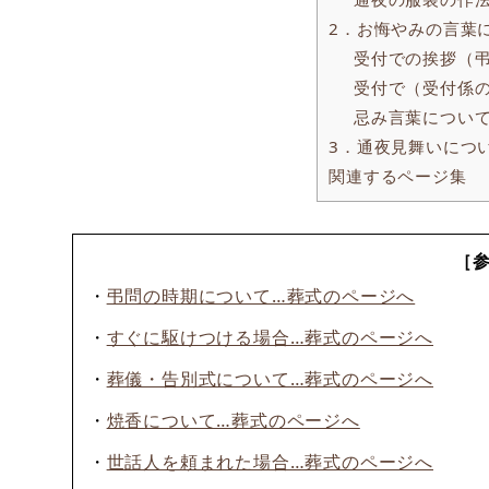
2．お悔やみの言葉
受付での挨拶（
受付で（受付係
忌み言葉につい
3．通夜見舞いにつ
関連するページ集
［
・
弔問の時期について…葬式のページへ
・
すぐに駆けつける場合…葬式のページへ
・
葬儀・告別式について…葬式のページへ
・
焼香について…葬式のページへ
・
世話人を頼まれた場合…葬式のページへ