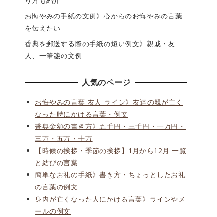
り方も紹介
お悔やみの手紙の文例》心からのお悔やみの言葉
を伝えたい
香典を郵送する際の手紙の短い例文》親戚・友
人、一筆箋の文例
人気のページ
お悔やみの言葉 友人 ライン》友達の親が亡く
なった時にかける言葉・例文
香典金額の書き方》五千円・三千円・一万円・
三万・五万・十万
【時候の挨拶・季節の挨拶】1月から12月 一覧
と結びの言葉
簡単なお礼の手紙》書き方・ちょっとしたお礼
の言葉の例文
身内が亡くなった人にかける言葉》ラインやメ
ールの例文