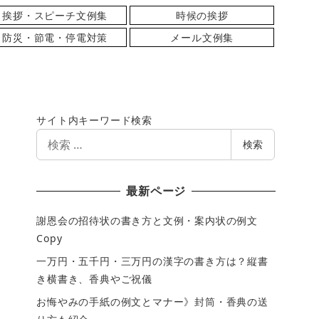
挨拶・スピーチ文例集
時候の挨拶
防災・節電・停電対策
メール文例集
サイト内キーワード検索
検
検索
索
最新ページ
謝恩会の招待状の書き方と文例・案内状の例文
Copy
一万円・五千円・三万円の漢字の書き方は？縦書
き横書き、香典やご祝儀
お悔やみの手紙の例文とマナー》封筒・香典の送