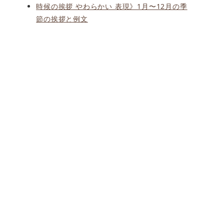
時候の挨拶 やわらかい 表現》1月〜12月の季
節の挨拶と例文