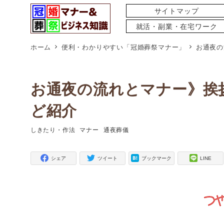
サイトマップ
就活・副業・在宅ワーク
ホーム
便利・わかりやすい「冠婚葬祭マナー」
お通夜の
お通夜の流れとマナー》挨
ど紹介
しきたり・作法
マナー
通夜葬儀
タグ
タグ
タグ
シェア
ツイート
ブックマーク
LINE