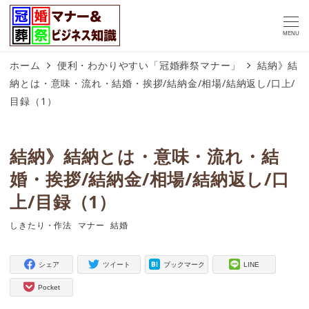
MENU
ホーム
便利・わかりやすい「冠婚葬祭マナー」
結納》結
納とは・意味・流れ・結婚・挨拶/結納金/相場/結納返し/口上/
目録（1）
結納》結納とは・意味・流れ・結
婚・挨拶/結納金/相場/結納返し/口
上/目録（1）
しきたり・作法
マナー
結婚
タグ
タグ
タグ
シェア
ツイート
ブックマーク
LINE
Pocket