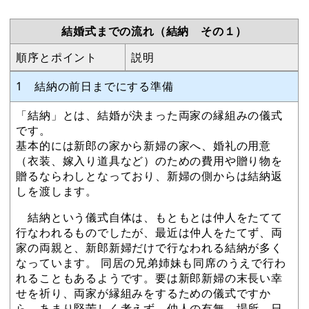
結婚式までの流れ（結納 その１）
順序とポイント
説明
1 結納の前日までにする準備
「結納」とは、結婚が決まった両家の縁組みの儀式
です。
基本的には新郎の家から新婦の家へ、婚礼の用意
（衣装、嫁入り道具など）のための費用や贈り物を
贈るならわしとなっており、新婦の側からは結納返
しを渡します。
結納という儀式自体は、もともとは仲人をたてて
行なわれるものでしたが、最近は仲人をたてず、両
家の両親と、新郎新婦だけで行なわれる結納が多く
なっています。 同居の兄弟姉妹も同席のうえで行わ
れることもあるようです。要は新郎新婦の末長い幸
せを祈り、両家が縁組みをするための儀式ですか
ら、あまり堅苦しく考えず、仲人の有無、場所、日