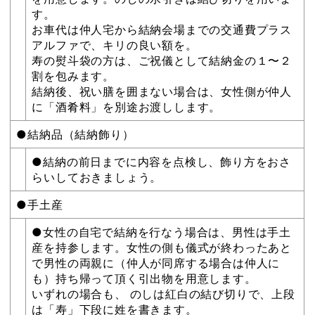
す。
お車代は仲人宅から結納会場までの交通費プラス
アルファで、キリの良い額を。
寿の熨斗袋の方は、ご祝儀として結納金の１〜２
割を包みます。
結納後、祝い膳を囲まない場合は、女性側が仲人
に「酒肴料」を別途お渡しします。
●結納品（結納飾り）
●結納の前日までに内容を点検し、飾り方をおさ
らいしておきましょう。
●手土産
●女性の自宅で結納を行なう場合は、男性は手土
産を持参します。女性の側も儀式が終わったあと
で男性の両親に（仲人が同席する場合は仲人に
も）持ち帰って頂く引出物を用意します。
いずれの場合も、 のしは紅白の結び切りで、上段
は「寿」下段に姓を書きます。