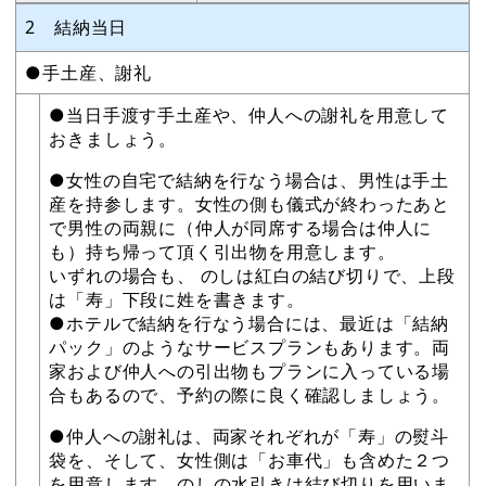
2 結納当日
●手土産、謝礼
●当日手渡す手土産や、仲人への謝礼を用意して
おきましょう。
●女性の自宅で結納を行なう場合は、男性は手土
産を持参します。女性の側も儀式が終わったあと
で男性の両親に（仲人が同席する場合は仲人に
も）持ち帰って頂く引出物を用意します。
いずれの場合も、 のしは紅白の結び切りで、上段
は「寿」下段に姓を書きます。
●ホテルで結納を行なう場合には、最近は「結納
パック」のようなサービスプランもあります。両
家および仲人への引出物もプランに入っている場
合もあるので、予約の際に良く確認しましょう。
●仲人への謝礼は、両家それぞれが「寿」の熨斗
袋を、そして、女性側は「お車代」も含めた２つ
を用意します。のしの水引きは結び切りを用いま