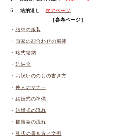
6. 結納返し
次のページ
［参考ページ］
・
結納の服装
・
両家の顔合わせの服装
・
略式結納
・
結納金
・
お祝いののしの書き方
・
仲人のマナー
・
結婚式の準備
・
結婚式の流れ
・
披露宴の流れ
・
礼状の書き方と文例