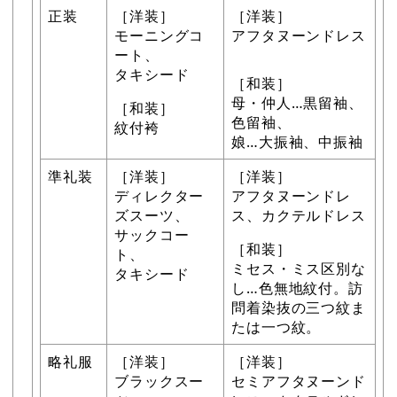
正装
［洋装］
［洋装］
モーニングコ
アフタヌーンドレス
ート、
タキシード
［和装］
母・仲人…黒留袖、
［和装］
色留袖、
紋付袴
娘…大振袖、中振袖
準礼装
［洋装］
［洋装］
ディレクター
アフタヌーンドレ
ズスーツ、
ス、カクテルドレス
サックコー
［和装］
ト、
ミセス・ミス区別な
タキシード
し…色無地紋付。訪
問着染抜の三つ紋ま
たは一つ紋。
略礼服
［洋装］
［洋装］
ブラックスー
セミアフタヌーンド