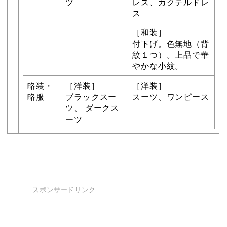
ツ
レス、カクテルドレ
ス
［和装］
付下げ。色無地（背
紋１つ）。上品で華
やかな小紋。
略装・
［洋装］
［洋装］
略服
ブラックスー
スーツ、ワンピース
ツ、 ダークス
ーツ
スポンサードリンク