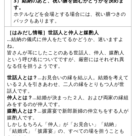
3）結納のあと、祝い膳を囲むかどうかを決めま
す。
ホテルなどを会場とする場合には、祝い膳つきの
パックもあります。
［はみだし情報］世話人と仲人と媒酌人
…結納の儀式に仲人をたてるかどうか、迷いますよ
ね。
皆さんが耳にしたことのある世話人、仲人、媒酌人
という呼び名についてですが、厳密にはそれぞれ異
なる任を担うようです。
世話人とは？
…お見合いの縁を結ぶ人。結婚を考えて
いる２人を引きあわせ、二人の縁をとりもつ人が世
話人です。
仲人とは？
…結婚が決まった２人、および両家の縁組
みをするのが仲人です。
媒酌人とは？
…披露宴で新郎新婦の仲立ちをする人が
媒酌人です。
しかしもちろん「仲人」が「お見合い」「結納」
「結婚式」「披露宴」の、すべての場を担うことも