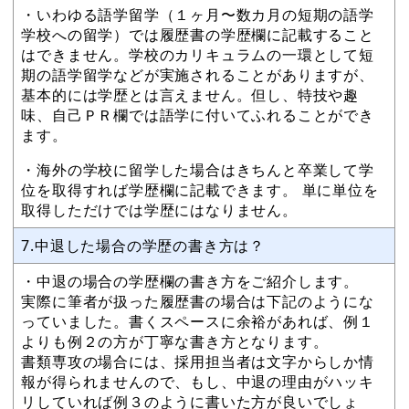
・いわゆる語学留学（１ヶ月〜数カ月の短期の語学
学校への留学）では履歴書の学歴欄に記載すること
はできません。学校のカリキュラムの一環として短
期の語学留学などが実施されることがありますが、
基本的には学歴とは言えません。但し、特技や趣
味、自己ＰＲ欄では語学に付いてふれることができ
ます。
・海外の学校に留学した場合はきちんと卒業して学
位を取得すれば学歴欄に記載できます。 単に単位を
取得しただけでは学歴にはなりません。
7.中退した場合の学歴の書き方は？
・中退の場合の学歴欄の書き方をご紹介します。
実際に筆者が扱った履歴書の場合は下記のようにな
っていました。書くスペースに余裕があれば、例１
よりも例２の方が丁寧な書き方となります。
書類専攻の場合には、採用担当者は文字からしか情
報が得られませんので、もし、中退の理由がハッキ
リしていれば例３のように書いた方が良いでしょ