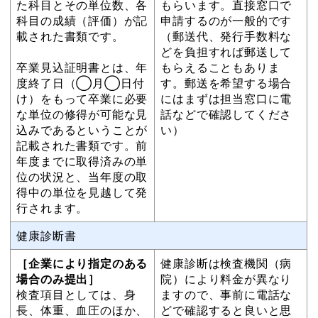
た科目とその単位数、各
もらいます。直接窓口で
科目の成績（評価）が記
申請するのが一般的です
載された書類です。
（郵送代、発行手数料な
どを負担すれば郵送して
卒業見込証明書とは、年
もらえることもありま
度終了日（◯月◯日付
す。郵送を希望する場合
け）をもって卒業に必要
にはまずは担当窓口に電
な単位の修得が可能な見
話などで確認してくださ
込みであるということが
い）
記載された書類です。前
年度までに取得済みの単
位の状況と、当年度の取
得中の単位を見越して発
行されます。
健康診断書
［企業により指定のある
健康診断は検査機関（病
場合のみ提出］
院）により料金が異なり
検査項目としては、身
ますので、事前に電話な
長、体重、血圧のほか、
どで確認すると良いと思