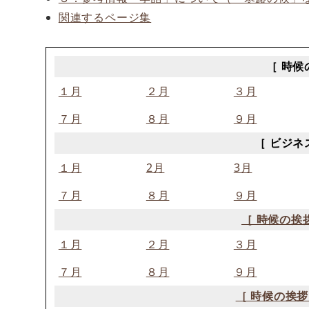
関連するページ集
［ 時候
１月
２月
３月
７月
８月
９月
［ ビジネ
１月
2月
3月
７月
８月
９月
［ 時候の挨
１月
２月
３月
７月
８月
９月
［ 時候の挨拶