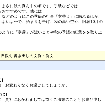
、まさに秋の真ん中の頃です。手紙などでは
もおすすめです。他には
」などのようにこの季節の行事「衣替え」に触れるほか、
いよいよ〜で、始まりを告げ、秋の高い空や、旧暦10月の
のように「寒露」が近いことや秋の季語の紅葉をを取り上
挨拶文 書き出しの文例・例文
文］
候 お変わりなくお過ごしでしょうか。
では］
候 貴社におかれましては益々ご清栄のこととお慶び申し