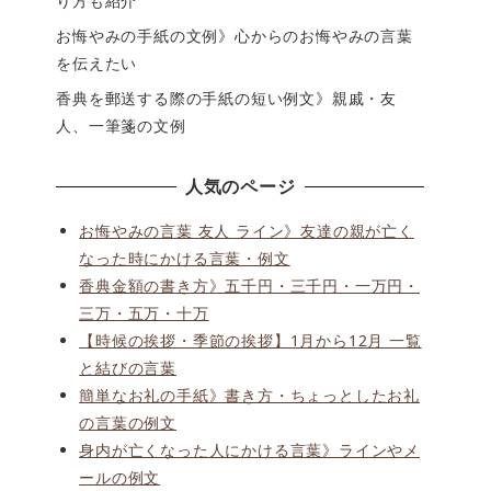
り方も紹介
お悔やみの手紙の文例》心からのお悔やみの言葉
を伝えたい
香典を郵送する際の手紙の短い例文》親戚・友
人、一筆箋の文例
人気のページ
お悔やみの言葉 友人 ライン》友達の親が亡く
なった時にかける言葉・例文
香典金額の書き方》五千円・三千円・一万円・
三万・五万・十万
【時候の挨拶・季節の挨拶】1月から12月 一覧
と結びの言葉
簡単なお礼の手紙》書き方・ちょっとしたお礼
の言葉の例文
身内が亡くなった人にかける言葉》ラインやメ
ールの例文