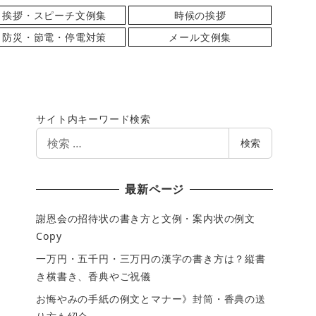
挨拶・スピーチ文例集
時候の挨拶
防災・節電・停電対策
メール文例集
サイト内キーワード検索
検
検索
索
最新ページ
謝恩会の招待状の書き方と文例・案内状の例文
Copy
一万円・五千円・三万円の漢字の書き方は？縦書
き横書き、香典やご祝儀
お悔やみの手紙の例文とマナー》封筒・香典の送