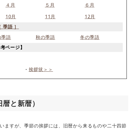
４月
５月
６月
10月
11月
12月
［ 季語 ］
の季語
秋の季語
冬の季語
参考ページ】
・
挨拶状＞＞
旧暦と新暦）
いますが、季節の挨拶には、旧暦から来るものや二十四節