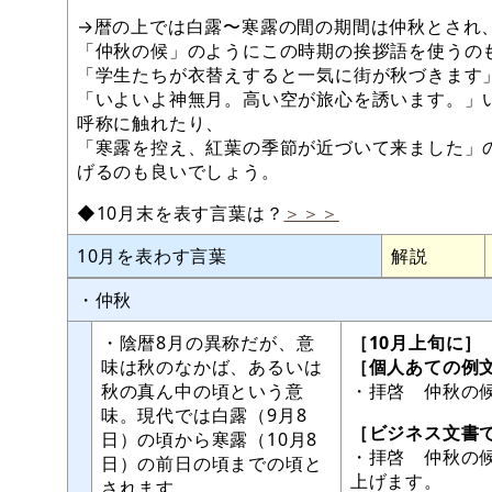
→暦の上では白露〜寒露の間の期間は仲秋とされ
「仲秋の候」のようにこの時期の挨拶語を使うの
「学生たちが衣替えすると一気に街が秋づきます
「いよいよ神無月。高い空が旅心を誘います。」
呼称に触れたり、
「寒露を控え、紅葉の季節が近づいて来ました」
げるのも良いでしょう。
◆10月末を表す言葉は？
＞＞＞
10月を表わす言葉
解説
・仲秋
・陰暦8月の異称だが、意
［10月上旬に］
味は秋のなかば、あるいは
［個人あての例
秋の真ん中の頃という意
・拝啓 仲秋の
味。現代では白露（9月8
［ビジネス文書
日）の頃から寒露（10月8
・拝啓 仲秋の
日）の前日の頃までの頃と
上げます。
されます。