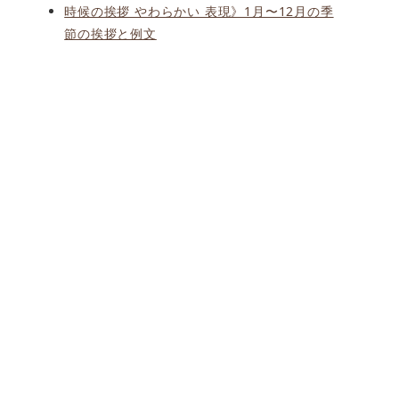
時候の挨拶 やわらかい 表現》1月〜12月の季
節の挨拶と例文