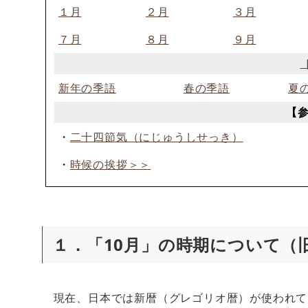
１月
２月
３月
７月
８月
９月
新年の季語
春の季語
夏
【
・
二十四節気（にじゅうしせっき）
・
時候の挨拶＞＞
１．「10月」の時期について（
現在、日本では新暦（グレゴリオ暦）が使われて