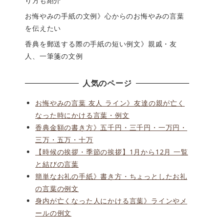
り方も紹介
お悔やみの手紙の文例》心からのお悔やみの言葉
を伝えたい
香典を郵送する際の手紙の短い例文》親戚・友
人、一筆箋の文例
人気のページ
お悔やみの言葉 友人 ライン》友達の親が亡く
なった時にかける言葉・例文
香典金額の書き方》五千円・三千円・一万円・
三万・五万・十万
【時候の挨拶・季節の挨拶】1月から12月 一覧
と結びの言葉
簡単なお礼の手紙》書き方・ちょっとしたお礼
の言葉の例文
身内が亡くなった人にかける言葉》ラインやメ
ールの例文