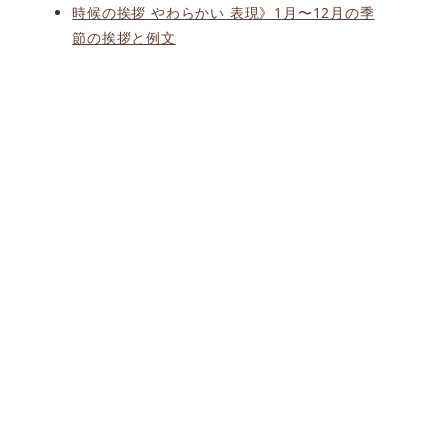
時候の挨拶 やわらかい 表現》1月〜12月の季
節の挨拶と例文