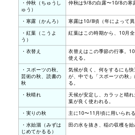
・仲秋（ちゅうし
仲秋は9/8の白露〜10/8
ゅう）
・寒露（かんろ）
寒露は10/8頃（年によって異
・紅葉（こうよ
紅葉はこの時期から、10月
う）
・衣替え
衣替えはこの季節の行事。1
使える。
・スポーツの秋、
気候が良く、何をするにも快
芸術の秋、読書の
が、中でも「スポーツの秋」
秋
る。
・秋晴れ
天候が安定し、カラッと晴れ
葉が良く使われる。
・実りの秋
主に10〜11月頃に用いられ
・水始涸（みずは
田の水を抜き、稲の収穫を始め
じめてかるる）