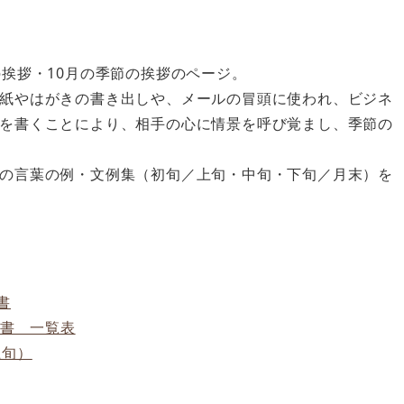
挨拶・10月の季節の挨拶のページ。
紙やはがきの書き出しや、メールの冒頭に使われ、ビジネ
を書くことにより、相手の心に情景を呼び覚まし、季節の
の言葉の例・文例集（初旬／上旬・中旬・下旬／月末）を
書
文書 一覧表
上旬）