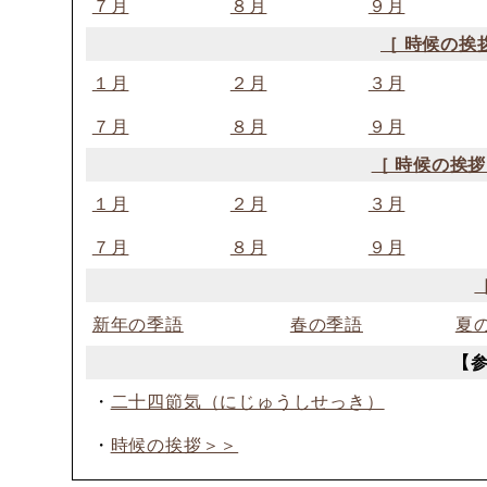
７月
８月
９月
［ 時候の挨
１月
２月
３月
７月
８月
９月
［ 時候の挨拶
１月
２月
３月
７月
８月
９月
新年の季語
春の季語
夏
【
・
二十四節気（にじゅうしせっき）
・
時候の挨拶＞＞