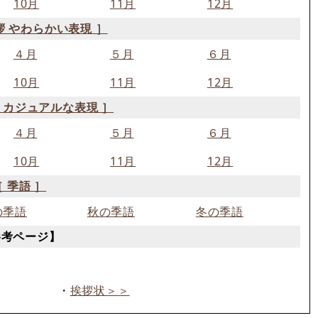
10月
11月
12月
拶 やわらかい表現 ］
４月
５月
６月
10月
11月
12月
 カジュアルな表現 ］
４月
５月
６月
10月
11月
12月
［ 季語 ］
の季語
秋の季語
冬の季語
参考ページ】
・
挨拶状＞＞