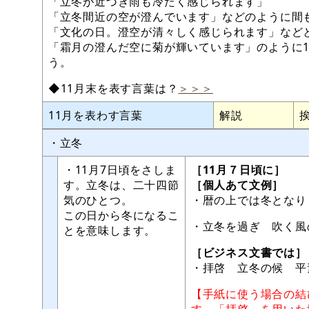
「立冬が近づき雨も冷たく感じられます」
「立冬間近の空が澄んでいます」などのように間
「文化の日。澄空が清々しく感じられます」などと
「霜月の澄んだ空に菊が輝いています」のように
う。
◆11月末を表す言葉は？
＞＞＞
11月を表わす言葉
解説
・立冬
・11月7日頃をさしま
［11月７日頃に］
す。立冬は、二十四節
［個人あて文例］
気のひとつ。
・暦の上では冬となり
この日から冬になるこ
・立冬を過ぎ 吹く風
とを意味します。
［ビジネス文書では］
・拝啓 立冬の候 平
【手紙に使う場合の結
す。「拝啓」を用いた