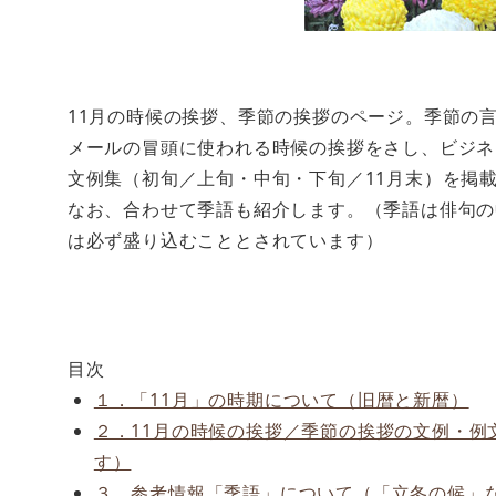
11月の時候の挨拶、季節の挨拶のページ。季節の
メールの冒頭に使われる時候の挨拶をさし、ビジネ
文例集（初旬／上旬・中旬・下旬／11月末）を掲
なお、合わせて季語も紹介します。（季語は俳句の
は必ず盛り込むこととされています）
目次
１．「11月」の時期について（旧暦と新暦）
２．11月の時候の挨拶／季節の挨拶の文例・例
す）
３．参考情報「季語」について（「立冬の候」