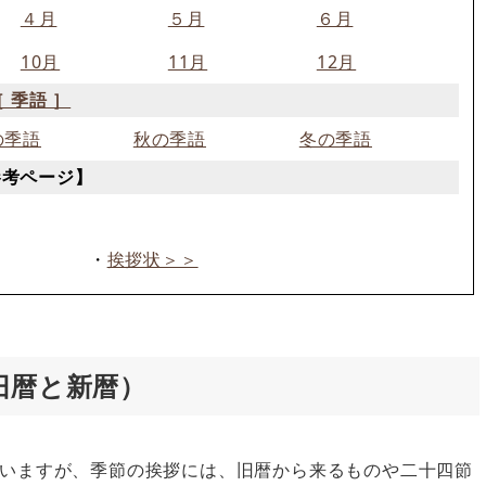
４月
５月
６月
10月
11月
12月
［ 季語 ］
の季語
秋の季語
冬の季語
参考ページ】
・
挨拶状＞＞
旧暦と新暦）
いますが、季節の挨拶には、旧暦から来るものや二十四節