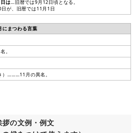
１日は
…旧暦では9月12日頃となる。
20日が、旧暦では11月1日
1月にまつわる言葉
異名。
）………11月の異名。
挨拶の文例・例文