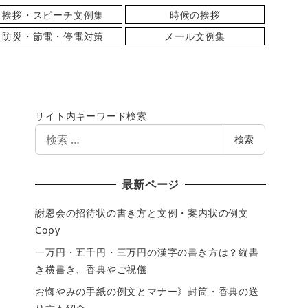
挨拶・スピーチ文例集
時候の挨拶
防災・節電・停電対策
メール文例集
サイト内キーワード検索
検
検索
索
最新ページ
謝恩会の招待状の書き方と文例・案内状の例文
Copy
一万円・五千円・三万円の漢字の書き方は？縦書
き横書き、香典やご祝儀
お悔やみの手紙の例文とマナー》封筒・香典の送