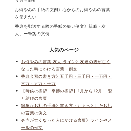
り方も紹介
お悔やみの手紙の文例》心からのお悔やみの言葉
を伝えたい
香典を郵送する際の手紙の短い例文》親戚・友
人、一筆箋の文例
人気のページ
お悔やみの言葉 友人 ライン》友達の親が亡く
なった時にかける言葉・例文
香典金額の書き方》五千円・三千円・一万円・
三万・五万・十万
【時候の挨拶・季節の挨拶】1月から12月 一覧
と結びの言葉
簡単なお礼の手紙》書き方・ちょっとしたお礼
の言葉の例文
身内が亡くなった人にかける言葉》ラインやメ
ールの例文