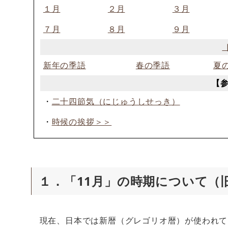
１月
２月
３月
７月
８月
９月
新年の季語
春の季語
夏
【
・
二十四節気（にじゅうしせっき）
・
時候の挨拶＞＞
１．「11月」の時期について（
現在、日本では新暦（グレゴリオ暦）が使われて