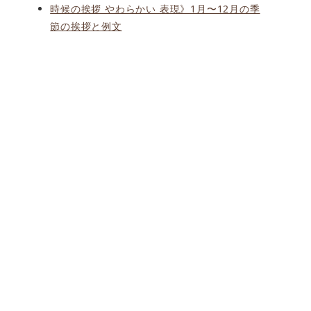
時候の挨拶 やわらかい 表現》1月〜12月の季
節の挨拶と例文