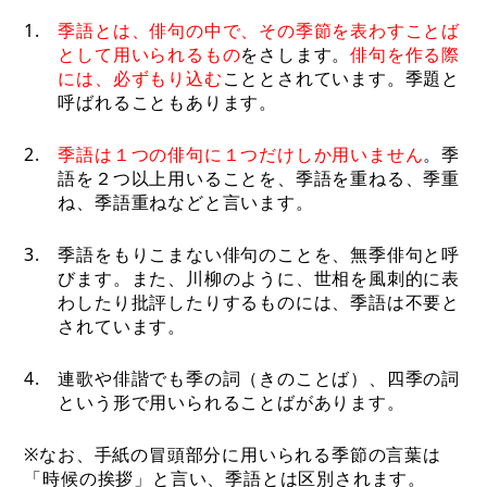
1.
季語とは、俳句の中で、その季節を表わすことば
として用いられるもの
をさします。
俳句を作る際
には、必ずもり込む
こととされています。季題と
呼ばれることもあります。
2.
季語は１つの俳句に１つだけしか用いません
。季
語を２つ以上用いることを、季語を重ねる、季重
ね、季語重ねなどと言います。
3.
季語をもりこまない俳句のことを、無季俳句と呼
びます。また、川柳のように、世相を風刺的に表
わしたり批評したりするものには、季語は不要と
されています。
4.
連歌や俳諧でも季の詞（きのことば）、四季の詞
という形で用いられることばがあります。
※なお、手紙の冒頭部分に用いられる季節の言葉は
「時候の挨拶」と言い、季語とは区別されます。