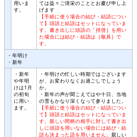
用いま
ては益々ご清栄のこととお慶び申し上
す。
げます
【手紙に使う場合の結び・結語につい
て】頭語と結語はセットになっていま
す。書き出しに頭語の「拝啓｝を用い
た場合には結び・結語は｛敬具｝で
す。
・年明け
・新年
・新年
・年明けの忙しい時期ではございます
や年明
が、お変わりなくお過ごしでしょう
けは1月
か。
の初旬
・新年の声が聞こえてはや十日、当地
に用い
の雪もかなり深くなって参りました。
ます。
【手紙に使う場合の結び・結語につい
て】頭語と結語はセットになっていま
す。親しい間柄の相手に対して書き出
しに頭語を用いない場合には結び・結
語も決まった語を用いません。
親しい