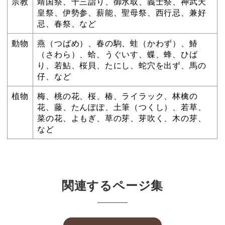
宗教
靖国祭、十三詣り、御水取、義士祭、神武天
皇祭、伊勢参、薪能、聖母祭、西行忌、兼好
忌、春祭、など
動物
燕（つばめ）、春の駒、蛙（かわず）、鰆
（さわら）、蛤、うぐいす、蝶、蜂、ひば
り、若鮎、桜貝、たにし、蛇穴を出ず、馬の
仔、など
植物
梅、桃の花、桜、椿、ライラック、林檎の
花、藤、たんぽぽ、土筆（つくし）、若草、
菜の花、よもぎ、草の芽、芽吹く、木の芽、
など
関連するページ集