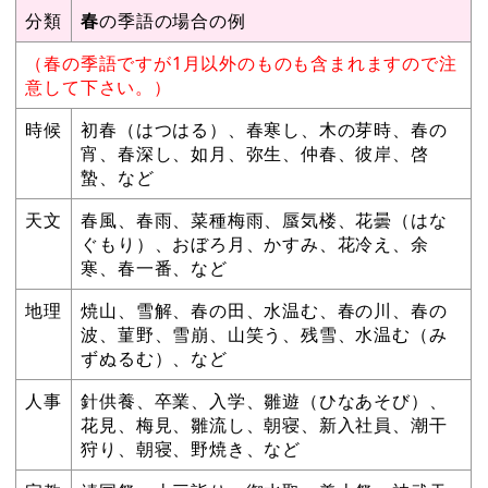
分類
春
の季語の場合の例
（春の季語ですが1月以外のものも含まれますので注
意して下さい。）
時候
初春（はつはる）、春寒し、木の芽時、春の
宵、春深し、如月、弥生、仲春、彼岸、啓
蟄、など
天文
春風、春雨、菜種梅雨、蜃気楼、花曇（はな
ぐもり）、おぼろ月、かすみ、花冷え、余
寒、春一番、など
地理
焼山、雪解、春の田、水温む、春の川、春の
波、菫野、雪崩、山笑う、残雪、水温む（み
ずぬるむ）、など
人事
針供養、卒業、入学、雛遊（ひなあそび）、
花見、梅見、雛流し、朝寝、新入社員、潮干
狩り、朝寝、野焼き、など