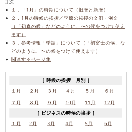
目次
１．「1月」の時期について（旧暦と新暦）
２．1月の時候の挨拶／季節の挨拶の文例・例文
（「初春の候」などのように、〜の候をつけて使え
ます）
３．参考情報「季語」について（「初富士の候」な
どのように、〜の候をつけて使えます）
関連するページ集
［ 時候の挨拶 月別 ］
１月
２月
３月
４月
５月
６月
７月
８月
９月
10月
11月
12月
［ ビジネスの時候の挨拶 ］
１月
2月
3月
4月
5月
6月