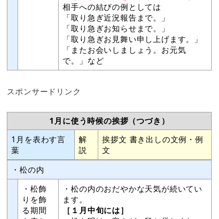
相手への結びの例としては
「取り急ぎ近況報告まで。」
「取り急ぎお知らせまで。」
「取り急ぎお見舞い申し上げます。」
「またお会いしましょう。お元気
で。」など
スポンサードリンク
1月に使う時候の挨拶（つづき）
1月を表わす言
解
挨拶文 書き出しの文例・例
葉
説
文
・松の内
・松飾
・松の内のおだやかな天気が続いてい
りを飾
ます。
る期間
［１月中旬には］