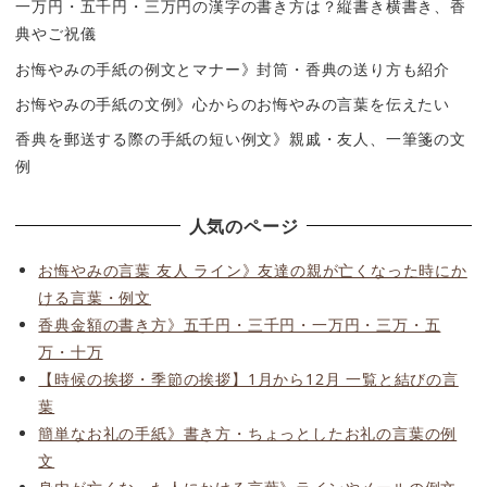
一万円・五千円・三万円の漢字の書き方は？縦書き横書き、香
典やご祝儀
お悔やみの手紙の例文とマナー》封筒・香典の送り方も紹介
お悔やみの手紙の文例》心からのお悔やみの言葉を伝えたい
香典を郵送する際の手紙の短い例文》親戚・友人、一筆箋の文
例
人気のページ
お悔やみの言葉 友人 ライン》友達の親が亡くなった時にか
ける言葉・例文
香典金額の書き方》五千円・三千円・一万円・三万・五
万・十万
【時候の挨拶・季節の挨拶】1月から12月 一覧と結びの言
葉
簡単なお礼の手紙》書き方・ちょっとしたお礼の言葉の例
文