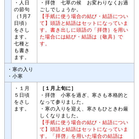
・人日
・拝啓 七草の候 お変わりなくお過
の節句
ごしでしょうか。
（1月7
【手紙に使う場合の結び・結語につい
日頃）
て】頭語と結語はセットになっていま
をさし
す。書き出しに頭語の「拝啓｝を用い
ます。
た場合には結び・結語は｛敬具｝で
七種と
す。
も書き
ます。
・寒の入り
・小寒
・１月
［１月上旬に］
５日頃
・拝啓 小寒を過ぎ、寒さも本格的と
をさし
なって参りました。
ます。
・寒の入りを迎え、寒さもひときわ厳
しくなりました。
【手紙に使う場合の結び・結語につい
て】頭語と結語はセットになっていま
す。「拝啓」を用いた場合の結語は