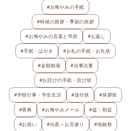
#お悔やみの手紙
#時候の挨拶・季節の挨拶
#お悔やみの言葉と弔辞
#お返し
#手紙・はがき
#お礼の手紙・お礼状
#金額相場
#法事法要
#お詫びの手紙・詫び状
#学校行事・学生生活
#送付状
#挨拶状
#香典
#お悔やみメール
#盆・初盆
#お祝い
#出産～お宮参り
#地鎮祭