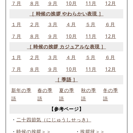
７月
８月
９月
10月
11月
12月
［ 時候の挨拶 やわらかい表現 ］
１月
２月
３月
４月
５月
６月
７月
８月
９月
10月
11月
12月
［ 時候の挨拶 カジュアルな表現 ］
１月
２月
３月
４月
５月
６月
７月
８月
９月
10月
11月
12月
［ 季語 ］
新年の季
春の季
夏の季
秋の季
冬の季
語
語
語
語
語
【参考ページ】
・
二十四節気（にじゅうしせっき）
・
時候の挨拶＞＞
・
挨拶状＞＞