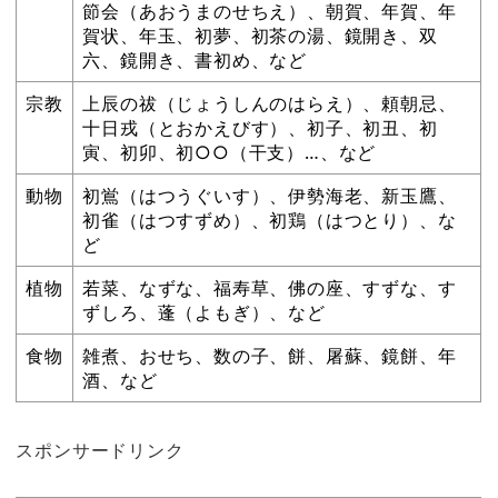
節会（あおうまのせちえ）、朝賀、年賀、年
賀状、年玉、初夢、初茶の湯、鏡開き、双
六、鏡開き、書初め、など
宗教
上辰の祓（じょうしんのはらえ）、頼朝忌、
十日戎（とおかえびす）、初子、初丑、初
寅、初卯、初○○（干支）…、など
動物
初鴬（はつうぐいす）、伊勢海老、新玉鷹、
初雀（はつすずめ）、初鶏（はつとり）、な
ど
植物
若菜、なずな、福寿草、佛の座、すずな、す
ずしろ、蓬（よもぎ）、など
食物
雑煮、おせち、数の子、餅、屠蘇、鏡餅、年
酒、など
スポンサードリンク