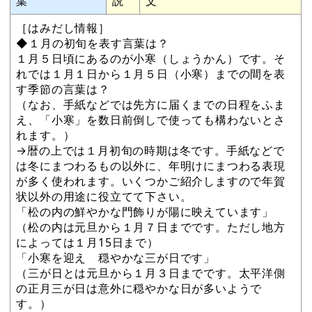
葉
説
文
［はみだし情報］
◆１月の初旬を表す言葉は？
１月５日頃にあるのが小寒（しょうかん）です。そ
れでは１月１日から１月５日（小寒）までの間を表
す季節の言葉は？
（なお、手紙などでは先方に届くまでの日程をふま
え、「小寒」を数日前倒しで使っても構わないとさ
れます。）
→暦の上では１月初旬の時期は冬です。手紙などで
は冬にまつわるもの以外に、年明けにまつわる表現
が多く使われます。いくつかご紹介しますので年賀
状以外の用途に役立てて下さい。
「松の内の鮮やかな門飾りが陽に映えています」
（松の内は元旦から１月７日までです。ただし地方
によっては１月15日まで）
「小寒を迎え 穏やかな三が日です」
（三が日とは元旦から１月３日までです。太平洋側
の正月三が日は意外に穏やかな日が多いようで
す。）