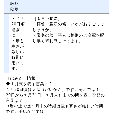
・厳冬
・厳寒
・ １月
［１月下旬に］
20日頃
・拝啓 厳寒の候 いかがおすごしで
過ぎ
しょうか。
に。
・厳冬の候 平素は格別のご高配を賜
・最も
り厚く御礼申し上げます。
寒さが
厳しい
時期に
用いま
す。
［はみだし情報］
◆１月末を表す言葉は？
１月20日頃は大寒（だいかん）です。それでは１月
20日から１月31日（１月末）までの間を表す季節の
言葉は？
→暦の上では１月末の時期は最も寒さが厳しい時期
です。手紙などでは