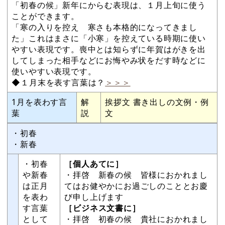
「初春の候」新年にからむ表現は、１月上旬に使う
ことができます。
「寒の入りを控え 寒さも本格的になってきまし
た」これはまさに「小寒」を控えている時期に使い
やすい表現です。喪中とは知らずに年賀はがきを出
してしまった相手などにお悔やみ状をだす時などに
使いやすい表現です。
◆１月末を表す言葉は？
＞＞＞
1月を表わす言
解
挨拶文 書き出しの文例・例
葉
説
文
・初春
・新春
・初春
［個人あてに］
や新春
・拝啓 新春の候 皆様におかれまし
は正月
てはお健やかにお過ごしのこととお慶
を表わ
び申し上げます
す言葉
［ビジネス文書に］
として
・拝啓 初春の候 貴社におかれまし