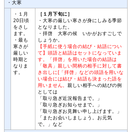
・大寒
・１月
［１月下旬に］
20日頃
・大寒の厳しい寒さが身にしみる季節
をさし
となりました。
ます。
・拝啓 大寒の候 いかがおすごしで
・最も
しょうか。
寒さが
【手紙に使う場合の結び・結語につい
厳しい
て】頭語と結語はセットになっていま
時期と
す。「拝啓」を用いた場合の結語は
なりま
「敬具」親しい間柄の相手に対して書
す。
き出しに[「拝啓」などの頭語を用いな
い場合には結び・結語も決まった語を
用いません。
親しい相手への結びの例
としては
「取り急ぎ近況報告まで。」
「取り急ぎお知らせまで。」
「取り急ぎお見舞い申し上げます。」
「またお会いしましょう。お元気
で。」など