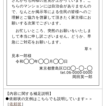
さんからも同様の意見が上がっています。こ
ちらのマンションには自治会がありませんの
で、なんとか掲示等による住民の皆様へのご
理解とご協力を啓蒙して頂きたく家主様にお
願いする次第でございます。
お忙しいところ、突然のお願いをいたしま
して本当に申し訳ございません。どうか、早
急にご対応をお願いします。
草々
見本一郎様
令和◯◯年◯◯月◯◯日
東京都豊島区□□◯−◯−◯
tel.06-0000-0000
岡田英一郎
【内容に関する補足説明】
●依頼状の文例はこちらでも説明しています＞＞
［
依頼状
］