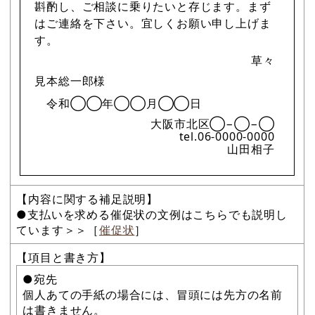
斟酌し、ご相談に乗りたいと存じます。まず
はご連絡を下さい。宜しくお願い申し上げま
す。
草々
見本総一郎様
令和◯◯年◯◯月◯◯日
大阪市北区◯−◯−◯
tel.06-0000-0000
山田相子
【内容に関する補足説明】
●支払いを求める催促状の文例はこちらでも説明し
ています＞＞［
催促状
］
【項目と書き方】
●宛先
個人あての手紙の場合には、冒頭には先方の名前
は書きません。