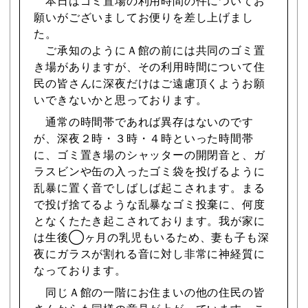
本日はゴミ置場の利用時間の件についてお
願いがございましてお便りを差し上げまし
た。
ご承知のようにＡ館の前には共同のゴミ置
き場がありますが、その利用時間について住
民の皆さんに深夜だけはご遠慮頂くようお願
いできないかと思っております。
通常の時間帯であれば異存はないのです
が、深夜２時・３時・４時といった時間帯
に、ゴミ置き場のシャッターの開閉音と、ガ
ラスビンや缶の入ったゴミ袋を投げるように
乱暴に置く音でしばしば起こされます。まる
で投げ捨てるような乱暴なゴミ投棄に、何度
となくたたき起こされております。我が家に
は生後◯ヶ月の乳児もいるため、妻も子も深
夜にガラスが割れる音に対し非常に神経質に
なっております。
同じＡ館の一階にお住まいの他の住民の皆