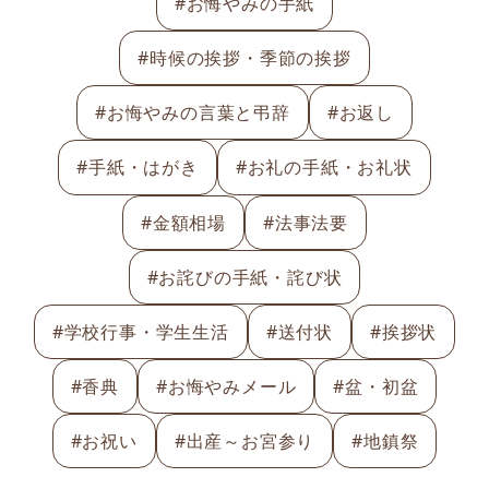
#お悔やみの手紙
#時候の挨拶・季節の挨拶
#お悔やみの言葉と弔辞
#お返し
#手紙・はがき
#お礼の手紙・お礼状
#金額相場
#法事法要
#お詫びの手紙・詫び状
#学校行事・学生生活
#送付状
#挨拶状
#香典
#お悔やみメール
#盆・初盆
#お祝い
#出産～お宮参り
#地鎮祭