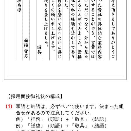
【採用面接御礼状の構成】
(1)
頭語と結語は、必ずペアで使います。決まった組
合せがあるので注意してください。
例）「拝啓」（頭語）＋「敬具」（結語）
例）「謹啓」（頭語）＋「敬具」（結語）