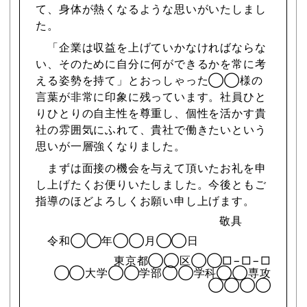
て、身体が熱くなるような思いがいたしまし
た。
「企業は収益を上げていかなければならな
い、そのために自分に何ができるかを常に考
える姿勢を持て」とおっしゃった◯◯様の
言葉が非常に印象に残っています。社員ひと
りひとりの自主性を尊重し、個性を活かす貴
社の雰囲気にふれて、貴社で働きたいという
思いが一層強くなりました。
まずは面接の機会を与えて頂いたお礼を申
し上げたくお便りいたしました。今後ともご
指導のほどよろしくお願い申し上げます。
敬具
令和◯◯年◯◯月◯◯日
東京都◯◯区◯◯□−□−□
◯◯大学◯◯学部◯◯学科◯◯専攻
◯◯◯◯