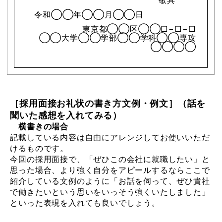
敬具
令和◯◯年◯◯月◯◯日
東京都◯◯区◯◯□−□−□
◯◯大学◯◯学部◯◯学科◯◯専攻
◯◯◯◯
［採用面接お礼状の書き方文例・例文］（話を
聞いた感想を入れてみる）
横書きの場合
記載している内容は自由にアレンジしてお使いいただ
けるものです。
今回の採用面接で、「ぜひこの会社に就職したい」と
思った場合、より強く自分をアピールするならここで
紹介している文例のように「お話を伺って、ぜひ貴社
で働きたいという思いをいっそう強くいたしました」
といった表現を入れても良いでしょう。