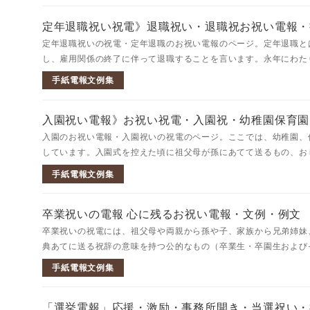
定年退職祝い祝電》退職祝い・退職祝お祝い電報・
定年退職祝いの祝電・定年退職のお祝い電報のページ。定年退職と
し、雇用関係の終了に伴って退職することを言います。永年にわたり
手紙電報文例集
入園祝い電報》お祝い祝電・入園祝・幼稚園保育園
入園のお祝い電報・入園祝いの祝電のページ。ここでは、幼稚園、
しています。入園式を控えた頃に祖父母が孫にあてて送るもの、おじ
手紙電報文例集
卒業祝いの電報 心に残るお祝い電報・文例・例文
卒業祝いの祝電には、祖父母や両親から孫や子、家族から兄弟姉妹
典あてに送る祝辞の意味を持つ公的なもの（卒業生・卒園生およびそ
手紙電報文例集
「選挙電報」応援・激励・事務所開き・当選祝い・