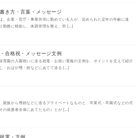
書き方・言葉・メッセージ
は、企業・官庁・事業所等に勤めている人が、定められた定年の年齢に達
勤務に精励し、体調管理を整え、所 […]
・合格祝・メッセージ文例
保育園の入園祝いに送る祝電・お祝い電報の文例を、ポイントを交えて紹介
・おばが甥・姪などにあてて送る […]
、親族から甥姪などに送るプライベートなものと、卒業式・卒園式などの式
の保護者全体にあてたもの）とが […]
祝電・文例