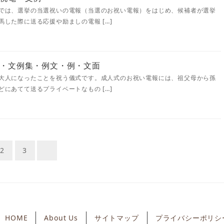
では、選挙の当選祝いの電報（当選のお祝い電報）をはじめ、候補者が選挙
した際に送る応援や励ましの電報 […]
・文例集・例文・例・文面
大人になったことを祝う儀式です。成人式のお祝い電報には、祖父母から孫
にあてて送るプライベートなもの […]
2
3
HOME
About Us
サイトマップ
プライバシーポリシ