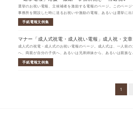
選挙のお祝い電報、立候補者を激励する電報のページ。このページ
事務所を開設した時に送るお祝いや激励の電報、あるいは選挙に出馬
手紙電報文例集
マナー「成人式祝電・成人祝い電報」成人祝・文章
成人式の祝電・成人式のお祝い電報のページ。成人式は、一人前の
へ、両親が自分の子供へ、あるいは兄弟姉妹から、あるいは親族など
手紙電報文例集
投
1
稿
ナ
ビ