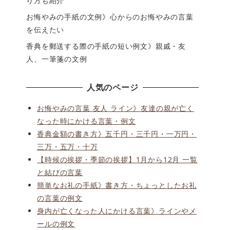
り方も紹介
お悔やみの手紙の文例》心からのお悔やみの言葉
を伝えたい
香典を郵送する際の手紙の短い例文》親戚・友
人、一筆箋の文例
人気のページ
お悔やみの言葉 友人 ライン》友達の親が亡く
なった時にかける言葉・例文
香典金額の書き方》五千円・三千円・一万円・
三万・五万・十万
【時候の挨拶・季節の挨拶】1月から12月 一覧
と結びの言葉
簡単なお礼の手紙》書き方・ちょっとしたお礼
の言葉の例文
身内が亡くなった人にかける言葉》ラインやメ
ールの例文