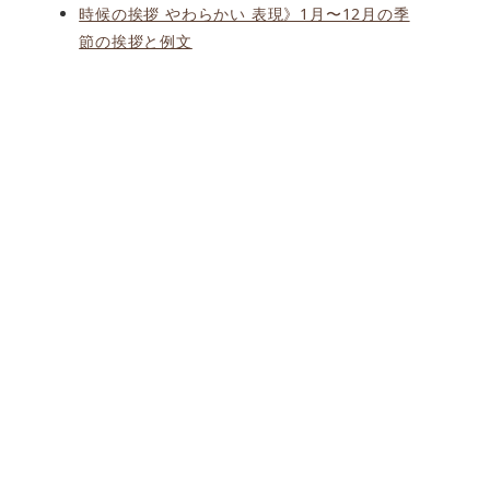
時候の挨拶 やわらかい 表現》1月〜12月の季
節の挨拶と例文