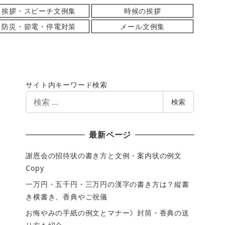
挨拶・スピーチ文例集
時候の挨拶
防災・節電・停電対策
メール文例集
サイト内キーワード検索
検
検索
索
最新ページ
謝恩会の招待状の書き方と文例・案内状の例文
Copy
一万円・五千円・三万円の漢字の書き方は？縦書
き横書き、香典やご祝儀
お悔やみの手紙の例文とマナー》封筒・香典の送