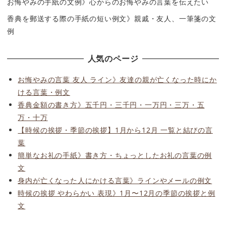
お悔やみの手紙の文例》心からのお悔やみの言葉を伝えたい
香典を郵送する際の手紙の短い例文》親戚・友人、一筆箋の文
例
人気のページ
お悔やみの言葉 友人 ライン》友達の親が亡くなった時にか
ける言葉・例文
香典金額の書き方》五千円・三千円・一万円・三万・五
万・十万
【時候の挨拶・季節の挨拶】1月から12月 一覧と結びの言
葉
簡単なお礼の手紙》書き方・ちょっとしたお礼の言葉の例
文
身内が亡くなった人にかける言葉》ラインやメールの例文
時候の挨拶 やわらかい 表現》1月〜12月の季節の挨拶と例
文