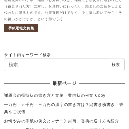
（被災された方）に対し、お見舞いに行ったり、励ましの言葉を伝える
代わりに送るものです。地震直後だけでなく、少し落ち着いてから「そ
の後いかがですか」という形で […]
手紙電報文例集
サイト内キーワード検索
検
検索
索
最新ページ
謝恩会の招待状の書き方と文例・案内状の例文 Copy
一万円・五千円・三万円の漢字の書き方は？縦書き横書き、香
典やご祝儀
お悔やみの手紙の例文とマナー》封筒・香典の送り方も紹介