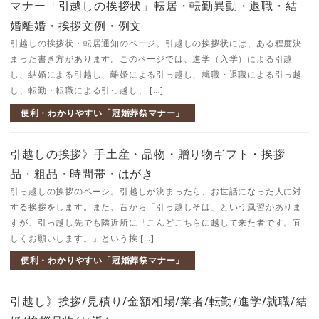
マナー「引越しの挨拶状」転居・転勤異動・退職・結
婚離婚・挨拶文例・例文
引越しの挨拶状・転居通知のページ。引越しの挨拶状には、ある程度決
まった書き方があります。このページでは、進学（入学）による引越
し、結婚による引越し、離婚による引っ越し、就職・退職による引っ越
し、転勤・転職による引っ越し、 […]
便利・わかりやすい「冠婚葬祭マナー」
引越しの挨拶》手土産・品物・贈り物ギフト・挨拶
品・粗品・時間帯・はがき
引っ越しの挨拶のページ。引越しが決まったら、お世話になった人に対
する挨拶をします。また、昔から「引っ越しそば」という風習がありま
すが、引っ越し先でも隣近所に「こんどこちらに越して来た者です。宜
しくお願いします。」という挨 […]
便利・わかりやすい「冠婚葬祭マナー」
引越し》挨拶/見積り/金額相場/業者/転勤/進学/就職/結