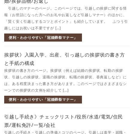
婚/挨拶品物/お返し
引越しのマナーのページ。このページでは、引越しの挨拶に関する情
報（お世話になった方へのお礼やお返しなど引越しマナー）のほかに、
「賢く安く引越しするコツとポイント」も紹介しています。 ふつう引
越しにはお祝いは不要ですが […]
便利・わかりやすい「冠婚葬祭マナー」
挨拶状》入園入学、出産、引っ越しの挨拶状の書き方
と手紙の構成
挨拶状の書き方のページ。挨拶状（例えば結婚の挨拶状、転勤の挨拶
状、引越しの挨拶状、退職の挨拶状、転職の挨拶状、香典返しなど）に
は、ある程度決まった書き方があります。このページではさまざまなシ
ーンでの挨拶状の文例を紹介して […]
便利・わかりやすい「冠婚葬祭マナー」
引越し手続き》チェックリスト/役所/水道/電気/住民
票/運転免許/一覧/会社
引越しの手続き・引越しの準備とコツのページ。引越しは進学・就職・