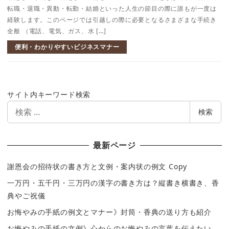
転職・退職・異動・転勤・結婚といった人生の節目の際に誰もが一度は
経験します。このページでは引越しの際に必要となるさまざまな手続き
全般 （電話、電気、ガス、水 […]
便利・わかりやすいビジネスマナー
サイト内キーワード検索
検
検索
索
最新ページ
謝恩会の招待状の書き方と文例・案内状の例文 Copy
一万円・五千円・三万円の漢字の書き方は？縦書き横書き、香
典やご祝儀
お悔やみの手紙の例文とマナー》封筒・香典の送り方も紹介
お悔やみの手紙の文例》心からのお悔やみの言葉を伝えたい