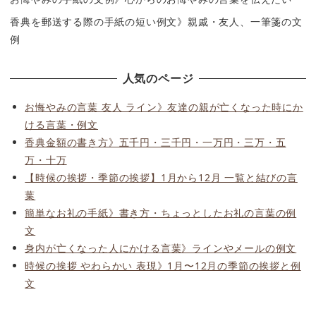
香典を郵送する際の手紙の短い例文》親戚・友人、一筆箋の文
例
人気のページ
お悔やみの言葉 友人 ライン》友達の親が亡くなった時にか
ける言葉・例文
香典金額の書き方》五千円・三千円・一万円・三万・五
万・十万
【時候の挨拶・季節の挨拶】1月から12月 一覧と結びの言
葉
簡単なお礼の手紙》書き方・ちょっとしたお礼の言葉の例
文
身内が亡くなった人にかける言葉》ラインやメールの例文
時候の挨拶 やわらかい 表現》1月〜12月の季節の挨拶と例
文