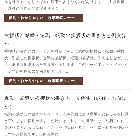
作を伴うやりとりのほかに以下のようなものがあります。 1.挨拶状
（新任の挨拶など文字通り挨拶 […]
便利・わかりやすい「冠婚葬祭マナー」
挨拶状》結婚・退職・転勤の挨拶状の書き方と例文ほ
か
挨拶状の書き方のページ。挨拶状（例えば結婚の挨拶状、転勤の挨拶
状、引越しの挨拶状、退職の挨拶状、転職の挨拶状、香典返しなど）に
は、ある程度決まった書き方があります。このページではさまざまなシ
ーンでの挨拶状の文例を紹介して […]
便利・わかりやすい「冠婚葬祭マナー」
異動・転勤の挨拶状の書き方・文例集（転任・出向ほ
か）
転勤の挨拶状の書き方のページ。人事異動により職場が変わる事を転勤
と言います。転勤が決まった時にはこれまでお世話になった相手にお礼
を述べるとともに転勤したことを（転勤することを）知らせる挨拶状を
出すのが慣例です。出向の際に […]