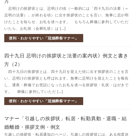
方
忌明けの挨拶状とは、忌明けの頃（一般的には「四十九日の法要（＝
忌明の法要）」が終わる頃）に出す挨拶状のことを言い、無事に忌が明
けたことを知らせ、お礼を述べます。 もちろん葬儀に参列していただ
いたら、お礼状（会葬礼状）は […]
便利・わかりやすい「冠婚葬祭マナー」
四十九日 忌明けの挨拶状と法要の案内状》例文と書き
方（2）
四十九日の挨拶状とは、四十九日を迎えた頃に出す挨拶状のことを言
い、忌明けの挨拶状とも呼ばれます。無事に忌明けを迎えたことを報告
し、通夜・葬儀でお世話になったお礼を述べる挨拶状・礼状・はがきで
す。 葬儀に参列していただ […]
便利・わかりやすい「冠婚葬祭マナー」
マナー「引越しの挨拶状」転居・転勤異動・退職・結
婚離婚・挨拶文例・例文
引越しの挨拶状・転居通知のページ。引越しの挨拶状には、ある程度決