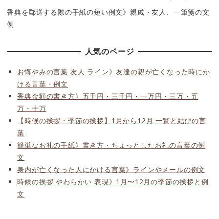
香典を郵送する際の手紙の短い例文》親戚・友人、一筆箋の文
例
人気のページ
お悔やみの言葉 友人 ライン》友達の親が亡くなった時にか
ける言葉・例文
香典金額の書き方》五千円・三千円・一万円・三万・五
万・十万
【時候の挨拶・季節の挨拶】1月から12月 一覧と結びの言
葉
簡単なお礼の手紙》書き方・ちょっとしたお礼の言葉の例
文
身内が亡くなった人にかける言葉》ラインやメールの例文
時候の挨拶 やわらかい 表現》1月〜12月の季節の挨拶と例
文