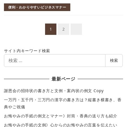
便利・わかりやすいビジネスマナー
投
1
2
稿
ナ
サイト内キーワード検索
ビ
検
検索
ゲ
索
ー
最新ページ
シ
謝恩会の招待状の書き方と文例・案内状の例文 Copy
ョ
一万円・五千円・三万円の漢字の書き方は？縦書き横書き、香
ン
典やご祝儀
お悔やみの手紙の例文とマナー》封筒・香典の送り方も紹介
お悔やみの手紙の文例》心からのお悔やみの言葉を伝えたい