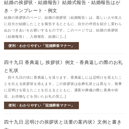
結婚の挨拶状・結婚報告》結婚式報告・結婚報告はが
き・テンプレート・例文
結婚の挨拶状のページ。結婚の挨拶状（結婚報告）は、親しい人や友人
に自分が結婚したことを報告するとともに、自分の伴侶を紹介し変わら
ぬおつきあいをお願いするものです。このページでは、結婚の挨拶状
（結婚報告）、入籍報告、結婚に […]
便利・わかりやすい「冠婚葬祭マナー」
四十九日 香典返し 挨拶状》例文・香典返しの際のお礼
と礼状
四十九日の頃に香典返しを送ります。香典返しには忌明けを迎えたこ
とを伝える挨拶状を添えます。この挨拶状は会葬礼状とは異なり、無事
に忌明けを迎えたことを伝えるとともに、通夜や葬儀の際に香典や供
花、お供物などを頂いたお礼の気 […]
便利・わかりやすい「冠婚葬祭マナー」
四十九日 忌明けの挨拶状と法要の案内状》文例と書き