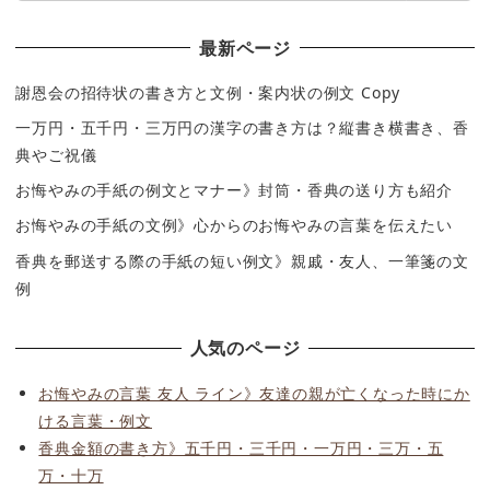
最新ページ
謝恩会の招待状の書き方と文例・案内状の例文 Copy
一万円・五千円・三万円の漢字の書き方は？縦書き横書き、香
典やご祝儀
お悔やみの手紙の例文とマナー》封筒・香典の送り方も紹介
お悔やみの手紙の文例》心からのお悔やみの言葉を伝えたい
香典を郵送する際の手紙の短い例文》親戚・友人、一筆箋の文
例
人気のページ
お悔やみの言葉 友人 ライン》友達の親が亡くなった時にか
ける言葉・例文
香典金額の書き方》五千円・三千円・一万円・三万・五
万・十万