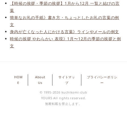
【時候の挨拶・季節の挨拶】1月から12月 一覧と結びの言
葉
簡単なお礼の手紙》書き方・ちょっとしたお礼の言葉の例
文
身内が亡くなった人にかける言葉》ラインやメールの例文
時候の挨拶 やわらかい 表現》1月〜12月の季節の挨拶と例
文
HOM
About
サイトマッ
プライバシーポリシ
E
Us
プ
ー
© 1995-2026 kuchikomi-club
YOURS All rights reserved.
無断転載を禁止します。