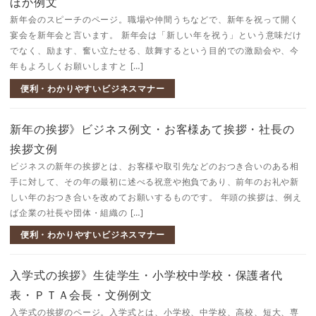
ほか例文
新年会のスピーチのページ。職場や仲間うちなどで、新年を祝って開く
宴会を新年会と言います。 新年会は「新しい年を祝う」という意味だけ
でなく、励ます、奮い立たせる、鼓舞するという目的での激励会や、今
年もよろしくお願いしますと […]
便利・わかりやすいビジネスマナー
新年の挨拶》ビジネス例文・お客様あて挨拶・社長の
挨拶文例
ビジネスの新年の挨拶とは、お客様や取引先などのおつき合いのある相
手に対して、その年の最初に述べる祝意や抱負であり、前年のお礼や新
しい年のおつき合いを改めてお願いするものです。 年頭の挨拶は、例え
ば企業の社長や団体・組織の […]
便利・わかりやすいビジネスマナー
入学式の挨拶》生徒学生・小学校中学校・保護者代
表・ＰＴＡ会長・文例例文
入学式の挨拶のページ。入学式とは、小学校、中学校、高校、短大、専