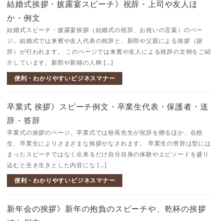
結婚式挨拶・披露宴スピーチ》祝辞・上司や友人ほ
か・例文
結婚式スピーチ・披露宴挨拶（結婚式の祝辞、お祝いの言葉）のペー
ジ。結婚式では来賓や友人代表の祝辞と、新郎や父親による挨拶（謝
辞）が行われます。 このページでは来賓や友人による祝辞の文例をご紹
介しています。新郎や新婦の人柄 […]
便利・わかりやすいビジネスマナー
卒業式 挨拶》スピーチ例文・卒業生代表・保護者・送
辞・答辞
卒業式の挨拶のページ。卒業式では校長先生が祝辞を贈るほか、在校
生、卒業生によりさまざまな挨拶がなされます。 卒業生の答辞は型には
まったスピーチではなく出来るだけ自分自身の体験やエピソードを盛り
込むと生き生きとした内容にな […]
便利・わかりやすいビジネスマナー
新年会の挨拶》新年の抱負のスピーチや、乾杯の挨拶