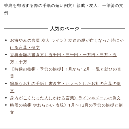
香典を郵送する際の手紙の短い例文》親戚・友人、一筆箋の文
例
人気のページ
お悔やみの言葉 友人 ライン》友達の親が亡くなった時にか
ける言葉・例文
香典金額の書き方》五千円・三千円・一万円・三万・五
万・十万
【時候の挨拶・季節の挨拶】1月から12月 一覧と結びの言
葉
簡単なお礼の手紙》書き方・ちょっとしたお礼の言葉の例
文
身内が亡くなった人にかける言葉》ラインやメールの例文
時候の挨拶 やわらかい 表現》1月〜12月の季節の挨拶と例
文