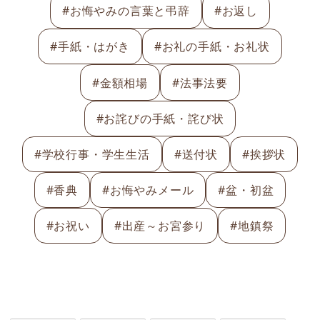
#お悔やみの言葉と弔辞
#お返し
#手紙・はがき
#お礼の手紙・お礼状
#金額相場
#法事法要
#お詫びの手紙・詫び状
#学校行事・学生生活
#送付状
#挨拶状
#香典
#お悔やみメール
#盆・初盆
#お祝い
#出産～お宮参り
#地鎮祭