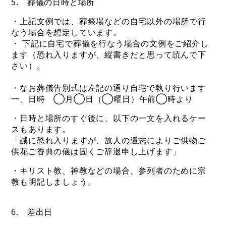
5. 葬儀の日時と場所
・上記文例では、葬祭場などの自宅以外の場所で行
なう場合を想定しています。
・ 下記に自宅で葬儀を行なう場合の文例をご紹介し
ます（恐れ入りますが、縦書きだと思って読んで下
さい）。
・なお葬儀告別式は左記の通り自宅で執り行います
一、日時 ◯月◯日（◯曜日）午前◯時より
・日時と場所のすぐ後に、以下の一文を入れるケー
スもあります。
「誠に恐れ入りますが、故人の遺志によりご供物ご
供花ご香典の儀は固くご辞退申し上げます」
・キリスト教、神教などの場合、参列者のために宗
教も明記しましょう。
6. 差出日