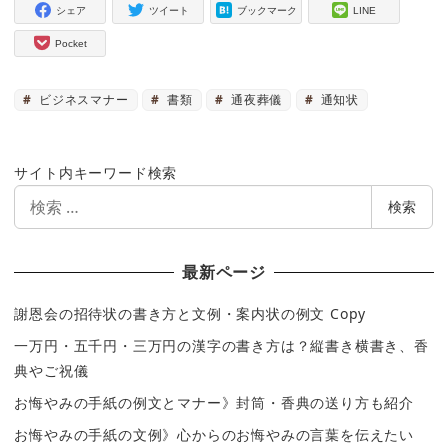
シェア
ツイート
ブックマーク
LINE
Pocket
ビジネスマナー
書類
通夜葬儀
通知状
サイト内キーワード検索
検
検索
索
最新ページ
謝恩会の招待状の書き方と文例・案内状の例文 Copy
一万円・五千円・三万円の漢字の書き方は？縦書き横書き、香
典やご祝儀
お悔やみの手紙の例文とマナー》封筒・香典の送り方も紹介
お悔やみの手紙の文例》心からのお悔やみの言葉を伝えたい