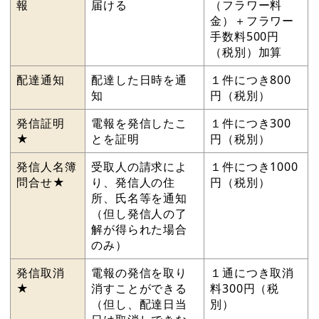
報
届ける
（フラワー料
金）＋フラワー
手数料500円
（税別）加算
配達通知
配達した日時を通
１件につき800
知
円（税別）
発信証明
電報を発信したこ
１件につき300
★
とを証明
円（税別）
発信人名簿
受取人の請求によ
１件につき1000
問合せ★
り、発信人の住
円（税別）
所、氏名等を通知
（但し発信人の了
解が得られた場合
のみ）
発信取消
電報の発信を取り
１通につき取消
★
消すことができる
料300円（税
（但し、配達日当
別）