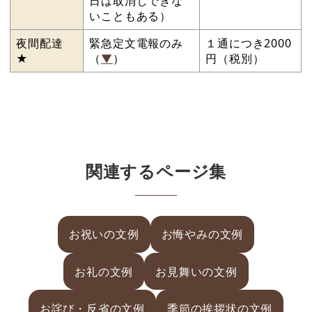
日は取消しできな
いこともある）
夜間配達
緊急定文電報のみ
１通につき2000
★
（
▼
）
円（税別）
関連するページ集
お祝いの文例
お悔やみの文例
お礼の文例
お見舞いの文例
お詫び・反省の文例
季節の挨拶状の文例