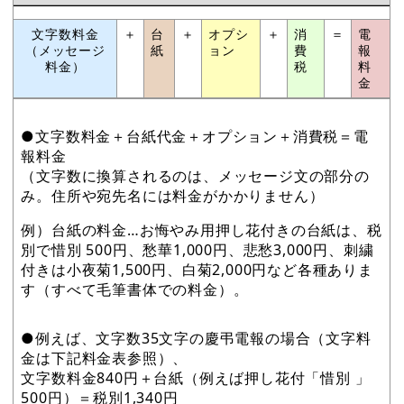
文字数料金
＋
台
＋
オプシ
＋
消
＝
電
（メッセージ
紙
ョン
費
報
料金）
税
料
金
●文字数料金＋台紙代金＋オプション＋消費税＝電
報料金
（文字数に換算されるのは、メッセージ文の部分の
み。住所や宛先名には料金がかかりません）
例）台紙の料金…お悔やみ用押し花付きの台紙は、税
別で惜別 500円、愁華1,000円、悲愁3,000円、刺繍
付きは小夜菊1,500円、白菊2,000円など各種ありま
す（すべて毛筆書体での料金）。
●例えば、文字数35文字の慶弔電報の場合（文字料
金は下記料金表参照）、
文字数料金840円＋台紙（例えば押し花付「惜別 」
500円）＝税別1,340円