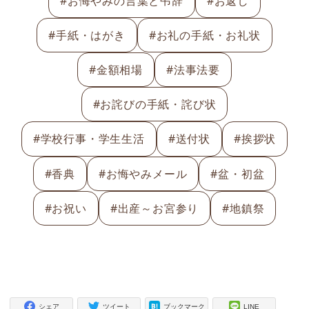
#お悔やみの言葉と弔辞
#お返し
#手紙・はがき
#お礼の手紙・お礼状
#金額相場
#法事法要
#お詫びの手紙・詫び状
#学校行事・学生生活
#送付状
#挨拶状
#香典
#お悔やみメール
#盆・初盆
#お祝い
#出産～お宮参り
#地鎮祭
シェア
ツイート
ブックマーク
LINE