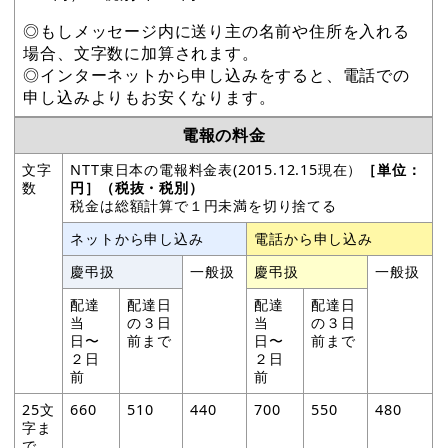
◎もしメッセージ内に送り主の名前や住所を入れる
場合、文字数に加算されます。
◎インターネットから申し込みをすると、電話での
申し込みよりもお安くなります。
電報の料金
文字
NTT東日本の電報料金表(2015.12.15現在）
［単位：
数
円］（税抜・税別）
税金は総額計算で１円未満を切り捨てる
ネットから申し込み
電話から申し込み
慶弔扱
一般扱
慶弔扱
一般扱
配達
配達日
配達
配達日
当
の３日
当
の３日
日〜
前まで
日〜
前まで
２日
２日
前
前
25文
660
510
440
700
550
480
字ま
で