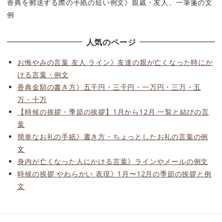
香典を郵送する際の手紙の短い例文》親戚・友人、一筆箋の文
例
人気のページ
お悔やみの言葉 友人 ライン》友達の親が亡くなった時にか
ける言葉・例文
香典金額の書き方》五千円・三千円・一万円・三万・五
万・十万
【時候の挨拶・季節の挨拶】1月から12月 一覧と結びの言
葉
簡単なお礼の手紙》書き方・ちょっとしたお礼の言葉の例
文
身内が亡くなった人にかける言葉》ラインやメールの例文
時候の挨拶 やわらかい 表現》1月〜12月の季節の挨拶と例
文