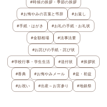
#時候の挨拶・季節の挨拶
#お悔やみの言葉と弔辞
#お返し
#手紙・はがき
#お礼の手紙・お礼状
#金額相場
#法事法要
#お詫びの手紙・詫び状
#学校行事・学生生活
#送付状
#挨拶状
#香典
#お悔やみメール
#盆・初盆
#お祝い
#出産～お宮参り
#地鎮祭