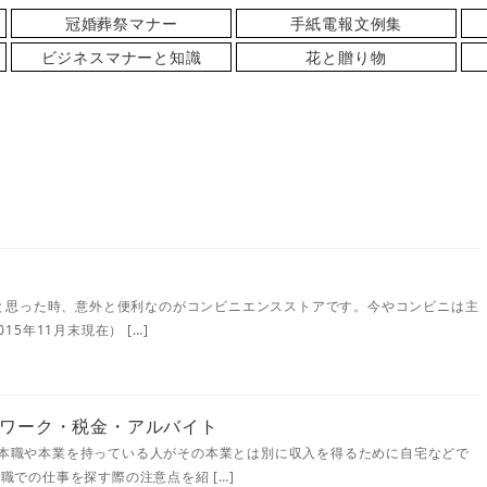
冠婚葬祭マナー
手紙電報文例集
ビジネスマナーと知識
花と贈り物
いと思った時、意外と便利なのがコンビニエンスストアです。今やコンビニは主
5年11月末現在） […]
ワーク・税金・アルバイト
本職や本業を持っている人がその本業とは別に収入を得るために自宅などで
での仕事を探す際の注意点を紹 […]