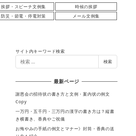
挨拶・スピーチ文例集
時候の挨拶
防災・節電・停電対策
メール文例集
サイト内キーワード検索
検
検索
索
最新ページ
謝恩会の招待状の書き方と文例・案内状の例文
Copy
一万円・五千円・三万円の漢字の書き方は？縦書
き横書き、香典やご祝儀
お悔やみの手紙の例文とマナー》封筒・香典の送