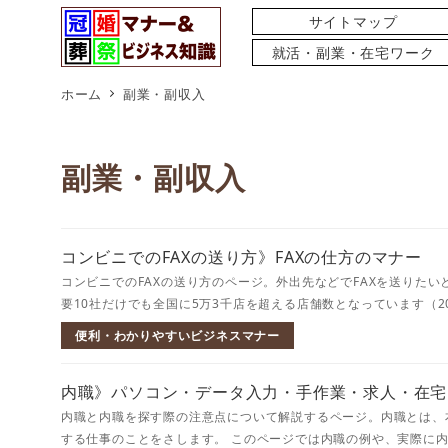
サイトマップ
就活・副業・在宅ワーク
ホーム
副業・副収入
副業・副収入
コンビニでのFAXの送り方》FAXの仕方のマナー
コンビニでのFAXの送り方のページ。外出先などでFAXを送りた
要10社だけでも全国に5万3千店を超える店舗数となっています（201
便利・わかりやすいビジネスマナー
内職》パソコン・データ入力・手作業・求人・在宅
内職と内職を探す際の注意点について解説するページ。内職とは、
する仕事のことをさします。 このページでは内職の例や、実際に内職