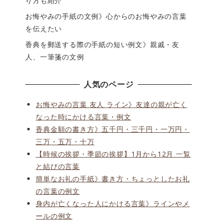
り方も紹介
お悔やみの手紙の文例》心からのお悔やみの言葉
を伝えたい
香典を郵送する際の手紙の短い例文》親戚・友
人、一筆箋の文例
人気のページ
お悔やみの言葉 友人 ライン》友達の親が亡く
なった時にかける言葉・例文
香典金額の書き方》五千円・三千円・一万円・
三万・五万・十万
【時候の挨拶・季節の挨拶】1月から12月 一覧
と結びの言葉
簡単なお礼の手紙》書き方・ちょっとしたお礼
の言葉の例文
身内が亡くなった人にかける言葉》ラインやメ
ールの例文