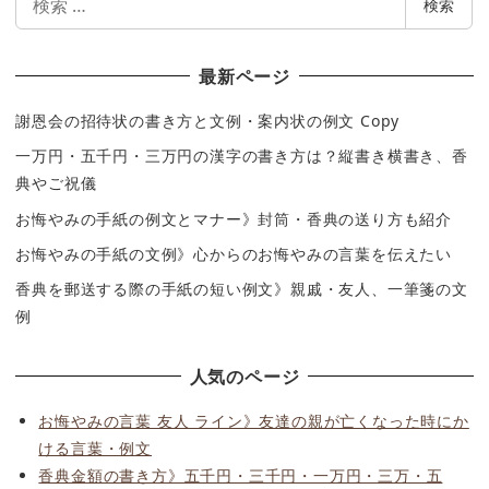
検索
索
最新ページ
謝恩会の招待状の書き方と文例・案内状の例文 Copy
一万円・五千円・三万円の漢字の書き方は？縦書き横書き、香
典やご祝儀
お悔やみの手紙の例文とマナー》封筒・香典の送り方も紹介
お悔やみの手紙の文例》心からのお悔やみの言葉を伝えたい
香典を郵送する際の手紙の短い例文》親戚・友人、一筆箋の文
例
人気のページ
お悔やみの言葉 友人 ライン》友達の親が亡くなった時にか
ける言葉・例文
香典金額の書き方》五千円・三千円・一万円・三万・五