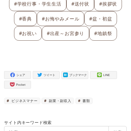
#学校行事・学生生活
#送付状
#挨拶状
#香典
#お悔やみメール
#盆・初盆
#お祝い
#出産～お宮参り
#地鎮祭
シェア
ツイート
ブックマーク
LINE
Pocket
ビジネスマナー
副業・副収入
書類
サイト内キーワード検索
検