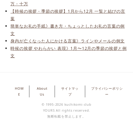
万・十万
【時候の挨拶・季節の挨拶】1月から12月 一覧と結びの言
葉
簡単なお礼の手紙》書き方・ちょっとしたお礼の言葉の例
文
身内が亡くなった人にかける言葉》ラインやメールの例文
時候の挨拶 やわらかい 表現》1月〜12月の季節の挨拶と例
文
HOM
About
サイトマッ
プライバシーポリシ
E
Us
プ
ー
© 1995-2026 kuchikomi-club
YOURS All rights reserved.
無断転載を禁止します。