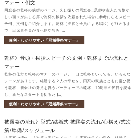
マナー・例文
同窓会の乾杯の挨拶のページ。久し振りの同窓会…恩師や友人たち懐か
しい面々が集まる席で乾杯の挨拶を依頼された場合に参考になるスピー
チ例、文例をご紹介します。乾杯（挨拶と全員による唱和）が終わるま
で、出席者全員が食べ物や飲み […]
便利・わかりやすい「冠婚葬祭マナー」
乾杯》音頭・挨拶スピーチの文例・乾杯までの流れと
マナー
乾杯の仕方と乾杯のマナーのページ。一口に乾杯といっても、いろんな
シーンがあります。結婚する２人の幸せを、両家の親族とともに慶び祝
う乾杯。新会社の発足を祝うパーティーでの乾杯。10周年の節目を記念
し、新たなスタートを切るた […]
便利・わかりやすい「冠婚葬祭マナー」
披露宴の流れ》挙式/結婚式 披露宴の流れ/心構え/式次
第/準備/スケジュール
披露宴の流れ・式次第と手順のページ。披露宴は多くの場合、結婚式