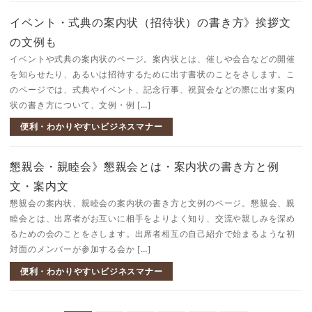
イベント・式典の案内状（招待状）の書き方》挨拶文
の文例も
イベントや式典の案内状のページ。案内状とは、催しや会合などの開催
を知らせたり、あるいは招待するために出す書状のことをさします。こ
のページでは、式典やイベント、記念行事、祝賀会などの際に出す案内
状の書き方について、文例・例 […]
便利・わかりやすいビジネスマナー
懇親会・親睦会》懇親会とは・案内状の書き方と例
文・案内文
懇親会の案内状、親睦会の案内状の書き方と文例のページ。懇親会、親
睦会とは、出席者がお互いに相手をよりよく知り、交流や親しみを深め
るための会のことをさします。出席者相互の自己紹介で始まるような初
対面のメンバーが参加する会か […]
便利・わかりやすいビジネスマナー