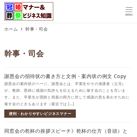
MENU
ホーム
幹事・司会
幹事・司会
謝恩会の招待状の書き方と文例・案内状の例文 Copy
謝恩会の案内状のページ。謝恩会とは、卒業生やその保護者（父兄）
が、教師、恩師に感謝の気持ちを伝えるために催す会のことを言いま
す。また、卒業生が恩師と両親の両方に対して感謝の意を表わすために
催す会のときもあります（最近では […]
便利・わかりやすいビジネスマナー
同窓会の乾杯の挨拶スピーチ》乾杯の仕方（音頭）と