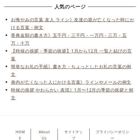
人気のページ
お悔やみの言葉 友人 ライン》友達の親が亡くなった時にか
ける言葉・例文
香典金額の書き方》五千円・三千円・一万円・三万・五
万・十万
【時候の挨拶・季節の挨拶】1月から12月 一覧と結びの言
葉
簡単なお礼の手紙》書き方・ちょっとしたお礼の言葉の例
文
身内が亡くなった人にかける言葉》ラインやメールの例文
時候の挨拶 やわらかい 表現》1月〜12月の季節の挨拶と例
文
HOM
About
サイトマッ
プライバシーポリシ
E
Us
プ
ー