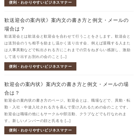
便利・わかりやすいビジネスマナー
歓送迎会の案内状》案内文の書き方と例文・メールの
場合は？
歓送迎会とは歓送会と歓迎会を合わせて行うことをさします。歓送会と
は送別会のうち相手を励まし温かく送り出す会、例えば退職する人また
は人事異動などで転出される方にこれまでの労をねぎらい感謝し、激励
して送り出すお別れの会のこと […]
便利・わかりやすいビジネスマナー
歓迎会の案内状》案内文の書き方と例文・メールの場
合は？
歓迎会の案内状の書き方のページ。歓迎会とは、職場などで、異動・転
勤・入社・中途入社される方を喜んで受け入れるための会のことです。
歓迎会は職場の他にもサークルや部活動、クラブなどでも行なわれま
す。新しいメンバーの顔と氏名を […]
便利・わかりやすいビジネスマナー