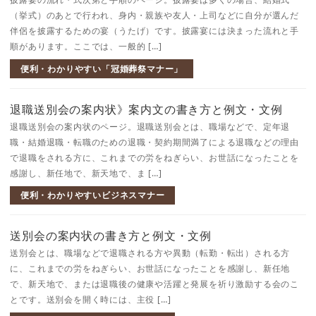
（挙式）のあとで行われ、身内・親族や友人・上司などに自分が選んだ
伴侶を披露するための宴（うたげ）です。披露宴には決まった流れと手
順があります。ここでは、一般的 […]
便利・わかりやすい「冠婚葬祭マナー」
退職送別会の案内状》案内文の書き方と例文・文例
退職送別会の案内状のページ。退職送別会とは、職場などで、定年退
職・結婚退職・転職のための退職・契約期間満了による退職などの理由
で退職をされる方に、これまでの労をねぎらい、お世話になったことを
感謝し、新任地で、新天地で、ま […]
便利・わかりやすいビジネスマナー
送別会の案内状の書き方と例文・文例
送別会とは、職場などで退職される方や異動（転勤・転出）される方
に、これまでの労をねぎらい、お世話になったことを感謝し、新任地
で、新天地で、または退職後の健康や活躍と発展を祈り激励する会のこ
とです。送別会を開く時には、主役 […]