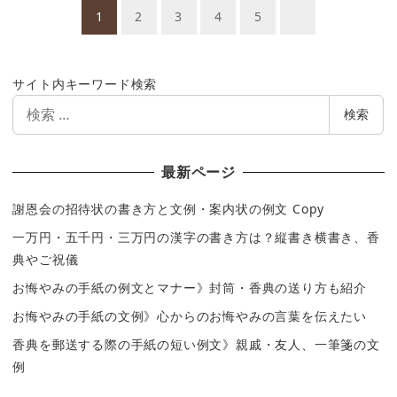
投
1
2
3
4
5
稿
ナ
サイト内キーワード検索
ビ
検
検索
ゲ
索
ー
最新ページ
シ
謝恩会の招待状の書き方と文例・案内状の例文 Copy
ョ
一万円・五千円・三万円の漢字の書き方は？縦書き横書き、香
ン
典やご祝儀
お悔やみの手紙の例文とマナー》封筒・香典の送り方も紹介
お悔やみの手紙の文例》心からのお悔やみの言葉を伝えたい
香典を郵送する際の手紙の短い例文》親戚・友人、一筆箋の文
例