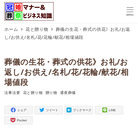
MENU
ホーム
花と贈り物
葬儀の生花・葬式の供花》お礼/お返
し/お供え/名札/花/花輪/献花/相場値段
葬儀の生花・葬式の供花》お礼/お
返し/お供え/名札/花/花輪/献花/相
場値段
法事法要
花と贈り物
贈り物
通夜葬儀
タグ
タグ
タグ
タグ
シェア
ツイート
ブックマーク
LINE
Pocket