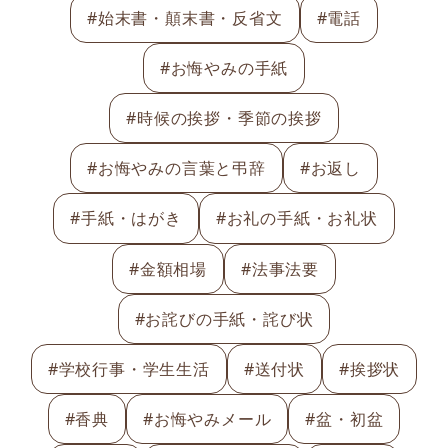
#始末書・顛末書・反省文
#電話
#お悔やみの手紙
#時候の挨拶・季節の挨拶
#お悔やみの言葉と弔辞
#お返し
#手紙・はがき
#お礼の手紙・お礼状
#金額相場
#法事法要
#お詫びの手紙・詫び状
#学校行事・学生生活
#送付状
#挨拶状
#香典
#お悔やみメール
#盆・初盆