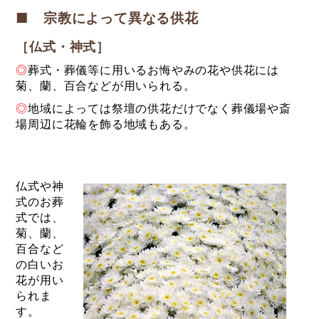
■ 宗教によって異なる供花
［仏式・神式］
◎
葬式・葬儀等に用いるお悔やみの花や供花には
菊、蘭、百合などが用いられる。
◎
地域によっては祭壇の供花だけでなく葬儀場や斎
場周辺に花輪を飾る地域もある。
仏式や神
式のお葬
式では、
菊、蘭、
百合など
の白いお
花が用い
られま
す。