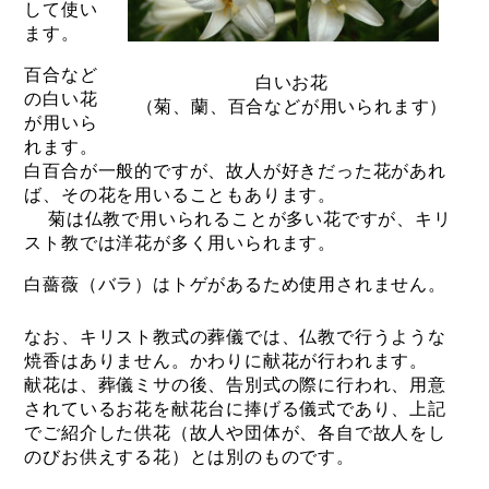
して使い
ます。
百合など
白いお花
の白い花
（菊、蘭、百合などが用いられます）
が用いら
れます。
白百合が一般的ですが、故人が好きだった花があれ
ば、その花を用いることもあります。
菊は仏教で用いられることが多い花ですが、キリ
スト教では洋花が多く用いられます。
白薔薇（バラ）はトゲがあるため使用されません。
なお、キリスト教式の葬儀では、仏教で行うような
焼香はありません。かわりに献花が行われます。
献花は、葬儀ミサの後、告別式の際に行われ、用意
されているお花を献花台に捧げる儀式であり、上記
でご紹介した供花（故人や団体が、各自で故人をし
のびお供えする花）とは別のものです。