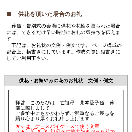
■ 供花を頂いた場合のお礼
葬儀・告別式の会場に供花や花輪を贈られた場合
には、できるだけ早い時期にお礼の気持ちを伝えま
す。
下記は、お礼状の文例・例文です。 ページ構成の
都合上、横書きにしています。作成の際は縦書きに
してご利用下さい。
供花・お悔やみの花のお礼状 文例・例文
拝啓 このたびは 亡祖母 見本愛子儀 葬
儀に際しまして
ご多忙中にもかかわらずご鄭重なるご厚志を
賜り心より厚くお礼申し上げます
★↓は、ケースバイケースで使う文章
（★◯◯◯は祖母が生前大好きだった花で