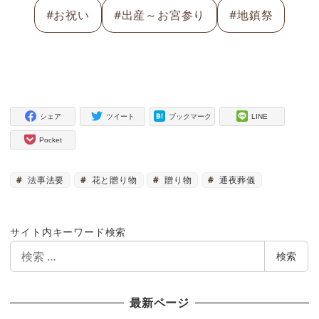
#お祝い
#出産～お宮参り
#地鎮祭
シェア
ツイート
ブックマーク
LINE
Pocket
法事法要
花と贈り物
贈り物
通夜葬儀
サイト内キーワード検索
検
検索
索
最新ページ