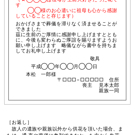
す
◯◯様のお心遣いに祖母も心から感謝
していることと存じます）
おかげさまで葬儀を滞りなく済ませることが
できました
茲に生前のご厚情に感謝申し上げますととも
に、今後も変わらぬご厚誼を賜りますようお
願い申し上げます 略儀ながら書中を持ちま
してお礼申し上げます
敬具
平成◯◯年◯◯月◯◯日
本松 一郎様
〒□□□−□□□□□ 住所
喪主 見本太郎
親族一同
［お返し］
故人の遺族や親族以外から供花を頂いた場合、ま