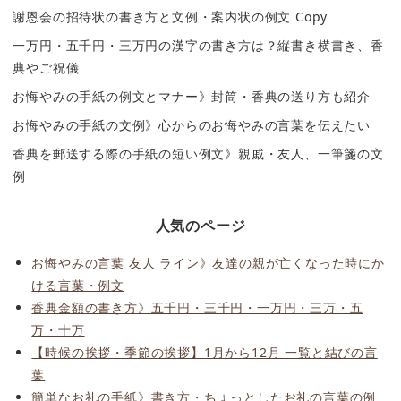
謝恩会の招待状の書き方と文例・案内状の例文 Copy
一万円・五千円・三万円の漢字の書き方は？縦書き横書き、香
典やご祝儀
お悔やみの手紙の例文とマナー》封筒・香典の送り方も紹介
お悔やみの手紙の文例》心からのお悔やみの言葉を伝えたい
香典を郵送する際の手紙の短い例文》親戚・友人、一筆箋の文
例
人気のページ
お悔やみの言葉 友人 ライン》友達の親が亡くなった時にか
ける言葉・例文
香典金額の書き方》五千円・三千円・一万円・三万・五
万・十万
【時候の挨拶・季節の挨拶】1月から12月 一覧と結びの言
葉
簡単なお礼の手紙》書き方・ちょっとしたお礼の言葉の例