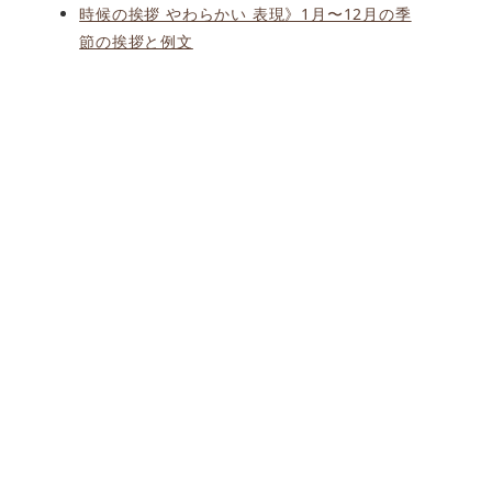
時候の挨拶 やわらかい 表現》1月〜12月の季
節の挨拶と例文