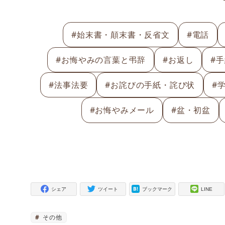
#始末書・顛末書・反省文
#電話
#お悔やみの言葉と弔辞
#お返し
#
#法事法要
#お詫びの手紙・詫び状
#
#お悔やみメール
#盆・初盆
シェア
ツイート
ブックマーク
LINE
その他