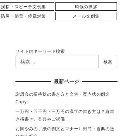
挨拶・スピーチ文例集
時候の挨拶
防災・節電・停電対策
メール文例集
サイト内キーワード検索
検
検索
索
最新ページ
謝恩会の招待状の書き方と文例・案内状の例文
Copy
一万円・五千円・三万円の漢字の書き方は？縦書
き横書き、香典やご祝儀
お悔やみの手紙の例文とマナー》封筒・香典の送