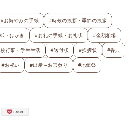
#お悔やみの手紙
#時候の挨拶・季節の挨拶
手紙・はがき
#お礼の手紙・お礼状
#金額相場
学校行事・学生生活
#送付状
#挨拶状
#香典
#お祝い
#出産～お宮参り
#地鎮祭
Pocket