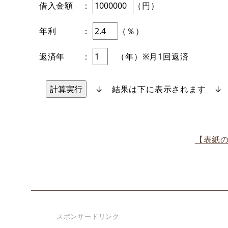
借入金額
：
（円）
年利
：
（％）
返済年
：
（年）※月1回返済
↓ 結果は下に表示されます ↓
【表紙
スポンサードリンク