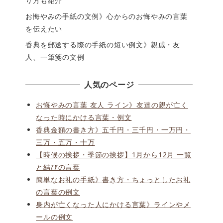
り方も紹介
お悔やみの手紙の文例》心からのお悔やみの言葉
を伝えたい
香典を郵送する際の手紙の短い例文》親戚・友
人、一筆箋の文例
人気のページ
お悔やみの言葉 友人 ライン》友達の親が亡く
なった時にかける言葉・例文
香典金額の書き方》五千円・三千円・一万円・
三万・五万・十万
【時候の挨拶・季節の挨拶】1月から12月 一覧
と結びの言葉
簡単なお礼の手紙》書き方・ちょっとしたお礼
の言葉の例文
身内が亡くなった人にかける言葉》ラインやメ
ールの例文