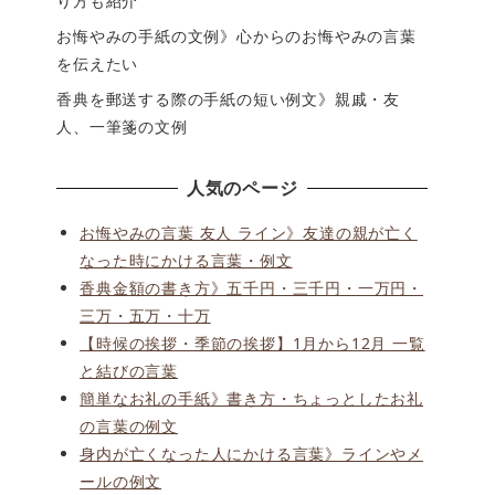
り方も紹介
お悔やみの手紙の文例》心からのお悔やみの言葉
を伝えたい
香典を郵送する際の手紙の短い例文》親戚・友
人、一筆箋の文例
人気のページ
お悔やみの言葉 友人 ライン》友達の親が亡く
なった時にかける言葉・例文
香典金額の書き方》五千円・三千円・一万円・
三万・五万・十万
【時候の挨拶・季節の挨拶】1月から12月 一覧
と結びの言葉
簡単なお礼の手紙》書き方・ちょっとしたお礼
の言葉の例文
身内が亡くなった人にかける言葉》ラインやメ
ールの例文