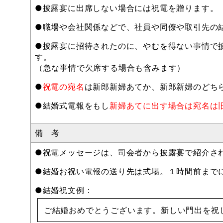
●披露宴に出席しない場合には祝電を贈ります。
●職場や会社関係などで、社員や同僚や取引先の
●披露宴に招待されたのに、やむを得ない事情で
す。
（急な事情で欠席する場合も含みます）
●
祝電の宛名
は新郎新婦あてか、新郎新婦のどち
●結婚式電報をもし
新婦あてに出す場合は宛名は
備 考
●祝電メッセージは、司会者から披露宴で紹介さ
●結婚お祝い電報の送り先は式場。１時間前まで
●結婚祝文例：
ご結婚おめでとうございます。新しい門出を祝