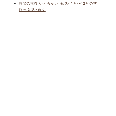
時候の挨拶 やわらかい 表現》1月〜12月の季
節の挨拶と例文