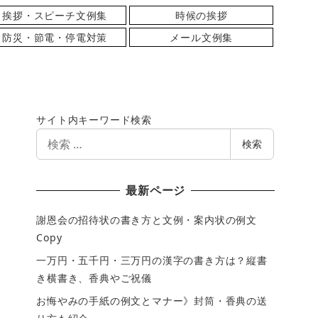
挨拶・スピーチ文例集
時候の挨拶
防災・節電・停電対策
メール文例集
サイト内キーワード検索
検
検索
索
最新ページ
謝恩会の招待状の書き方と文例・案内状の例文
Copy
一万円・五千円・三万円の漢字の書き方は？縦書
き横書き、香典やご祝儀
お悔やみの手紙の例文とマナー》封筒・香典の送