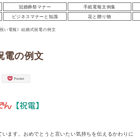
冠婚葬祭マナー
手紙電報文例集
ビジネスマナーと知識
花と贈り物
祝い電報》結婚式祝電の例文
祝電の例文
Pocket
ています。おめでとうと言いたい気持ちを伝えるかわりに