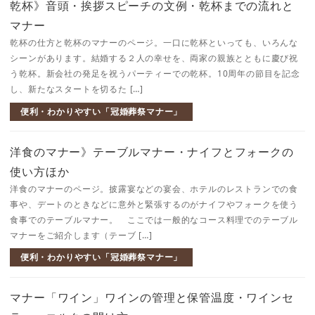
乾杯》音頭・挨拶スピーチの文例・乾杯までの流れと
マナー
乾杯の仕方と乾杯のマナーのページ。一口に乾杯といっても、いろんな
シーンがあります。結婚する２人の幸せを、両家の親族とともに慶び祝
う乾杯。新会社の発足を祝うパーティーでの乾杯。10周年の節目を記念
し、新たなスタートを切るた […]
便利・わかりやすい「冠婚葬祭マナー」
洋食のマナー》テーブルマナー・ナイフとフォークの
使い方ほか
洋食のマナーのページ。披露宴などの宴会、ホテルのレストランでの食
事や、デートのときなどに意外と緊張するのがナイフやフォークを使う
食事でのテーブルマナー。 ここでは一般的なコース料理でのテーブル
マナーをご紹介します（テーブ […]
便利・わかりやすい「冠婚葬祭マナー」
マナー「ワイン」ワインの管理と保管温度・ワインセ