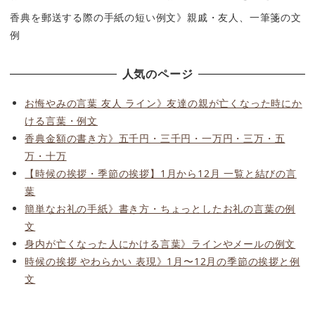
香典を郵送する際の手紙の短い例文》親戚・友人、一筆箋の文
例
人気のページ
お悔やみの言葉 友人 ライン》友達の親が亡くなった時にか
ける言葉・例文
香典金額の書き方》五千円・三千円・一万円・三万・五
万・十万
【時候の挨拶・季節の挨拶】1月から12月 一覧と結びの言
葉
簡単なお礼の手紙》書き方・ちょっとしたお礼の言葉の例
文
身内が亡くなった人にかける言葉》ラインやメールの例文
時候の挨拶 やわらかい 表現》1月〜12月の季節の挨拶と例
文