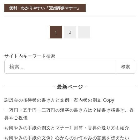
便利・わかりやすい「冠婚葬祭マナー」
投
1
2
稿
ナ
サイト内キーワード検索
ビ
検
検索
ゲ
索
ー
最新ページ
シ
謝恩会の招待状の書き方と文例・案内状の例文 Copy
ョ
一万円・五千円・三万円の漢字の書き方は？縦書き横書き、香
ン
典やご祝儀
お悔やみの手紙の例文とマナー》封筒・香典の送り方も紹介
お悔やみの手紙の文例》心からのお悔やみの言葉を伝えたい