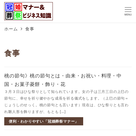
MENU
ホーム
食事
食事
桃の節句》桃の節句とは・由来・お祝い・料理・中
国・お菓子菱餅・飾り・花
３月３日はひな祭りとして知られています。女の子は三月三日の上巳の
節句に、幸せを祈り健やかな成長を祈る儀式をします。（上巳の節句＝
じょうしのせっく。桃の節句とも言います）現在は、ひな祭りとも言わ
れ雛人形を飾りますが、もとも […]
便利・わかりやすい「冠婚葬祭マナー」