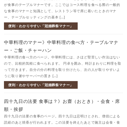
が食事のテーブルマナーです。ここではコース料理を食べる際の一般的
な食事のマナーと知識として、レストラン等で席に着いたときのマナ
ー、テーブルセッティングの基本 […]
便利・わかりやすい「冠婚葬祭マナー」
中華料理のマナー》中華料理の食べ方・テーブルマナ
ー・ご飯・チャーハン
中華料理の食べ方のページ。中華料理には、さほど堅苦しい作法はない
ので、比較的気軽に食べられます。 円卓を囲み、時計まわりに料理を取
って行きます。自分の分の料理を取り分けたら、次の人が取りやすいよ
うに取り箸やサーバーの置き […]
便利・わかりやすい「冠婚葬祭マナー」
四十九日の法要 食事は？》お齋（おとき）・会食・席
順・挨拶
四十九日の法要の食事のページ。四十九日は忌明けとされ、僧侶による
読経のあと焼香が行われます。この法要を終えたあとで施主は会食・食