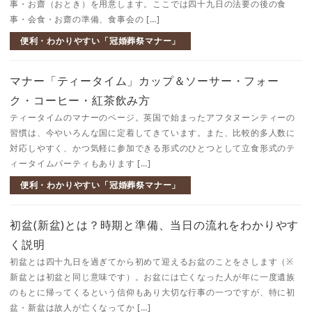
事・お齋（おとき）を用意します。ここでは四十九日の法要の後の食
事・会食・お齋の準備、食事会の […]
便利・わかりやすい「冠婚葬祭マナー」
マナー「ティータイム」カップ＆ソーサー・フォー
ク・コーヒー・紅茶飲み方
ティータイムのマナーのページ。英国で始まったアフタヌーンティーの
習慣は、今やいろんな国に定着してきています。また、比較的多人数に
対応しやすく、かつ気軽に参加できる形式のひとつとして立食形式のテ
ィータイムパーティもあります […]
便利・わかりやすい「冠婚葬祭マナー」
初盆(新盆)とは？時期と準備、当日の流れをわかりやす
く説明
初盆とは四十九日を過ぎてから初めて迎えるお盆のことをさします（※
新盆とは初盆と同じ意味です）。お盆には亡くなった人が年に一度遺族
のもとに帰ってくるという信仰もあり大切な行事の一つですが、特に初
盆・新盆は故人が亡くなってか […]